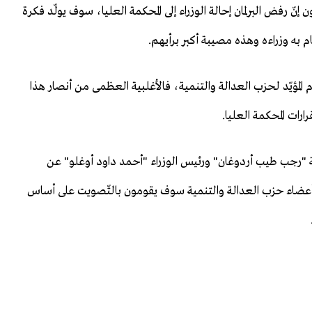
نّ رفض البرلمان إحالة الوزراء إلى المحكمة العليا، سوف يولّد فكرة
م به وزراءه وهذه مصيبة أكبر برأيهم.
م المؤيّد لحزب العدالة والتنمية، فالأغلبية العظمى من أنصار هذا
ارات المحكمة العليا.
رية "رجب طيب أردوغان" ورئيس الوزراء "أحمد داود أوغلو" عن
ّ أعضاء حزب العدالة والتنمية سوف يقومون بالتّصويت على أساس