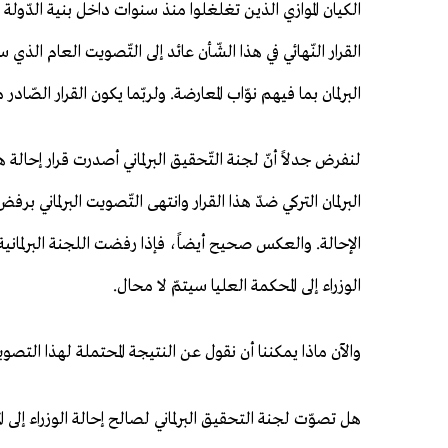
الكيان الموازي الذين تغلغلوا منذ سنوات داخل بنية الدّولة ا
القرار النّهائي في هذا الشّأن عائد إلى التّصويت العام ال
البرلمان بما فيهم نوّاب المعارضة. ولربّما يكون القرار الصّادر م
لنفرض جدلاً أنّ لجنة التّحقيق البرلماني أصدرت قرار إحالة 
البرلمان التركي ضدّ هذا القرار وانتهى التّصويت البرلماني برف
الإحالة. والعكس صحيح أيضاً، فإذا رفضت اللجنة البرلمانية إحا
الوزراء إلى المحكمة العليا سيتمّ لا محال.
والآن ماذا يمكننا أن نقول عن النتيجة المحتملة لهذا التصو
هل تصوّت لجنة التحقيق البرلماني لصالح إحالة الوزراء إلى ا