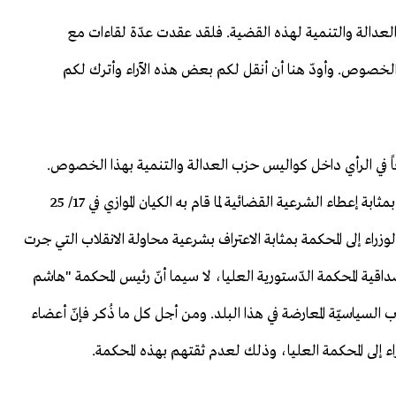
العدالة والتنمية لهذه القضية. فلقد عقدت عدّة لقاءات مع
 الخصوص. وأودّ هنا أن أنقل لكم بعض هذه الآراء وأترك لكم
ً في الرأي داخل كواليس حزب العدالة والتنمية بهذا الخصوص.
فالبعض يعتقد بأنّ إحالة الوزراء الأربعة إلى المحكمة العليا بمثابة إعطاء الشرعية القضائية لما قام به الكيان الموازي في 17/ 25
2013، حيث ستكون إحالة الوزراء إلى المحكمة بمثابة الاعتراف بشرعية محاولة الانقلاب التي جرت
اقية المحكمة الدّستورية العليا، لا سيما أنّ رئيس المحكمة "هاشم
لسياسيّة المعارضة في هذا البلد. ومن أجل كل ما ذُكر فإنّ أعضاء
ء إلى المحكمة العليا، وذلك لعدم ثقتهم بهذه المحكمة.