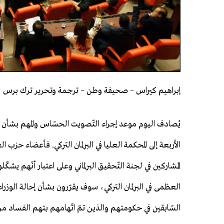
إبراهيم كيراس – صحيفة وطن – ترجمة وتحرير ترك برس
يُصادف اليوم موعد إجراء التّصويت الحسّاس والمهم بشأن إح
الأربعة إلى المحكمة العليا في البرلمان التركي. فأعضاء حزب ال
المشاركين في لجنة التّحقيق البرلماني وعلى اعتبار أنّهم يشكّلو
العظمى في البرلمان التركي، سوف يقرّرون بشأن إحالة الوزراء 
السّابقين في حكومتهم والذين تمّ اتّهامهم بتهم الفساد م