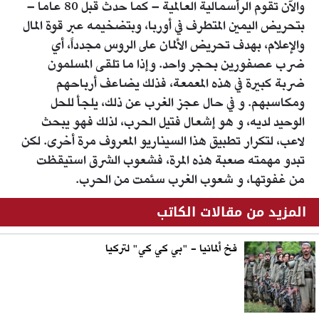
والآن تقوم الرأسمالية العالمية – كما حدث قبل 80 عاما –
بتحريض اليمين المتطرف في أوربا، وبتضخيمه عبر قوة المال
والإعلام، بهدف تحريض الألمان على الروس مجدداً، أي
ضرب عصفورين بحجر واحد. وإذا ما تلقى المسلمون
ضربة كبيرة في هذه المعمعة، فذلك يضاعف أرباحهم
ومكاسبهم. و في حال عجز الغرب عن ذلك، يلجأ للحل
الوحيد لديه، و هو إشعال فتيل الحرب، لذلك فهو يبحث
لاعب، لتكرار تطبيق هذا السيناريو المعروف مرة أخرى. لكن
تبدو مهمته صعبة هذه المرة، فشعوب الشرق استيقظت
من غفوتها، و شعوب الغرب سئمت من الحرب.
المزيد من مقالات الكاتب
فخ ألمانيا - "بي كي كي" لتركيا