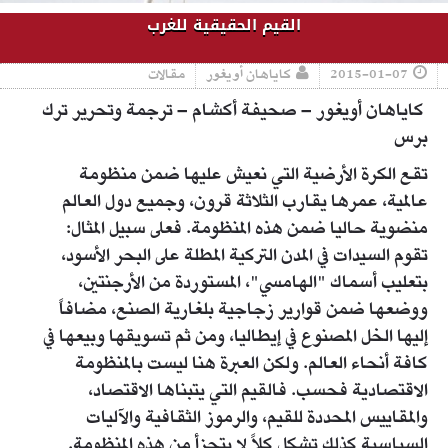
القيم الحقيقية للغرب
2015-01-07
كاياهان أويغور
مقالات
كاياهان أويغور – صحيفة أكشام – ترجمة وتحرير ترك
برس
تقع الكرة الأرضية التي نعيش عليها ضمن منظومة
عالمية، عمرها يقارب الثلاثة قرون، وجميع دول العالم
منضوية حاليا ضمن هذه المنظومة. فعلى سبيل المثال:
تقوم السيدات في المدن التركية المطلة على البحر الأسود،
بتعليب أسماك "الهامسي"، المستوردة من الأرجنتين،
ووضعها ضمن قوارير زجاجية بلغارية الصنع، مضافاً
إليها الخل المصنوع في إيطاليا، ومن ثم تسويقها وبيعها في
كافة أنحاء العالم. ولكن العبرة هنا ليست بالمنظومة
الاقتصادية فحسب. فالقيم التي يتبناها الاقتصاد،
والمقاييس المحددة للقيم، والرموز الثقافية والآليات
السياسية كذلك تشكل كلاً لا يتجزأ من هذه المنظومة.