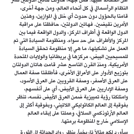
على الحفاظ عليها. فمن جهة، حاولت هاتين الدولتين نشر
النظام الرأسمالي في كل أنحاء العالم، ومن جهة أخرى،
قامتا بالحؤول دون حدوث أي خلل في الموازين، وهذين
الأمرين نقيضين. فهاتين الدولتين، حافظتا على مراقبة
الدول الواقعة في أطراف المركز، والدول الواقعة فيما بين
المركز والأطراف على حد سواء. ومنظومة السيادة التي تم
العمل على تشكيلها، ما هي إلا منظومة تحقق السيادة
للمسيحيين البيض، مركزها في بريطانيا والولايات المتحدة
الأمريكية. ومنذ القرن التاسع عشر قامت هاتان الدولتان
بتوزيع الأدوار على الأعراق الأخرى، فأطلقتا صفة العمال
على العرق الأصفر، وصفة القرويين على العرق الأسود،
وصفة الإداريين على العرق الأبيض، أي على أنفسهم،
وامتلكتا رؤية تمييزية ضمن العرق الأبيض نفسه، تنظر
بفوقية إلى العالم الكاثوليكي اللاتيني، وبفوقية أكثر إلى
العالم الأرثوذكسي السلافي، وعملتا على إبقاء العالم
الإسلامي خارج المنظومة برمتها.
سأورد لكم مثالاً تاريخياً. ينظر رواد الحداثة إلى الثورة