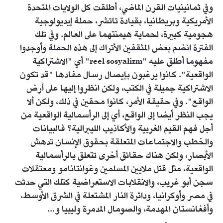
وفي ثمانينيات القرن الماضي، أطلقت كل الولايات المتحدة
الأمريكية وبريطانيا، بقيادة تاتشر، حملة إيديولوجية
هجومية كبيرة، لحماية هيمنتهما على العالم. وفي تلك
الفترة انضم بعض المثقفين الأتراك إلى هذه الحملة وأوجدوا
مفهوما أطلق عليه "reel sosyalizm" أي "الاشتراكية
الواقعية". كانوا يرغبون بإيصال رسال مفادها "قد تكون
الاشتراكية جميلة في الكتب، ولكن انظروا إليها على أرض
الواقع". وفي حقيقة الأمر، كانوا محقين في ذلك، ولكن ألا
يجب النظر أيضا إلى الواقع، أي إلى الرأسمالية الواقعية من
أجل فهم القيم الغربية والأكاذيب الليبرالية؟ فالبيانات
والخطب والاجتماعات المتعلقة بحقوق الإنسان تدهش
الأبصار، ولكن هناك حقائق أخرى تتعلق بالرأسمالية
الواقعية، مثل قتل ملايين المسلمين وغوانتانامو ومعتقلات
سجن أبو غريب، والانقلابات الاستعراضية كتلك التي حدثت
في مصر وأوكرانيا، ودائرة النار المشتعلة في الشرق الأوسط،
وأفغانستان المهدمة، والصومال المدمرة وليبيا و...