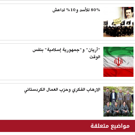
80% للأسد و10% لداعش
"آريان" و"جمهورية إسلامية" بنفس
الوقت
الارهاب الفكري وحزب العمال الكردستاني
مواضيع متعلقة