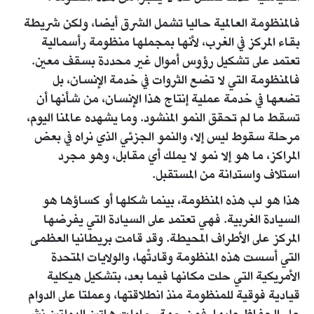
فالمنظومة العالمية حاليا تشمل الشرق أيضا، ولكن شريطة
بقاء المركز في الغرب، لأنها بمجملها منظومة رأسمالية
تعتمد على تشكيل رؤوس أموال غير محددة بسقف معين.
فالمنظومة التي لا تضع الثروات في خدمة الإنسان، بل
تضعها في خدمة عملية إنتاج هذا الإنسان، من شأنها أن
تسقط ما لم تحقق النمو المنشود. وما يشهده عالمنا اليوم،
مرحلة سقوط ليس إلا، والنمو الجزئي الذي نراه في بعض
المراكز، ما هو إلا نمو لا يملك أي مقابل، وهو مجرد
استلاف واستدانة من المستقبل.
هذا هو لب هذه المنظومة، بينما شكلها أو كساؤها هو
السيادة الغربية. فهي تعتمد على السيادة التي يفرضها
المركز على الأطراف المحيطة. وقد قامت بريطانيا العظمى
التي أسست هذه المنظومة وقادتْها، والولايات المتحدة
الأمريكية التي حلت مكانها فيما بعد، بتشكيل هيكلية
قيادية فوقية للمنظومة منذ انطلاقتها، وعملتا على الدوام