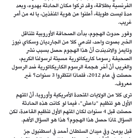
الفرنسية بطلاقة، وقد تركوا مكان الحادثة بهدوء، وبعد
مدة ليست طويلة، أعلنوا عن هوية المنفذين، يا له من أمر
غريب.
وفور حدوث الهجوم، بدأت الصحافة الأوروبية تتناقل
الخبر بصوت واحد، لتدعي كلا من الجارديان وسكاي نيوز
وتايمز والاندبندت أنّ هذا الهجوم حصل بسبب نشر
الصحيفة رسوما كاريكاتورية مسيئة لرسولنا الكريم،
والغريب أنّ آخر هجمة الرسوم الكاريكاتورية ضد الرسول
حصلت في عام 2012، فلماذا انتظروا 3 سنوات؟ غير
معروف.
ترى كلا من الولايات المتحدة الأمريكية وأوروبا، أنّ المتهم
الأول هو تنظيم "داعش"، فيما لو كانت هذه الحادثة
حصلت قبل 4 سنوات لكان المتهم الأول تنظيم القاعدة، لكن
السؤال لماذا حصل هذا الهجوم؟ هذا هو السؤال الأهم.
قبل يومين وفي ميدان السلطان أحمد في اسطنبول جرّ