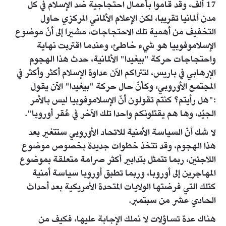
17 ألف، وقد قاموا بأعمال احتجاجية ضد الإسلام في كل
مدن ألمانيا تقريبا، لكن الإعلام الألماني المركزي حاول
التخفيف من أهمية تلك الاحتجاجات، مشيرا إلى أنّ موضوع
الإسلاموفوبيا هو شيء خاطئ، وعندما اقتربت نهاية
واحتجاجات حركة "بيغيدا" الألمانية، حدث هذا الهجوم
الإرهابي في باريس، لتتراكم الآن عداوة الإسلام أكثر وأكثر في
المجتمع الأوروبي، وكأنّ حال حركة "بيغيدا" الآن يقول
:"هل رأيتم؟ كنتم تقولون أنّ الإسلاموفوبيا ليس بالأمر
الجيّد، وها هم يقتلونكم واحدا تلك الآخر في عُقر أوروبا".
لا شك أنّ السياسة الأمنية للاتحاد الأوروبي ستتغير بعد
هذا الهجوم، وقد تتخذ خطوات جديدة بخصوص موضوع
اللاجئين، ربما تتمثل بتدابير أكثر صرامة متعلقة بموضوع
المهاجرين إلى أوروبا، وربما تطبق أوروبا سياسة أمنية
كتلك التي فرضتها الولايات المتحدة الأمريكية بعد أحداث
الحادي عشر من سبتمبر.
هناك عدة تساؤلات لا نملك الإجابة عليها، فكيف من