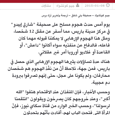
2015-01-08
جيم كوتشوك
مقالات
جيم كوتشوك – صحيفة يني شفق – ترجمة وتحرير ترك برس
يوم أمس حدث هجوم مسلح على صحيفة "شارلي إيبدو"
في مركز مدينة باريس، مما أسفر عن مقتل 12 شخصا،
ومثل هذا الهجوم الإرهابي لا يمكننا قبوله مهما كان
فاعله، فالدفاع عن منفذيه سواء أكانوا "داعش"، أو
القاعدة أو غلاديو أوروبا أمر غير عقلاني.
هناك عدة تساؤلات يثيرها الهجوم الإرهابي الذي حصل في
باريس، فمن جهة، نلاحظ أنّ من نفّذ الهجوم هم شخصان
محترفان، ولم يكونا على عجل، حتى إنهم تصرفوا ببرودة
دم عجيبة.
وحسب الأخبار، فإن المنفذان عند الاقتحام هتفوا "الله
أكبر"، وعند خروجهم كان يصرخون ويقولون "انتقمنا
لرسولنا"، وحسب الخبر الوارد من قناة سكاي نيوز، فإنّ
المرأة التي فتحت الباب لهم، أفادت بأنّهم يتحدثون