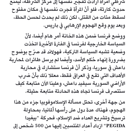
شرطي امرأة أرادت تفجير نفسها إلى مركز الشرطة، ليمنع
حدوث كارثة، فلو أنّ المرأة فجرت نفسها في مكان مفتوح
لسقط مئات من القتلى، لكن ذلك لم يحدث لحسن الحظ،
وبعد يوم وقع الهجوم الإرهابي في باريس.
ووضع فرنسا ضمن هذه الخانة أمر هام أيضا، لأنّ
السياسة الخارجية لفرنسا في الفترة الأخيرة اتخذت
وضعية تشبه السياسة التركية، فهولاند قد صرّح بوضوح
بضرورة إنهاء حُكم الأسد، وأيضا لم يرسل طائرات لمحاربة
داعش في سوريا، وذكر أنّ فرنسا ستشارك في محاربة
الأهداف التي تقع في العراق فقط، معللا ذلك بأنّ ضرب
الأراضي السورية سيفيد داعش، وعلينا الآن متابعة كيف
ستتصرف فرنسا تجاه هذه الحادثة متابعة حثيثة.
من جهة أخرى، تحتل مسألة الإسلاموفوبيا جزء من هذا
الهجوم، فهناك عدة دول على رأسها ألمانيا، بمحاولة
ترسيخ وتشريع العداء ضد الإسلام، فحركة "بيغيدا
PEGIDA" ازداد أعداد المنتسبين إليها من 500 شخص إلى