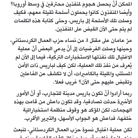
الممكن أنْ يحصل هجوم لمنفذين محترفين في وسط أوروبا؟
وأيضا المنفذون كانوا يحملون أسلحة ثقيلة معهم، فكيف
وصلت تلك الأسلحة إلى باريس، وحتى كتابة هذه الكلمات
لم يتم حتى الآن القبض على المنفذين.
مرّ عامان على مقتل 3 من نساء حزب العمال الكردستاني،
وحينها وصلت الفرضيات إلى أنْ يدعي البعض أنّ عملية
الاغتيال تلك نفذتها الاستخبارات التركية، فيما إلى الآن لم
يُعرف من نفذ تلك العملية، لكن كيف لباريس ذات الأمن
المستتب والمليئة بالكاميرات، أن لا تكشف عن الفاعلين
وتقبض عليهم حتى الآن؟ غريب فعلا.
ربما أرادوا أنْ تكون باريس مدينة للتجارب، أو أنّ الأمور
الأخيرة حدثت تصادفيا، وقد تكون داعش من قامت بهذه
الهجمات، لكن المؤكد هو وقوف منظمة استخباراتية
خلفها، فداعش هو الجواب الأسهل، والتبرير الأقرب.
لكن عملية اغتيال نسوة حزب العمال الكردستاني، تنبعث