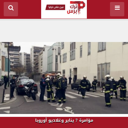
مؤامرة 7 يناير وغلاديو أوروبا