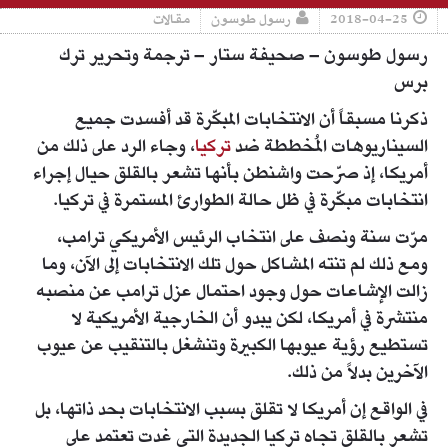
2018-04-25
رسول طوسون
مقالات
رسول طوسون – صحيفة ستار – ترجمة وتحرير ترك
برس
ذكرنا مسبقاً أن الانتخابات المبكّرة قد أفسدت جميع
السيناريوهات المُخططة ضد
تركيا
، وجاء الرد على ذلك من
أمريكا، إذ صرّحت واشنطن بأنها تشعر بالقلق حيال إجراء
انتخابات مبكّرة في ظل حالة الطوارئ المستمرة في تركيا.
مرّت سنة ونصف على انتخاب الرئيس الأمريكي ترامب،
ومع ذلك لم تنته المشاكل حول تلك الانتخابات إلى الآن، وما
زالت الإشاعات حول وجود احتمال عزل ترامب عن منصبه
منتشرة في أمريكا، لكن يبدو أن الخارجية الأمريكية لا
تستطيع رؤية عيوبها الكبيرة وتنشغل بالتنقيب عن عيوب
الآخرين بدلاً من ذلك.
في الواقع إن أمريكا لا تقلق بسبب الانتخابات بحد ذاتها، بل
تشعر بالقلق تجاه تركيا الجديدة التي غدت تعتمد على