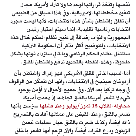
نفسها وتتخذ قراراتها لوحدها ولا تترك لأمريكا مجال
تنفيذ مخططاتها الإمبريالية، وفي هذا السياق من الطبيعي
أن تقلق واشنطن بشأن هذه الانتخابات، لأنها ليست مجرد
انتخابات رئاسية تقليدية، إنما سيتم اختيار رئيس
الجمهورية والنوّاب إضافةً إلى تغيير نظام الحكم خلال هذه
الانتخابات، وللتوضيح أكثر نذكر أن الحكومة التركية
ستنتقل لنظام الحكم الرئاسي وبالتالي ستزداد قوتها بشكل
ملحوظ، وهذه النقطة بالتحديد تدفع واشنطن للقلق.
أما السبب الثاني للقلق الأمريكي فهو إدراك واشنطن بأن
أردوغان سينجح في الانتخابات، وأنها لن تتمكّن من الوقوف
في وجه تركيا بعد الآن، وفي جميع الأحوال لا أؤمن بوجود
شيء لا تشعر أمريكا بالقلق تجاهه، إذ دعمت أمريكا
محاولة انقلاب 15 تموز/يوليو وعند فشلها
صرّحت بأنها
تشعر بالقلق، وعند القبض على عملائها أفادت بالتصريح
ذاته أيضاً، وكذلك شعرت بالقلق حيال عمليات غصن
الزيتون ودرع الفرات أيضاً، والآن تزعم أنها تشعر بالقلق