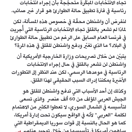
تجاه الانتخابات المبكّرة متحجّجةً بأن إجراء انتخابات
رئاسية في فترة تطبيق حالة الطوارئ هو قرار غير صائب.
لنفرض أن واشنطن محقّة في خصوص هذه المسألة، لكن
لماذا لم تشعر بالقلق تجاه الانتخابات الرئاسية التي أُجريت
في فرنسا العام السابق على الرغم من تطبيق حالة الطوارئ
في البلاد؟ ما الذي تغيّر ودفع واشنطن للقلق في هذه المرة؟
يتبيّن من خلال تصريحات وزارة الخارجية الأمريكية أن
واشنطن لن تشعر بالقلق في حال إجراء الانتخابات
الرئاسية في موعدها الرسمي، لكن عند النظر إلى التطورات
الأخيرة يمكننا إدراك السبب الحقيقي لهذا القلق.
وكذلك إن أحد الأسباب التي تدفع واشنطن للقلق هو
الجيش العربي المؤلف من 60 ألف عنصر والذي تسعى
لتأسيسه في الشمال السوري، لا تعطوا الكثير من الاهتمام
لكلمة "العربي" لأنه في الواقع سيكون تحت إدارة أمريكا،
كما هو الحال بالنسبة إلى قوات سوريا الديمقراطية التي
ساهمت أمريكا في تأسيسها من خلال توحيد عناصر
بي