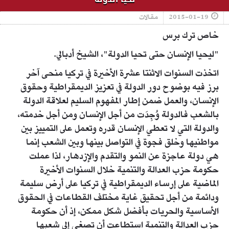
2015-01-19
مقالات
خاص ترك برس
"ليحيا الإنسان حتى تحيا الدولة"، الشيخ أدبالي.
اتخذت السنوات الاثنتا عشرة الأخيرة في تركيا منحى آخر
برز فيه بوضوح دور الدولة في تعزيز الديمقراطية وحقوق
الإنسان، والعمل ضمن إطار المفهوم السليم لعلاقة الدولة
بالشعب فالدولة وُجِدَت من أجل الإنسان ومن أجل خدمته،
والدولة التي لا تعطي الإنسان قدره وتعمل على التمييز بين
مواطنيها وخلق فجوة في التواصل بينها وبين الشعب إنما
هي دولة عاجزة عن النمو والتقدم والإزدهار، لذا عملت
حكومة حزب العدالة والتنمية خلال السنوات الأخيرة
الماضية على إرساء الديمقراطية في تركيا على أرض سليمة
ودائمة من أجل تحقيق غاية مختلف القطاعات في الحقوق
الأساسية والحريات بأفضل شكل ممكن، إذ أن حكومة
حزب العدالة والتنمية استطاعت أن تصغي إلى شعبها