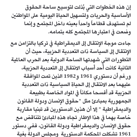
إن هذه الخطوات التي بُذلت لتوسيع ساحة الحقوق
الأساسية والحريات ولتسهيل الحياة اليومية على المواطنين
لم تستهدف قطاعاً واحداً بعينه داخل المجتمع وإنما
وضعت في اعتبارها المجتمع كله بتمامه.
جاءت موجة الإنتقال إلى الديمقراطية في تركيا بالتزامن مع
الإنتقال إلى السياسة ذات التعددية الحزبية، حيث أن
التطورات التي شهدتها الساحة الدولية بعد الحرب العالمية
الثانية كانت أحد أسباب الانتقال إلى التعددية الحزبية،
ورغم أن دستوري 1961 و1982 الذين تمت الموافقة
عليهما بعد الانتقال إلى الحياة السياسية ذات التعددية
الحزبية قد أفسحا مكاناً في المواد الخاصة بطبيعة
الجمهورية بمبادئ مثل "حقوق الإنسان ودولة القانون
والديمقراطية " إلا أن هذين الدستورين قد تبنيا مقاربة
خاصة بهما في هذا الإطار تجاه هذه المبادئ تتناقض مع
حقوق الإنسان والديمقراطية ودولة القانون، ففي دستور
1961 تشكلت المحكمة الدستورية ومجلس الدولة بغية