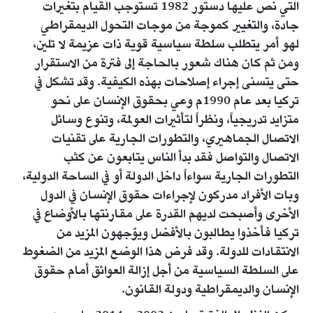
التي نص عليها دستور 1982 تستوجب القيام بتغيرات
جادة، والتغيير كموجة من موجات التحول الديمقراطي
لهو أمر يتطلب سلطة سياسية قوية ذات عزيمة لا تلين،
ومن ثم كان هناك شعور بالحاجة إلى فترة من الاستقرار
حتى يتسنى إجراء إصلاحات بهذه الكيفية. وقد تشكل في
تركيا بعد عام 1990م وعي بحقوق الإنسان على نحو
متزايد تدريجياً، ونظراً لتأثيرات العولمة، وتنوع وسائل
الاتصال الجماهيري، والتطورات الجارية على تقنيات
الاتصال والتواصل فقد بدأ الناس يتابعون عن كثب
التطورات الجارية سواءاً داخل الدولة أو في الساحة الدولية،
وبات الأفراد مدركون لإجراءات حقوق الإنسان في الدول
الأخرى وأصبحت لديهم القدرة على مقارنتها بالأوضاع في
تركيا فأخذوا يطالبون بالأفضل ويوّجهون المزيد من
الانتقادات للدولة. وقد فرض هذا الوضع المزيد من الضغوط
على السلطة السياسية من أجل إزالة العوائق أمام حقوق
الإنسان والديمقراطية ودولة القانون.