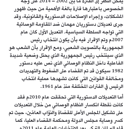
يمكن النظر إلى الفترة ما بين 2002 – 2014 على وجه
الخصوص باعتبارها فترة بالغة الأهمية من حيث ظهور
المشكلات، وإجراء الإصلاحات الدستورية والقانونية، وقد
جرى تعديلان دستوريان مهمان ضد المقاومة الوصائية
التي تواجه السلطة السياسية. التعديل الأول كان عام
2007م وتم الإقرار فيه بأن يكون انتخاب رئيس
الجمهورية بالتصويت الشعبي، ومع الإقرار بأن الشعب هو
الذي سينتخب رئيس الجمهورية الذي يحتل وضعية شديدة
الفاعلية داخل النظام الوصائي الذي نص عليه دستور
1982 سيكون قد تم القضاء على الضغوط والتهديدات
ومخالفة القوانين التي كانت تشهدها عملية انتخاب
الرئيس في الفترات المختلفة منذ عام 1961.
أما التعديلات الدستورية التي تحققت عام 2010م فقد
كانت نقطة انكسار النظام الوصائي من خلال التعديلات
على تشكيل المجلس الأعلى للقضاة والنوّاب العامّين، حيث تم
كسر وصاية مجلس الدولة ومحكمة القضاء العليا، كما
قام البرلمان التركي بعد الانتخابات العامة عام 2011م