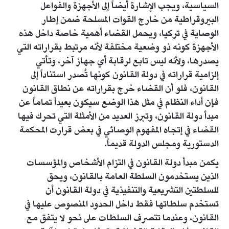
السياسية، ويجب الإشارة أيضاً إلى الأجهزة والفواعل
البيروقراطية من خارج القوات المسلحة ضمن إطار
الوصاية في تركيا، ويحمل القضاء أهمية خاصة داخل هذه
الأجهزة كونه ذو وضعية مختلفة لأنه مرتبط بقراراته التي
يصدرها، ولأنه ليس تابع لرقابة أي جهاز آخر، وتأتي
إلزامية قراراته في دولة القانون كونها تُصدر استناداً إلى
القانون، فلو أن القضاء خرج بقراراته عن نطاق القانون
فإن أداء النظام في مثل هذا الوضع سيكون بعيداً تماماً عن
مبدأ دولة القانون، وتبرز العديد من الأمثلة التي تحرك فيها
القضاء في إتجاه المفهوم الوصائي في بعض قرارت المحكمة
الدستورية ومجلس الدولة قديماً.
يكمن مبدأ دولة القانون في التزام الأشخاص والمؤسسات
الذين يستخدمون السلطة العامة بالقانون، ويحق
للسلطتين التشريعية والتنفيذية في دولة القانون أن
تستخدم سلطاتها فقط داخل الحدود المنصوص عليها في
القانون، وعندما تتصرف السلطات على نحو لا يتفق مع