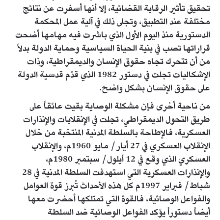
تحقيق تأثير الرقابة القضائية، إلا أنها أسفرت عن نتائج
مختلفة عند التطبيق، وتجلى ذلك في آلية عمل المحكمة
الدستورية منذ اليوم الأول الذي باشرت فيه مهامها أضحت
قراراتها تصب في بنية الحياة السياسية وحماية الدولة بدلاً
من أن تتحرك تجاه حقوق الإنسان والديمقراطية، وذات
الإشكاليات تجلت في دستور 1982 الذي قدّم قدسية الدولة
على حقوق الإنسان بشكل واضح.
من ناحية أخرى فإن مشكلة الوصاية بقيت عائقاً على
طريق التحول الديمقراطي، تجلت في الإنقلابات والإنذارات
العسكرية، فالإطاحة بالسلطة المدنية المنتخبة من خلال
الإنقلاب العسكري في 27 أيار/ مايو 1960م، والإنقلاب
العسكري الذي وقع في 12 أيلول/ سبتمبر 1980م،
والإنذارات العسكرية التي استهدفت السلطة المدنية في 28
شباط/ فبراير 1997م كل هذه الأحداث تُبرز قوة العوامل
والفواعل الوصائية، فالقوة التي تمتلكها أحضرت معها
أيضاً دستوراً يؤكد الفواعل الوصائية ضد السلطة