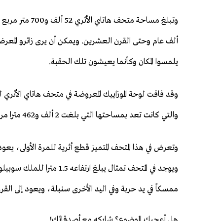
ألف عام وحتى القرن العشرين. ويمكن أن يرى زائرو المعر
يلمسوا المكان وكأنما يعيشون تلك الحقبة.
وقد فاقت لوحة الموزاييك المعروضة في متحف هاتاي الأثري 
والتي كانت تعد بمساحتها التي بلغت 2 ألف و462 مترا مربعا أكبر لوحة موزارييك في العالم.
وتعرض في هذا المتحف المتميز قطع أثرية للمرة الأولى، يع
ويوجد في المتحف تمثال يبلغ
ممسكاً في يد حربة وفي اليد الأخرى سنبلة، ويعود إلى القرن 
هل أعجبك الموضوع؟ شاركه مع أصدقائك!