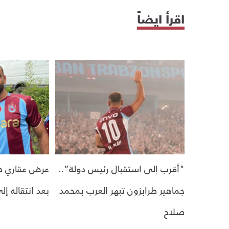
اقرأ ايضاً
"أقرب إلى استقبال رئيس دولة”..
عرض عقاري ط
جماهير طرابزون تبهر العرب بمحمد
بعد انتقاله إ
صلاح