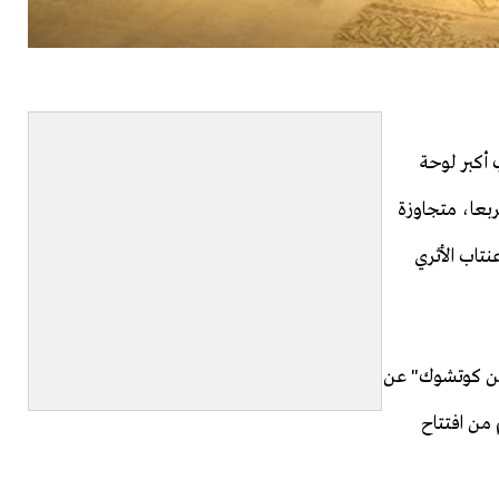
 أكبر لوحة
 بلغت أبعادها 3 آلاف و500 مترا مربعا، متجاوزة
نتاب الأثري
دين كوتشوك" عن
 من افتتاح