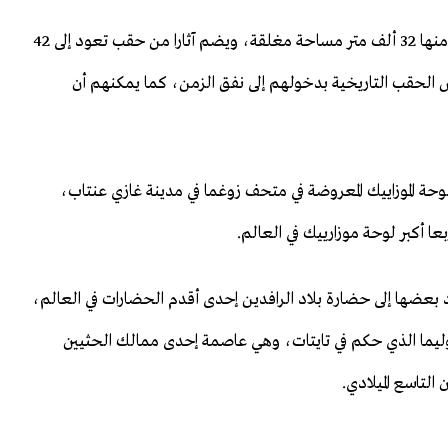
وتبلغ مساحة متحف هاتاي الأثري 52 ألف و700 متر مربع منها 32 ألف متر مساحة مغلقة، ويضم آثارا من حقب تعود إلى 42
ض الحقب التاريخية بدخولهم إلى نفق الزمن، كما يمكنهم أن
لوحة الموزاييك المعروضة في متحف زوغما في مدينة غازي عنتاب،
ود بعضها إلى حضارة بلاد الرافدين إحدى أقدم الحضارات في العالم،
 ارتفاعه 1.5 مترا للملك سوبيلوليما الذي حكم في تايتات، وهي عاصمة إحدى ممالك الحثيين
التاسع الميلادي.