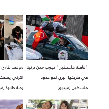
"قافلة فلسطين" تجوب مدن تركية
موقف طارئ في
في طريقها البري نحو حدود
التركي يسعف
فلسطين (فيديو)
رحلة طائرة (في