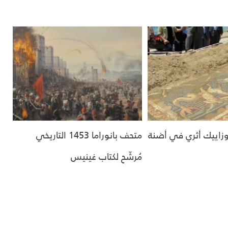
وزاييك أثري في أضنة
متحف بانوراما 1453 التاريخي
مُرشّح لكتاب غينيس