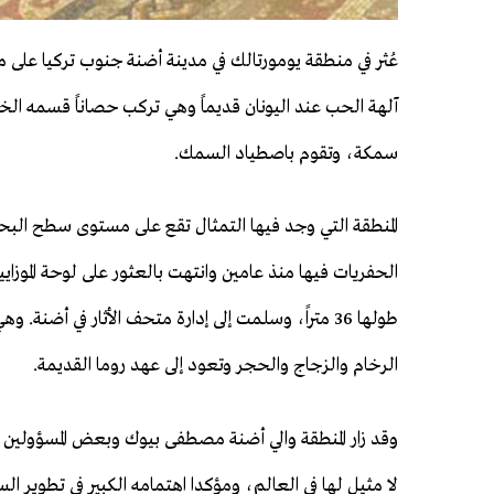
عُثر في منطقة يومورتالك في مدينة أضنة جنوب تركيا على م
آلهة الحب عند اليونان قديماً وهي تركب حصاناً قسمه ال
سمكة، وتقوم باصطياد السمك.
المنطقة التي وجد فيها التمثال تقع على مستوى سطح البح
الحفريات فيها منذ عامين وانتهت بالعثور على لوحة الموزايي
طولها 36 متراً، وسلمت إلى إدارة متحف الأثار في أضنة
الرخام والزجاج والحجر وتعود إلى عهد روما القديمة.
وقد زار المنطقة والي أضنة مصطفى بيوك وبعض المسؤولين ورجا
لا مثيل لها في العالم، ومؤكدا اهتمامه الكبير في تطوير 