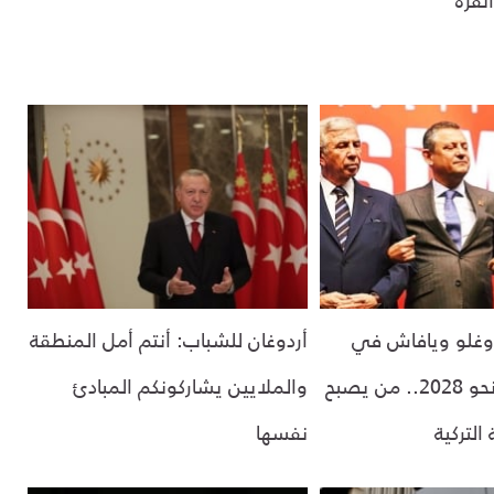
أوغلو ويافاش في
أردوغان للشباب: أنتم أمل المنطقة
سباق مفتوح نحو 2028.. من يصبح
والملايين يشاركونكم المبادئ
التركية
نفسها