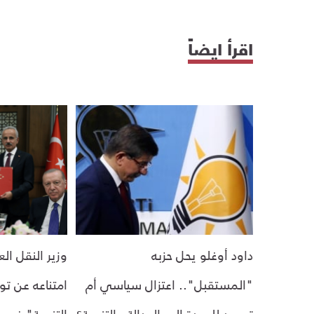
اقرأ ايضاً
داود أوغلو يحل حزبه
وزير النقل ا
"المستقبل".. اعتزال سياسي أم
امتناعه عن تو
تمهيد للعودة إلى العدالة والتنمية؟
التنمية" في أ