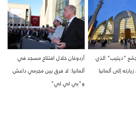
مّع "ديتيب" الذي
أردوغان خلال افتتاح مسجد في
يارته إلى ألمانيا
ألمانيا: لا فرق بين مجرمي داعش
و"بي كي كي"