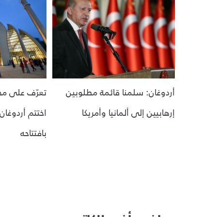
أردوغان: سلمنا قائمة مطلوبين
تعرّف على مج
إرهابيين إلى ألمانيا وأمريكا
اختتم أردوغان ز
بافتتاحه