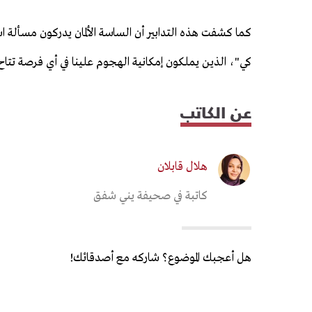
كما كشفت هذه التدابير أن الساسة الألمان يدركون مسألة 
كي"، الذين يملكون إمكانية الهجوم علينا في أي فرصة تتا
عن الكاتب
هلال قابلان
كاتبة في صحيفة يني شفق
هل أعجبك الموضوع؟ شاركه مع أصدقائك!