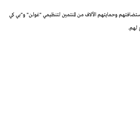
استضافتهم وحمايتهم الآلاف من المنتمين لتنظيمي "غولن" و"بي كي
ح لهم.