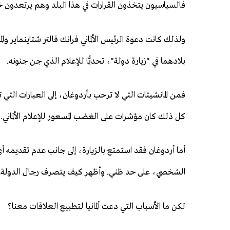
فالسياسيون يتخذون القرارات في هذا البلد وهم يرتعدون خو
ولذلك كانت دعوة الرئيس الألماني فرانك فالتر شتاينماير وا
بلادهما في "زيارة دولة"، تحديًّا للإعلام الذي جن جنونه.
فمن المانشيتات التي لا ترحب بأردوغان، إلى العبارات التي
كل ذلك كان مؤشرات على الغضب المسعور للإعلام الألماني.
أما أردوغان فقد استمتع بالزيارة، إلى جانب عدم تقديمه أي تن
الشخصي، على حد ظني. وأظهر كيف يتصرف رجال الدولة.
لكن ما الأسباب التي دعت ألمانيا لتطبيع العلاقات معنا؟