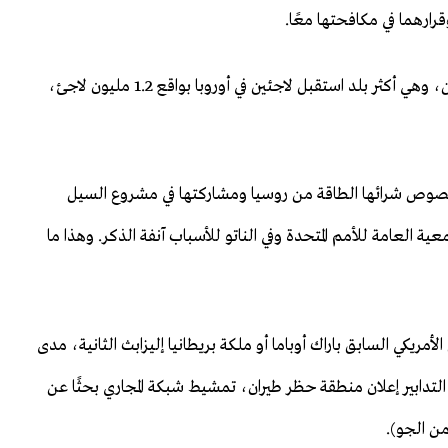
قرارهما في مكافحتها معًا.
ثانيًا، عدم قدرة ألمانيا على تحمل موجة جديدة من اللاجئين، وهي أكثر بلد استقبل لاجئين في أوروبا بواقع 1.2 مليون لاجئ،
ة بخصوص شرائها الطاقة من روسيا ومشاركتها في مشروع السيل
لجمعية العامة للأمم المتحدة وفي الناتو للأسباب آنفة الذكر. وهذا ما
لأمريكي السابق باراك أوباما أو ملكة بريطانيا إليزابث الثانية، مدى
ين التدابير إعلان منطقة حظر طيران، تمشيط شبكة المجاري بحثًا عن
ن الجو).