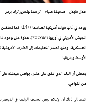
هلال قابلان – صحيفة صباح – ترجمة وتحرير ترك برس
يوجد في ألمانيا قوات أمريكية تعدادها 35 أل
الجيش الأمريكي في أوروبا (EUCOM). علاوة
العسكرية، ومنها تصدر التعليمات إلى الطارات الأمريكية ال
الأوسط وإفريقيا.
بمعنى أن البلد الذي قضى على هتلر، يواصل هيمنته على ألمان
من النواحي.
اضف إلى ذلك أن الإعلام ليس السلطة الرابعة في الديمقراطية ا