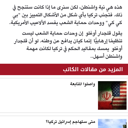
هذه هي نية واشنطن، لكن سنرى ما إذا كانت ستنجح في
ذلك. فتجنب تركيا بأي شكل من الأشكال التمييز بين "بي
كي كي" ووحدات حماية الشعب يفسد الألاعيب الأمريكية.
يقول قلجدار أوغلو إن وحدات حماية الشعب ليست
تنظيمًا إرهابيًّا إنما كيان يدافع عن وطنه. لو أن قلجدار
أوغلو يمسك بمقاليد الحكم في تركيا لكانت مهمة
واشنطن أسهل..
المزيد من مقالات الكاتب
واصلوا المتابعة
متى ستهاجم إسرائيل تركيا؟