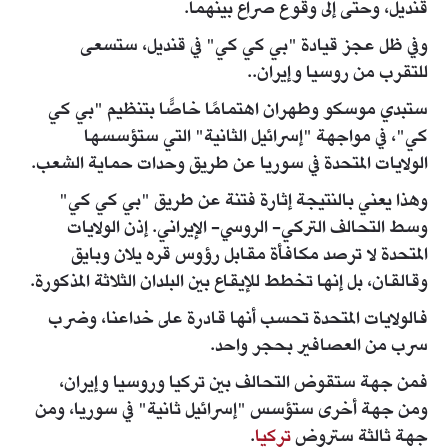
قنديل، وحتى إلى وقوع صراع بينهما.
وفي ظل عجز قيادة "بي كي كي" في قنديل، ستسعى
للتقرب من روسيا وإيران..
ستبدي موسكو وطهران اهتمامًا خاصًّا بتنظيم "بي كي
كي"، في مواجهة "إسرائيل الثانية" التي ستؤسسها
الولايات المتحدة في سوريا عن طريق وحدات حماية الشعب.
وهذا يعني بالنتيجة إثارة فتنة عن طريق "بي كي كي"
وسط التحالف التركي- الروسي- الإيراني. إذن الولايات
المتحدة لا ترصد مكافأة مقابل رؤوس قره يلان وبايق
وقالقان، بل إنها تخطط للإيقاع بين البلدان الثلاثة المذكورة.
فالولايات المتحدة تحسب أنها قادرة على خداعنا، وضرب
سرب من العصافير بحجر واحد.
فمن جهة ستقوض التحالف بين تركيا وروسيا وإيران،
ومن جهة أخرى ستؤسس "إسرائيل ثانية" في سوريا، ومن
جهة ثالثة ستروض
تركيا
.