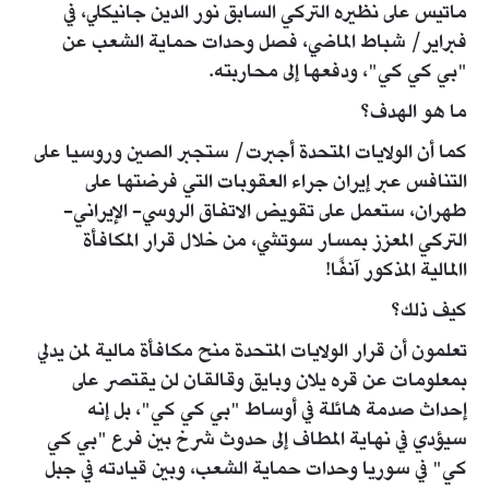
ماتيس على نظيره التركي السابق نور الدين جانيكلي، في
فبراير/ شباط الماضي، فصل وحدات حماية الشعب عن
"بي كي كي"، ودفعها إلى محاربته.
ما هو الهدف؟
كما أن الولايات المتحدة أجبرت/ ستجبر الصين وروسيا على
التنافس عبر إيران جراء العقوبات التي فرضتها على
طهران، ستعمل على تقويض الاتفاق الروسي- الإيراني-
التركي المعزز بمسار سوتشي، من خلال قرار المكافأة
االمالية المذكور آنفًا!
كيف ذلك؟
تعلمون أن قرار الولايات المتحدة منح مكافأة مالية لمن يدلي
بمعلومات عن قره يلان وبايق وقالقان لن يقتصر على
إحداث صدمة هائلة في أوساط "بي كي كي"، بل إنه
سيؤدي في نهاية المطاف إلى حدوث شرخ بين فرع "بي كي
كي" في سوريا وحدات حماية الشعب، وبين قيادته في جبل