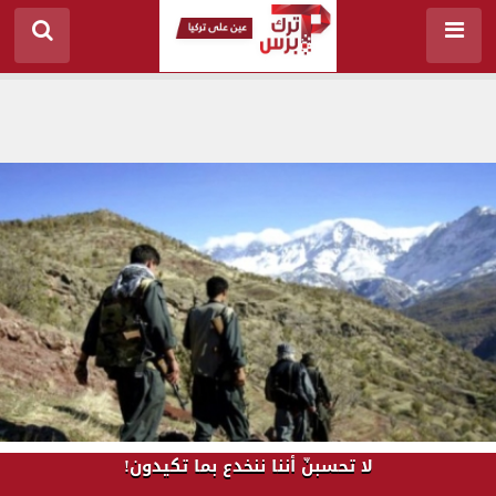
لا تحسبنّ أننا ننخدع بما تكيدون!