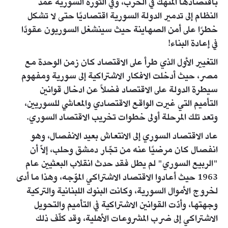
باقتصادها المنهك في الحرب، وفي الثورة السورية عمد
النظام إلى تدمير الدولة السورية اقتصاديًا حتى لا تشكل
خطرًا على أمن الصهاينة حيث سينشغل السوريون عقودًا
في إعادة البناء!
التغيير الأول الذي طرأ على الاقتصاد كان زمن الوحدة مع
مصر، حيث أدخلت الافكار الاشتراكية إلى سورية ومفهوم
سيطرة الدولة على الاقتصاد فضلاً عن ادخال قوانين
التأميم التي غيرت الواقع الاقتصادي والمعاشي للسوريين،
وتعد تلك المرحلة أولى خطوات تخريب الاقتصاد السوري.
عاد الاقتصاد السوري إلى الانتعاش بعيد الانفصال، وهو
انفصال كان مرضيًا عنه من تجّار دمشق وحلب، إلاّ أن
"الربيع السوري" لم يطل فقد حدث انقلاب البعثيين عام
1963 حيث أعادوا الاقتصاد الاشتراكي الموّجه، وهذا ما أدى
لخروج الأموال السورية، وكانت البنوك اللبنانية والتركية
وجهتها، وأدّت القوانين الاشتراكية في التأميم والتحويل
الاشتراكي إلى ضرب المشروعات الأهلية، وقد كلّف ذلك