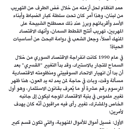
عمد النظام لحل أزمته من خلال غض الطرف عن التهريب
من لبنان، وهذا أمر كان تحت سلطة كبار الضباط وأبناء
الأسد وأقربائهم وبرز عند ذلك مصطلح الشبيحة على
المهربين، تهريب أنتج القطط السمان، وأنهك الاقتصاد
المنهك أصلاً، وجعل الشعب في دوامة البحث عن أساسيات
الحياة!
في عام 1990 كانت انفراجة الاقتصاد السوري من خلال
السماح للتجار بالاستيراد، وقد بدأ التغيير "القسري" بعد
أن بدا أن انهيار الاتحاد السوفييتي ومنظومته الاقتصادية
مسألة وقت، وبات في حاجة لمن يمد له يد العون، هنا ظهر
المرسوم رقم عشرة أو ما يُعرف بقانون الاستثمار، وهو أول
تغيير ملموس في بنية الاقتصاد الموجه ليكون إلى جانبه
الخاص والمشترك، تغيير رأى فيه مراقبون أنّه كان يهدف
لأمرين:
الأول: غسيل أموال للأموال المنهوبة، والتي تكون قسم كبير