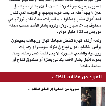
على الثورة، مهما كانت النتائج الكارثية، وهنا يبدو الشعب
السوري يموت جوعًا، وهناك من افتدى بشار بحياته في
حين لا يجد أهله ما يسد قوت يومهم، في الوقت الذي تقدر
فيه أموال بشار ومخلوف بالمليارات، حيث تُقدر ثروة رامي
مخلوف بـ 27 مليار دولار، وثروة بشار الأسد حسب مجلة
فوربس بـ 122 مليار دولار.
وثمة أرقام كبيرة تخصّ ضباطًا كبارًا ورجالات يحيطون
برأس النظام، أموال تودع في بنوك سويسرا والإمارات
وروسيا، والشعب السوري لا يجد لقمة تسدّ رمقه، ومن
يموت لأجل بشار الأسد يكافئ بعنزة أو صندوق تفاح أو
ساعة حائط!
المزيد من مقالات الكاتب
سوريا من الحفرة إلى النفق المظلم...