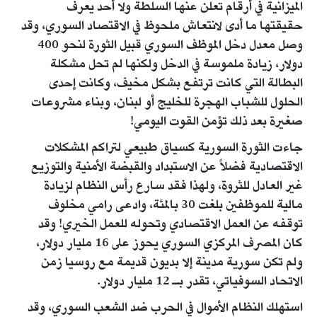
الميزانية في أرقام تعلن عنها السلطة ولا أحد يعرف
حقيقتها ما أدى لانتعاش ملحوظ في الاقتصاد السوري، وقد
وصل معدل دخل الموظف السوري قبيل الثورة لنحو 400
دولار، زيادة ملموسة في الدخل ولكنها لم تحل مشكلة
البطالة التي كانت ترتفع بشكل مخيف، وكانت إحدى
الحلول للشباب الهجرة للخليج أو لبنان، وبناء مشروعات
صغيرة بعد ذلك تؤمن القوت اليومي!
جاءت الثورة السورية كسياق طبيعي لتراكم المشكلات
الاقتصادية فضلاً عن الاستبداد والقبضة الأمنية والتوزيع
غير العادل للثروة، ولهذا فقد سارع رأس النظام لزيادة
مالية للموظفين بلغت 30 بالمئة، وادعى رامي مخلوف
توقفه عن العمل الاقتصادي وتحوله للعمل الخيري! وقد
كان المصرف المركزي السوري يحوز على 16 مليار دولار،
ولم تكن سورية مدينة إلا بديون قديمة مع روسيا زمن
الاتحاد السوفياتي، تقدر بـ 12 مليار دولار.
استهلك النظام الأموال في الحرب ضد الشعب السوري، وقد