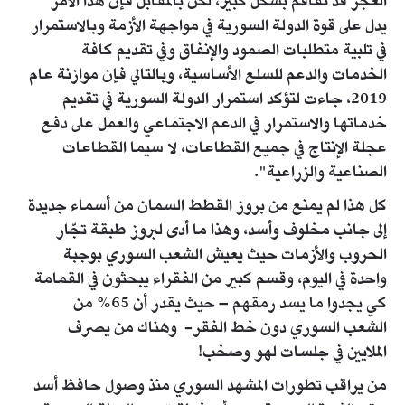
العجز قد تفاقم بشكل كبير، لكن بالمقابل فإن هذا الأمر
يدل على قوة الدولة السورية في مواجهة الأزمة وبالاستمرار
في تلبية متطلبات الصمود والإنفاق وفي تقديم كافة
الخدمات والدعم للسلع الأساسية، وبالتالي فإن موازنة عام
2019، جاءت لتؤكد استمرار الدولة السورية في تقديم
خدماتها والاستمرار في الدعم الاجتماعي والعمل على دفع
عجلة الإنتاج في جميع القطاعات، لا سيما القطاعات
الصناعية والزراعية".
كل هذا لم يمنع من بروز القطط السمان من أسماء جديدة
إلى جانب مخلوف وأسد، وهذا ما أدى لبروز طبقة تجّار
الحروب والأزمات حيث يعيش الشعب السوري بوجبة
واحدة في اليوم، وقسم كبير من الفقراء يبحثون في القمامة
كي يجدوا ما يسد رمقهم – حيث يقدر أن 65% من
الشعب السوري دون خط الفقر- وهناك من يصرف
الملايين في جلسات لهو وصخب!
من يراقب تطورات المشهد السوري منذ وصول حافظ أسد