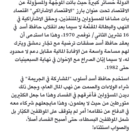
الدولة خسائر كبيرة حيث باتت الموجّهة والمسؤولة عن
الاقتصاد تحت عنوان بارز "الاقتصاد الاشتراكي" اقتصاد
بات مشاعًا للمسؤولين والمتنفذين، وحقق الاشتراكية في
النهب والبطالة المقنّعة لا سيما بعد انقلاب حافظ أسد في
16 تشرين الثاني/ نوفمبر 1970، وهذا ما استدعى أن
يعقد حافظ أسد صفقات ترضية مع تجّار دمشق ويترك
لهم مساحة واسعة من الإفادة المالية مقابل دعم لا محدود
له، لا سيما إبّان الصراع مع الإخوان في نهاية السبعينيات
حتى 1982.
استخدم حافظ أسد أسلوب "المشاركة في الجريمة" في
شراء الولاءات والصمت عن نهب المال العام، وجعل ذلك
ديدن المسؤولين فأغرقهم في الفساد وهذا ما جعل الكثيرين
متورطين من حيث لا يعلمون، وهذا مايجعلهم شركاء معه
في الدفاع عن نظامه! أمر لم يتوقف على الموظفين الكبّار بل
شمل الموظفين البسطاء، حتى أصبح الفساد أصلاً،
والصواب استثناء!