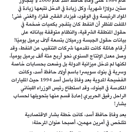
عام 1984 حتى وفاة حافظ أسد عام 2000 لا يتجاوز
ستين دولارًا شهرياً، وكل زيادة في الدخل تتبعها زيادة في
المواد الرئيسة وفي الوقود، فيزداد الفقير فقرًا، والغني غنى!
الملفت للنظر أن النفط كان يتفجر بكميات ضخمة في
حقول المنطقة الشرقية، والنظام متوقفة بياناته على
بيانات حقول الجبسة ورميلان بتسعة آلاف برميل يوميًا!
أرقام هائلة كانت تقدمها شركات التنقيب عن النفط، وقد
وصل معدل الإنتاج السنوي نحو أربع مئة ألف برميل يومياً،
لكنها لم تدخل ميزانية الدولة بل وضعت بحسابات خاصة
وسرية في بنوك سويسرا باسم أولاد حافظ أسد، وكانت
الفضيحة المدوية بعد وفاة باسل أسد 1994 حيث المليارات
المكدسة في البنوك، وقد استطاع رئيس الوزراء اللبناني
الراحل رفيق الحريري إعادة قسم منها بتحويلها لحساب
بشار!
بعد وفاة حافظ أسد، كانت خطة بشار الاقتصادية
تتلخص في أمرين مهمين، أصبحا عنوان المرحلة: