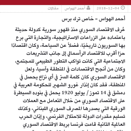
2018-12-04
أحمد الهواس
مقالات
أحمد الهواس - خاص ترك برس
عُرف الاقتصاد السوري منذ ظهور سورية كدولة حديثة
باعتماده على الزراعات الاستراتيجية، والتجارة التي برع
بها السوريون تاريخيًا، فضلاً عن السياحة، وكان اقتصادًا
حرًا أقرب للاقتصاد الرأسمالي إلى جانب التشريعات
الاجتماعية التي كانت تواكب التطور الطبيعي للمجتمع،
وكان من أنجح الاقتصادات في المنطقة وآسيا، ولعل
الاقتصاد السوري كان كلمة السرّ في أي نزاع يحصل في
المنطقة، فقد كان إنذار غورو الشهير للحكومة العربية في
دمشق في 14 تموز/ يوليو 1920 يحمل في بنوده السيطرة
على الاقتصاد السوري من خلال التعامل مع العملات
الورقية التي يصدرها المصرف السوري اللبناني، وكذلك
تسليم مقدرات الدولة للاحتلال الفرنسي، وإبّان الحرب
العالمية الثانية قامت فرنسا بربط الاقتصاد السوري