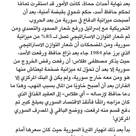
بعد نهاية أحداث حماة، كانت الأمور قد استقرت تمامًا
لحكم حافظ أسد، حكم شمولي بقبضة أمنية، بعد أن
أصبحت ميزانية الدفاع في سورية من بعد الحروب
التحريكية مع إسرائيل ورفع شعار الصمود والتصدي ومن
ثم شعار التوازن الاستراتيجي تصل لـ 85% من ميزانية
سورية، ومن المضحكات أن شعار التوازن الاستراتيجي
الذي برز عام 1984 جاء بعد نزاع حافظ ورفعت الأسد،
حيث يذكر مصطفى طلاس: أن رفعت رفض الخروج من
سورية إلا بعد أن تحوّل له ميزانية ضخمة ليعتاش منها
هو ومن معه خارج سورية، ولم يكن في البنك المركزي إلا
الفئران بعد أن أصبح خاويًا من المال بسبب النهب، وهذا ما
دعا حافظ لإرساله – أي طلاس- إلى العقيد القذافي الذي
كان مزاجه رائقًا فأنقذ الاقتصاد السوري بمبلغ كبير تم
دفع قسم منه لرفعت، ووضع الباقي في المصرف السوري
المركزي!
بدأ بعد ذلك انهيار الليرة السورية حيث كان سعرها أمام