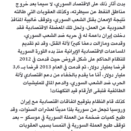
بدت آثار ذلك على الاقتصاد السوري، لا سيما بعد خروج
مناطق النفط عن سيطرته، وكذلك العقوبات التي طالته
نتيجة الإمعان بقتل الشعب السوري، وتوقف غالبية المنافذ
الحدودية عن العمل، ولحل تلك المعضلة الاقتصادية فقد
دخلت إيران داعمة له في حربه ضد الشعب السوري،
وقدمت ومازالت دعمًا كبيرًا لآلة القتل، وقد تم تقديم
المساعدات الاقتصادية الإيرانية منذ بدء الثورة السورية
للنظام الحاكم على شكل قروض حيث قدمت في 2012
قرضا بمليار دولار، ثم قدمت في العام 2013 قرضا بـ 3,6
مليار دولار، أمّا ما يقدم بالخفاء من دعم اقتصادي لآلة
الحرب ضد الشعب السوري، والدعم المالي للمليشيات
الطائفية فتبقى الأرقام قيد التكهنات!
كذلك قام النظام بتوقيع اتفاقات اقتصادية مع إيران
وروسيا تجعل من سورية بلدًا مدينًا لعشرات السنوات، وقد
طبع كميات ضخمة من العملة السورية في موسكو – بعد
توقف طبع العملة السورية في النمسا بسبب العقوبات