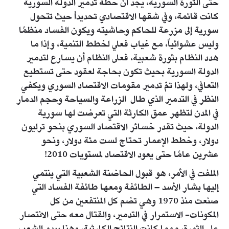
حتى الثورة السورية، يجد أن خطة تدمير الدولة السورية
كانت قائمة، وفي شقها الاقتصادي تحديداً حيث تتحول
سورية إلى مزرعة للحاكم وحاشيته ويكون الفساد منظمًا
وليس عشوائياً، مع غياب فعلي لخطط التنمية، وإذا ما
هدد النظام بثورة شعبية، فعلى النظام أن يسارع لتدمير
الدولة السورية بحيث تكون بحاجة لعقود حتى تستطيع
التعافي، ولهذا تمّ تدمير مقومات الاقتصاد السوري ويكفي
النظر في التدمير الذي طال الزراعة والسياحة وحجم الدمار
في المدن لتظهر عمق الكارثة التي تعرضت لها سورية
الدولة، حيث تقدر خسائر الاقتصاد السوري بنحو ترليون
دولار، وخطط الإعمار تحتاج لست مئة دولار، ونحو
عشرين عامًا حتى يعود الاقتصاد لمستويات 2010!
الملفت في الأمر، هو قبول الحاضنة الشعبية التي ينتمي
إليها بشار الأسد – الطائفة ومعها طائفة الفساد التي
صنعت منذ 1970 وهي تضم كل المنتفعين من كل
المكونات- الاستمرار في التدمير، والقتال معه حتى الانتصار