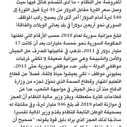
المفروضة على النظام - ما أدى لتضخم هائل فيها حيث
وصل سعر الليرة مقابل الدولار من 45 ليرة قبيل الثورة إلى
540 ليرة أمام الدولار! أمر أدّى لأن يصبح راتب الموظف
السوري نحو أربعين دولاراً في بلد يعاني الويلات والفاقة!
تبلغ ميزانية سورية لعام 2019 حسب الأرقام التي تعلنها
الحكومة السورية نحو خمسة مليارات بعد أن كانت 17
مليار دولار في 2011، تذهب في غالبيتها للصرف على الجيش
والأمن والشبيحة وهي ميزانية ضعيفة لا تكفي لمرتبات
موظفي الدولة – يقدر عدد موظفي سورية حتى 2011،
بمليوني موظف - لكي يعيشوا حياة لائقة، فضلاً عن قطاع
التعليم المنهار وقطاع الصحة الذي تحوّل لجزء من وزارة
الدفاع منذ أن دخل الجيش في مواجهة الشعب، عدا عن
قطاعات كثيرة متعطلة، ويقرّ وزير مالية النظام أنّ العجز
في موازنة العام 2019 قد بلغ 946 مليار ليرة، وفي مقابلة له
بصحيفة الوطن التابعة للنظام يقدّم وزير المالية تفسيرا
ساذجًا لذلك العجز الذي يراه دليل قوة بقوله: "صحيح أن