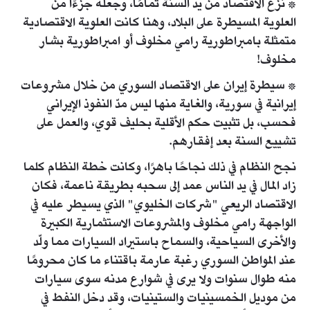
* نزع الاقتصاد من يد السنة تمامًا، وجعله جزءًا من
العلوية المسيطرة على البلاد، وهنا كانت العلوية الاقتصادية
متمثلة بامبراطورية رامي مخلوف أو امبراطورية بشار
مخلوف!
* سيطرة إيران على الاقتصاد السوري من خلال مشروعات
إيرانية في سورية، والغاية منها ليس مدّ النفوذ الإيراني
فحسب، بل تثبيت حكم الأقلية بحليف قوي، والعمل على
تشييع السنة بعد إفقارهم.
نجح النظام في ذلك نجاحًا باهرًا، وكانت خطة النظام كلما
زاد المال في يد الناس عمد إلى سحبه بطريقة ناعمة، فكان
الاقتصاد الريعي "شركات الخليوي" الذي يسيطر عليه في
الواجهة رامي مخلوف والمشروعات الاستثمارية الكبيرة
والأخرى السياحية، والسماح باستيراد السيارات مما ولّد
عند المواطن السوري رغبة عارمة باقتناء ما كان محرومًا
منه طوال سنوات ولا يرى في شوارع مدنه سوى سيارات
من موديل الخمسينيات والستينيات، وقد دخل النفط في