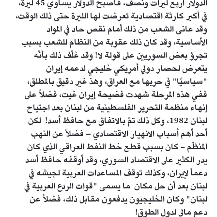
الدولار أربع ليرات ونصف، فأصبح الدولار يساوي 45 ليرة،
في أكبر كارثة اقتصادية تعرضت لها الليرة حتى ذلك الوقت،
وقد عانى الشعب من ذلك أمام نقص حاد في المواد
الأساسية، وقد كان ذلك عقوبة من النظام للشعب بسبب
تجرؤ بعض السوريين على قولة لا! وقد غلّف ذلك بأنّه
يتعرض لحصار دولي أمريكي خليجي لدعمه إيران
"سياسيًا" في حربها مع العراق، وهذ غير دقيق بالمطلق،
ففي هذه المرحلة شهدت فضيحة إيران غيت، فضلاً على
إنهاء منظمة التحرير الفلسطينية من لبنان بعد اجتياح
لبنان 1982، وكل ذلك تمّ بالاتفاق مع حافظ أسد! لكن
أحد أهم أسباب الانهيار الاقتصادي – فضلاً عن النهب
المنظّم - كان بسبب قطع خط النفط العراقي الذي كان
يدر الكثير على الاقتصاد السوري، وقد أوقفه حافظ أسد
دعماً لإيران، وكذلك توقف المساعدات العربية لجيشه في
لبنان بعد أن حل مكان ما يسمى "قوات الردع العربية في
لبنان" وكان الخليجيون يدفعون مقابل ذلك، فضلاً عن
دعم مالي لدول الطوق!