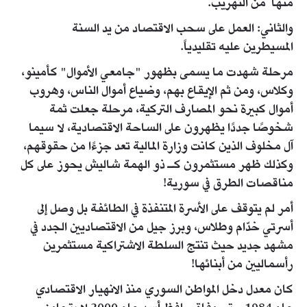
منها من التهريب.
والثاني: العمل على سحب الاقتصاد من يد السنة
المسيطرين عليه تقليدياً.
مرحلة شهدت ما يسمى بظهور "جامعي الأموال" كأمينو،
وكلاس، ومن ثم الإيقاع بهم، وضياع أموال الناس، وهروب
أموال كبيرة نحو المصارف التركية، مرحلة جعلت ثمة
شخوصًا جددًا يظهرون على الساحة الاقتصادية، لا سيما
آل مخلوف الذين كانت وزارة المالية تعد جزءًا من حقوقهم،
وكذلك ظهر مستثمرون كـ ذو الهمة شاليش يحوز على كل
مناقصات الطرق في سورية!
أمر لم يتوقف على الأسرة المتنفذة في الطائفة بل وصل إلى
أسرتي خدّام وطلاس، وبرز جيل من الاقتصاديين الجدد في
مشهد جديد حيث تنتج السلطة الاشتراكية مستثمرين
رأسماليين من أبنائها!
كان معدل دخل المواطن السوري منذ الانهيار الاقتصادي