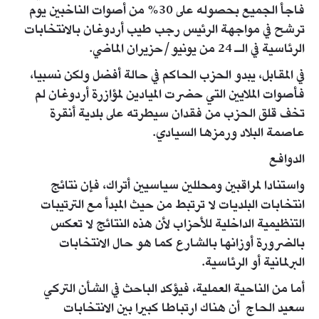
فاجأ الجميع بحصوله على 30% من أصوات الناخبين يوم
ترشح في مواجهة الرئيس رجب طيب أردوغان بالانتخابات
الرئاسية في الـ 24 من يونيو/حزيران الماضي.
في المقابل، يبدو الحزب الحاكم في حالة أفضل ولكن نسبيا،
فأصوات الملايين التي حضرت الميادين لمؤازرة أردوغان لم
تخف قلق الحزب من فقدان سيطرته على بلدية أنقرة
عاصمة البلاد ورمزها السيادي.
الدوافع
واستنادا لمراقبين ومحللين سياسيين أتراك، فإن نتائج
انتخابات البلديات لا ترتبط من حيث المبدأ مع الترتيبات
التنظيمية الداخلية للأحزاب لأن هذه النتائج لا تعكس
بالضرورة أوزانها بالشارع كما هو حال الانتخابات
البرلمانية أو الرئاسية.
أما من الناحية العملية، فيؤكد الباحث في الشأن التركي
سعيد الحاج أن هناك ارتباطا كبيرا بين الانتخابات