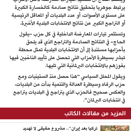
ويعتقد الحاج أن تصعيد التيارات المعارضة داخل الأحزاب
يرتبط جوهريا بتحقيق نتائج صادمة كالخسارة الكبيرة
على مستوى الأصوات، أو عدد البلديات أو المعاقل الرئيسية
أو التراجع الكبير عن نتائج الانتخابات البلدية الأخيرة.
وتستثمر تيارات المعارضة الداخلية في كل حزب -يقول
الحاج- في النتائج الصادمة والتراجع الذي قد يلحق
بأحزابها مستندة إلى أن الانتخابات البلدية تمثل محطة
تبشر بسيطرة الأحزاب التي تحصل على تأييد الناخبين فيها
بفوزهم بالانتخابات البرلمانية التي تليها.
ويقول المحلل السياسي “هذا حصل منذ الستينيات ومع
حزب الرفاه وسيطرة العدالة والتنمية بدأت من البلديات،
والعكس صحيح فالحزب الذي يتراجع في البلديات يتراجع
في انتخابات البرلمان”.
المزيد من مقالات الكاتب
تركيا بعد إيران".. مشروع حقيقي لا تهديد