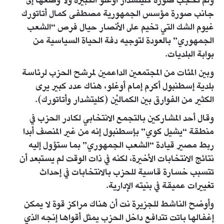
ولم تحجب صورة كليتشدار أوغلو الكبيرة ولا وضعها إلى
جانب صورة مؤسس الجمهورية مصطفى كمال أتاتورك
غيوم الشك التي تخيم على الأنصار حيال فرص “الشعب
الجمهوري” بالعودة لتوجيه دفة الحياة السياسية من
بوابة البلديات.
وبين المئات من المجتمعين الداعمين لمرشح الحزب لرئاسة
بلدية إسطنبول أكرم إمام أوغلو، هناك عدد كبير يرى
الكثير من الفوارق بين الكماليْن (كليتشدار وأتاتورك).
وقال أحد المشاركين بالتجمع الانتخابي لكادر الحزب في
منطقة “يشيل كوي” بإسطنبول إنه من غير المنصف أبدا
ربط مصير قيادة “الشعب الجمهوري” بما ستؤول إليه
نتائج الانتخابات الأخيرة، لكنه في ذات الوقت لم يستبعد أن
تتسبب خسارة قاسية للحزب بالانتخابات في إحداث
تغييرات عميقة في بنيته الإدارية.
وأوضح الناشط للجزيرة نت أن هناك مراكز قوة لا يمكن
إغفالها باتت تتدافع داخل الحزب يمثل أقواها إنجه الذي