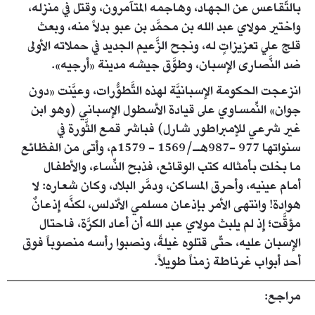
بالتَّقاعس عن الجهاد، وهاجمه المتآمرون، وقتل في منزله،
واختير مولاي عبد الله بن محمَّد بن عبو بدلاً منه، وبعث
قلج علي تعزيزاتٍ له، ونجح الزَّعيم الجديد في حملاته الأولى
ضد النَّصارى الإسبان، وطوَّق جيشه مدينة «أرجيه».
انزعجت الحكومة الإسبانيَّة لهذه التَّطوُّرات، وعيَّنت «دون
جوان» النِّمساوي على قيادة الأسطول الإسباني (وهو ابن
غير شرعي للإمبراطور شارل) فباشر قمع الثَّورة في
سنواتها 977 -987هـ/1569 - 1579م، وأتى من الفظائع
ما بخلت بأمثاله كتب الوقائع، فذبح النِّساء، والأطفال
أمام عينيه، وأحرق المساكن، ودمَّر البلاد، وكان شعاره: لا
هوادة! وانتهى الأمر بإذعان مسلمي الأندلس، لكنَّه إِذعانٌ
مؤقَّت؛ إِذ لم يلبث مولاي عبد الله أن أعاد الكرَّة، فاحتال
الإسبان عليه، حتّى قتلوه غيلةً، ونصبوا رأسه منصوباً فوق
أحد أبواب غرناطة زمناً طويلاً.
مراجع: