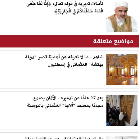
تأملات تدبرية في قوله تعالى: ﴿إِنَّا لَمَّا طَغَى
الْمَاءُ حَمَلْنَاكُمْ فِي الْجَارِيَةِ﴾
مواضيع متعلقة
شاهد.. ما لا تعرفه عن أهمية قصر "دولمة
بهتشة" العثماني في إسطنبول
بعد 27 عامًا من تدميره.. الآذان يصدح
مجددًا بمسجد "ألاجا" العثماني بالبوسنة