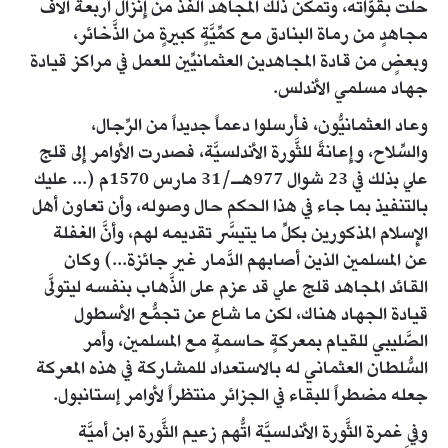
حلَّت بقوَّاته، وتمكن ذلك المجاهد الفذُّ من إِنزال أربعة آلاف
مجاهدٍ من رماة البنادق مع كمِّيَّةٍ كبيرةٍ من الذَّخائر،
وبعضٍ من قادة المجاهدين العثمانيِّين للعمل في مراكز قيادة
جهاد مسلمي الأندلس.
وعاد العثمانيُّون، فأرسلوا دعماً جديداً من الرِّجال،
والسِّلاح، وإِعانةً للثَّورة الأندلسيَّة، فصدرت الأوامر إِلى قلج
علي بذلك في 23 شوال 977هـ/31 مارس 1570م (... عليك
بالتنفيذ بما جاء في هذا الحكم حال وصوله، وأن تعاون أهل
الإِسلام المذكورين بكلِّ ما يتيسَّر تقديمه لهم، وأنَّ الغفلة
عن المسلمين الذين أصابهم الدَّمار غير جائزة...) وكان
القائد المجاهد قلج علي قد عزم على الذَّهاب بنفسه ليتولَّى
قيادة الجهاد هناك، لكن ما شاع عن تجمُّع الأسطول
الصَّليبي للقيام بمعركةٍ حاسمةٍ مع المسلمين، وأمر
السُّلطان العثماني له بالاستعداد للمشاركة في هذه المعركة
جعله مضطراً للبقاء في الجزائر منتظراً لأوامر إستانبول.
وفي غمرة الثَّورة الأندلسيَّة اتُّهم زعيم الثَّورة ابن أميَّة