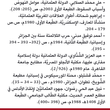
- علي محمّد الصلابي. الدولة العثمانية، عوامل النهوض
وأسباب السقوط، الطبعة الأولى 2003م، ص (205: 208).
- إبراهيم شحاتة، أطوار العلاقات المغربيّة العثمانيّة،
منشأة المعارف، الإِسكندريَّة، الطَّبعة الأولى، 1980م، ص.ص
179 - 204.
- أحمد توفيق مدني، حرب الثلاثمئة سنة بين الجزائر
وإسبانيا، الطَّبعة الثَّانية، 1984م ، ص (392- 393 - 394
- 395).
- عبد العزيز الشِّنَّاوي، الدولة العثمانية دولة إسلامية
مفترى عليها، مكتبة الأنجلو المصريَّة، مطابع جامعة
القاهرة، عام 1980م. (2/926).
- محمَّد قشتيلو، محنة المورسيكوس في إسبانيا، مطبعة
الشُّويخ، تطوان، الجزائر، 1980م ، ص (33 – 34 – 35).
- نبيل عبد الحي رضوان، جهود العثمانيِّين لإِنقاذ الأندلس في
مطلع العصر الحديث، مكتبة الطَّالب الجامعي، الطَّبعة
الأولى 1408ه، 1988م، ص (398 -400).