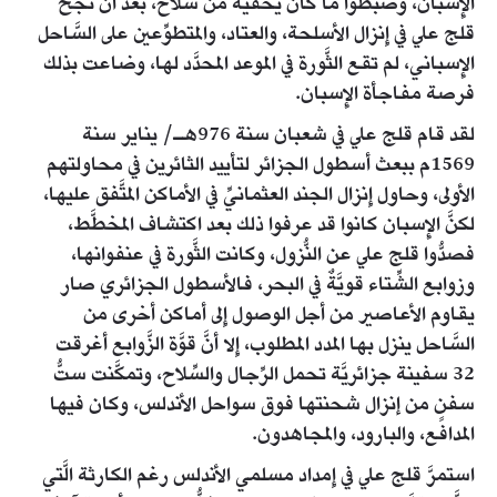
الإِسبان، وضبطوا ما كان يخفيه من سلاح، بعد أن نجح
قلج علي في إِنزال الأسلحة، والعتاد، والمتطوِّعين على السَّاحل
الإِسباني، لم تقع الثَّورة في الموعد المحدَّد لها، وضاعت بذلك
فرصة مفاجأة الإِسبان.
لقد قام قلج علي في شعبان سنة 976هـ/ يناير سنة
1569م ببعث أسطول الجزائر لتأييد الثائرين في محاولتهم
الأولى، وحاول إِنزال الجند العثمانيِّ في الأماكن المتَّفق عليها،
لكنَّ الإِسبان كانوا قد عرفوا ذلك بعد اكتشاف المخطَّط،
فصدُّوا قلج علي عن النُّزول، وكانت الثَّورة في عنفوانها،
وزوابع الشِّتاء قويَّةٌ في البحر، فالأسطول الجزائري صار
يقاوم الأعاصير من أجل الوصول إِلى أماكن أخرى من
السَّاحل ينزل بها المدد المطلوب، إِلا أنَّ قوَّة الزَّوابع أغرقت
32 سفينة جزائريَّة تحمل الرِّجال والسِّلاح، وتمكَّنت ستُّ
سفنٍ من إنزال شحنتها فوق سواحل الأندلس، وكان فيها
المدافع، والبارود، والمجاهدون.
استمرَّ قلج علي في إِمداد مسلمي الأندلس رغم الكارثة الَّتي