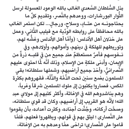
بذل السُّلطان السَّعدي الغالب بالله الوعود المعسولة لرسل
الثُّوار البورشارات، ووعدهم بالنَّصر، وتقديم كلِّ ما
يحتاجونـه من عتـادٍ، وسلاحٍ، ورجالٍ... لكن استمر الغالب
بالله محافظاً على روابطه الودِّية مع فيليب الثَّاني، وعمل
على خذلان أهل الأندلس: (وأمَّا أهل الأندلس وغشُّه لهم،
وتوريطهم للهلكة في دينهم، وأموالهم، وأولادهم، وفي
نـفوسهم فأمرٌ مستعظمٌ عند جميع من في قلبـه ذرةٌ من
الإِيمان، وأدنى ملكةٍ من الإِسلام، وذلك أنَّه لمَّا احتوى عليهم
النَّصرانيُّ، وأخذ جميع أراضيهم، وشملها سلطانه؛ بقي
المسلمون بضع سنين تحت الذِّمَّة والذِّلَّة، فقهروهم بكثرة
المكس، فصاروا يكتبون إِلى ملوك المسلمين شرقاً وغرباً،
وهم يناشدوهم الله في الإغاثة، وأكثر كتبهم إِلى مولاي عبد
الله؛ لأنَّه هو القريب إِلى أراضيهم، وكان قد قوي سلطانه،
وصحَّت أركانه، وجُنِّدت أجناده، وكثرت أعداده، بأن يقوموا
على النَّصارى ؛ ليثق بهم في قولهم، ويظهروا فعلهم، فلمَّا
قاموا على النَّصارى؛ تراخى عمَّا وعدهم به من الإغاثة،