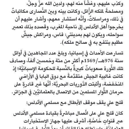
وكذب عليهم، وغشَّاً منه لهم، ولدين الله عزَّ وجلَّ،
ومصلحةً لملكه الزَّائل، وكانت بينه وبين النَّصارى مكاتباتٌ
في ذلك، ومراسلاتٌ، وأنَّه استشار معهم، وأشار عليهم أن
يخرجوا أهل الأندلس إِلى ناحية المغرب، وقصده بذلك تعمير
سواحله، ويكون لهم بمدينتي: فاس، ومراكش جيشٌ
عظيم ينتفع به في صالح ملكه).
تسارعت الأحداث في إِسبانيا، وبلغ عدد المجاهدين في أوائل
سنة 976هـ/1569م أكثر من مئة وخمسين ألفاً، وصادف
تلك الثَّورة صعوباتٌ كبيرةٌ بالنِّسبة للحكومة الإِسبانيَّة؛ إِذ
كانت غالبية الجيش متقدِّمةً مع دوق البابا في الأراضي
المنخفضة، وأثبتت الدَّوريات البحريَّة: أنَّها غير قادرةٍ على
حرمان الثُّوار المسلمين من الاتصال بالعثمانيِّين في الجزائر.
قلج علي يقف موقف الأبطال مع مسلمي الأندلس:
كان قلج علي على اتِّصال مباشرةً بقيادة مسلمي الأندلس
عبر قنواتٍ خاصَّةٍ، أشرف عليها جهاز الاستخبارات