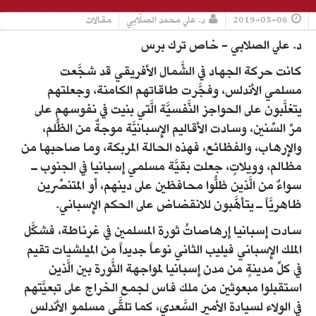
2019-05-06
د. علي محمد الصلّابي
مقالات
د. علي الصلابي - خاص ترك برس
كانت حركة الجهاد في الشَّمال الأفريقي قد شجَّعت
مسلمي الأندلس، وفجَّرت طاقاتهم الكامنة، وجعلتهم
يتغلَّبون على الحواجز النَّفسيَّة الَّتي بنيت في نفوسهم على
مرِّ السِّنين، وسادت الأقاليم الإِسبانيَّة موجةٌ من الظُّلم،
والإِرهاب، والفظائع، فهذه الحالة المربكة، وما صاحبها من
مظالم، وويلاتٍ، جعلت بقيَّة مسلمي إِسبانيا في الجنوب ـ
سواءٌ من الَّذين ظلُّوا محافظين على دينهم، أو المتنصِّرين
ظاهريَّاً ـ يتأهَّبون للانقضاض على الحكم الإِسباني.
سادت إِسبانيا إِرهاصاتُ ثورة المسلمين في غرناطة، فشكَّل
الملك الإِسباني فيليب الثاني نوعاً جديداً من الميلشيات تقيم
في كلِّ مدينةٍ من مدن إِسبانيا لمواجهة الثَّورة بين الَّذين
استقبلوا مبعوثين من ملك فاس لجمع الخراج على تبعيَّتهم
في الولاء لسيادة الأمير السَّعدي، كما تلقَّى مسلمو الأندلس