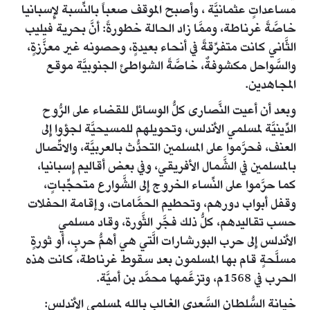
مساعداتٍ عثمانيَّة ، وأصبح الموقف صعباً بالنِّسبة لإِسبانيا
خاصَّةً غرناطة، وممَّا زاد الحالة خطورةً: أنَّ بحرية فيليب
الثَّاني كانت متفرِّقةً في أنحاء بعيدةٍ، وحصونه غير معزَّزةٍ،
والسَّواحل مكشوفةٌ، خاصَّةً الشواطئ الجنوبيَّة موقع
المجاهدين.
وبعد أن أعيت النَّصارى كلُّ الوسائل للقضاء على الرُّوح
الدِّينيَّة لمسلمي الأندلس، وتحويلهم للمسيحيَّة لجؤوا إِلى
العنف، فحرَّموا على المسلمين التحدُّث بالعربيَّة، والاتِّصال
بالمسلمين في الشَّمال الأفريقي، وفي بعض أقاليم إِسبانيا،
كما حرَّموا على النِّساء الخروج إِلى الشَّوارع متحجِّباتٍ،
وقفل أبواب دورهم، وتحطيم الحمَّامات، وإقامة الحفلات
حسب تقاليدهم، كلُّ ذلك فجَّر الثَّورة، وقاد مسلمي
الأندلس إِلى حرب البورشارات الَّتي هي أهمُّ حربٍ، أو ثورةٍ
مسلَّحةٍ قام بها المسلمون بعد سقوط غرناطة، كانت هذه
الحرب في 1568م، وتزعَّمها محمَّد بن أميَّة.
خيانة السُّلطان السَّعدي الغالب بالله لمسلمي الأندلس: