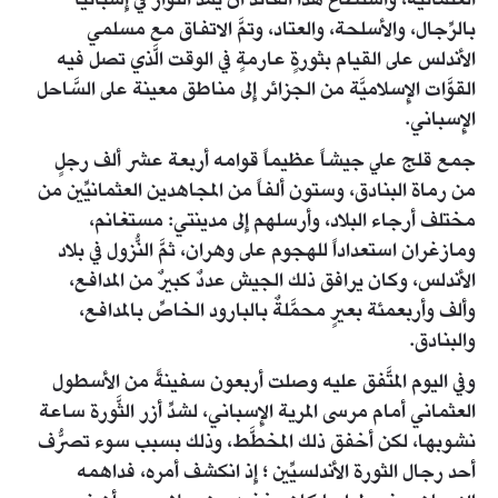
العثمانيَّة، واستطاع هذا القائد أن يمدَّ الثُّوار في إِسبانيا
بالرِّجال، والأسلحة، والعتاد، وتمَّ الاتفاق مع مسلمي
الأندلس على القيام بثورةٍ عارمةٍ في الوقت الَّذي تصل فيه
القوَّات الإِسلاميَّة من الجزائر إِلى مناطق معينة على السَّاحل
الإِسباني.
جمع قلج علي جيشاً عظيماً قوامه أربعة عشر ألف رجلٍ
من رماة البنادق، وستون ألفاً من المجاهدين العثمانيِّين من
مختلف أرجاء البلاد، وأرسلهم إِلى مدينتي: مستغانم،
ومازغران استعداداً للهجوم على وهران، ثمَّ النُّزول في بلاد
الأندلس، وكان يرافق ذلك الجيش عددٌ كبيرٌ من المدافع،
وألف وأربعمئة بعيرٍ محمَّلةٌ بالبارود الخاصِّ بالمدافع،
والبنادق.
وفي اليوم المتَّفق عليه وصلت أربعون سفينةً من الأسطول
العثماني أمام مرسى المرية الإِسباني، لشدِّ أزر الثَّورة ساعة
نشوبها، لكن أخفق ذلك المخطَّط، وذلك بسبب سوء تصرُّف
أحد رجال الثورة الأندلسيِّين ؛ إِذ انكشف أمره، فداهمه