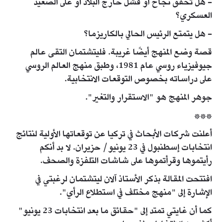
- هل تحقق نجاح أو فشل خارج البلاد أو على الصعيد
العسكري؟
- هل يتمتع الرئيس الحالي بالكاريزما؟
قصة وضع المنهج أيضًا غريبة. فليتشتمان التقى عالم
جيوفيزياء روسي عام 1981، وطبق منهج العالم الروسي
على دراساته بخصوص التوقعات الانتخابية.
جوهر المنهج هو "الاستقرار والتغير".
***
أعلنت شركات الأبحاث في تركيا عن توقعاتها الأولية لنتائج
انتخابات إسطنبول في 23 يونيو/ حزيران. لا بد أنكم
رأيتموها وقرأتموها على شاشات التلفزة والصحف.
افتتحت المقالة بذكر الأستاذ آلان ليتشتمان لرغبتي في
الإشارة إلى "منهج مختلف في استطلاع الرأي".
كما أن غايتي تمتد إلى "حقائق ما بعد انتخابات 23 يونيو"