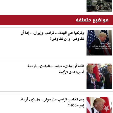
مواضيع متعلقة
وتركيا هي الهدف.. ترامب وإيران… إما أن
تفاوض أو أن تفاوض!
لقاء أردوغان- ترامب باليابان.. فرصة
أخيرة لحل الأزمة
بعد تخلص ترامب من مولر.. هل تبرد أزمة
إس-400؟