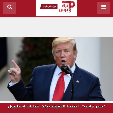
"خطر ترامب".. أجندتنا الحقيقية بعد انتخابات إسطنبول