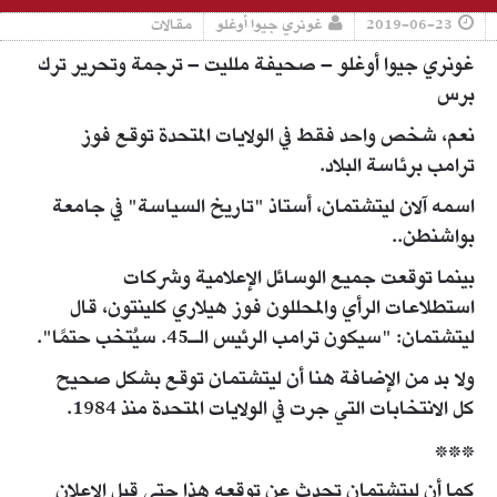
2019-06-23
غونري جيوا أوغلو
مقالات
غونري جيوا أوغلو – صحيفة ملليت – ترجمة وتحرير ترك
برس
نعم، شخص واحد فقط في الولايات المتحدة توقع فوز
ترامب برئاسة البلاد.
اسمه آلان ليتشتمان، أستاذ "تاريخ السياسة" في جامعة
بواشنطن..
بينما توقعت جميع الوسائل الإعلامية وشركات
استطلاعات الرأي والمحللون فوز هيلاري كلينتون، قال
ليتشتمان: "سيكون ترامب الرئيس الـ45. سيُتخب حتمًا".
ولا بد من الإضافة هنا أن ليتشتمان توقع بشكل صحيح
كل الانتخابات التي جرت في الولايات المتحدة منذ 1984.
***
كما أن ليتشتمان تحدث عن توقعه هذا حتى قبل الإعلان