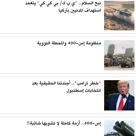
نبع السلام.. "ي ب ك/ بي كي كي" يتعمد
استهداف المدنيين بتركيا
منظومة إس-400 والمحطة النووية
"خطر ترامب".. أجندتنا الحقيقية بعد
انتخابات إسطنبول
إس-400.. أزمة كاملة لا تشوبها شائبة!!