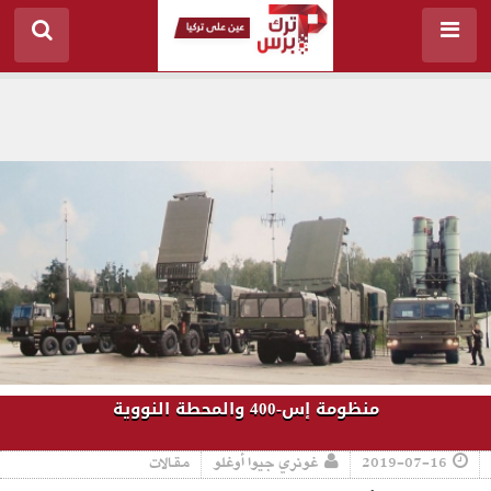
منظومة إس-400 والمحطة النووية
2019-07-16
غونري جيوا أوغلو
مقالات