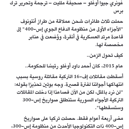
غونري جيوا أوغلو – صحيفة ملليت – ترجمة وتحرير ترك
برس
حملت ثلاث طائرات شحن عملاقة من طراز أنتونوف
"الأجزاء الأولى من منظومة الدفاع الجوي إس-400" إلى
قاعدة مرتد العسكرية في أنقرة، ووُضعت في عنابر
مخصصة لها.
كيف تحول الزمن..
عام 2015، كان أحمد داود أوغلو رئيسًا للحكومة..
أسقطت مقاتلات إف-16 التركية مقاتلة روسية بسبب
انتهاكها أجوائنا لفترة قصيرة. وجه بوتين تحذيرًا بقوله:
"لن نرد بالمثل، لكن من الآن فصاعدًا إذا دخلت المقاتلات
التركية الأجواء السورية ستنطلق صواريخ إس-300
وستسقطها".
مضى أربعة أعوام فقط. حصلت تركيا على صواريخ
إس-400 ذات التكنولوجيا الأحدث من منظومة إس-300،