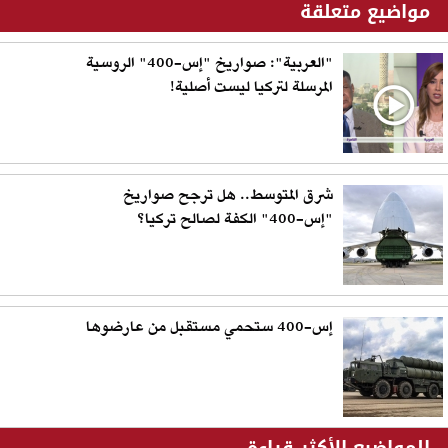
مواضيع متعلقة
"العربية": صواريخ "إس-400" الروسية
المرسلة لتركيا ليست أصلية!
شرق المتوسط.. هل ترجح صواريخ
"إس-400" الكفة لصالح تركيا؟
إس-400 ستحمي مستقبل من عارضوها
المواضيع الأكثر قراءة