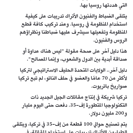
التي هددتها روسيا بها.
يتلقى الضباط والفنيون الأتراك تدريبات على كيفية
استخدام المنظومة في روسيا. وعند تركيب كافة قطع
المنظومة وتفعيلها سيشرف عليها ضباطنا ونظراؤهم
الروس والفنيون.
هذا دليل آخر على صحة مقولة "ليس هناك عداوة أو
صداقة أبدية بين الدول والشعوب، وإنما المصالح".
دليل آخر.. الولايات المتحدة الحليف الاستراتيجي لتركيا
لأكثر من 70 عامًا والعضو في حلف الناتو، لم تبع تركيا
صواريخ باتريوت.
تركيا شريكة في إنتاج مقاتلات الجيل الجديد ذات
التكنولوجيا المتطورة إف-35. دفعت حتى اليوم مليار
و200 مليون دولار.
يتم تصنيع حوالي 100 قطعة من إف-35 في تركيا، ويتلقى
الطيارون االأتراك تدريبات على استخدام المقاتلة، في