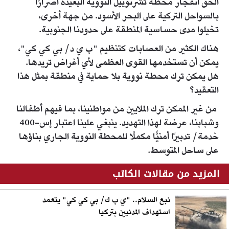
ألحق انفجار محطة تشرنوبيل النووية البعيدة أضرارًا
بالسواحل التركية على البحر الأسود. من جهة أخرى،
تخيلوا مدى حساسية المنطقة على حدودنا الجنوبية.
هناك الكثير من العصابات كتنظيم "ب ي د/ بي كي كي"،
يمكن أن تستخدمها القوى العظمى لأي أغراض تريدها.
هل يمكن ترك محطة نووية بلا حماية في منطقة بمثل هذا
التعقيد؟
من غير الممكن ترك الملايين من مواطنينا، بما فيهم أطفالنا
وشبابنا، عرضة لهذا التهديد. ينبغي علينا اعتبار إس-400
خدمة/ تدبيرًا أمنيًّا مكملًا للمحطة النووية الجاري بناؤها
على ساحل المتوسط.
المزيد من مقالات الكاتب
نبع السلام.. "ي ب ك/ بي كي كي" يتعمد
استهداف المدنيين بتركيا