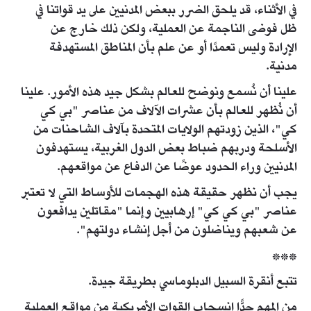
في الأثناء، قد يلحق الضرر ببعض المدنيين على يد قواتنا في
ظل فوضى الناجمة عن العملية، ولكن ذلك خارج عن
الإرادة وليس تعمدًا أو عن علم بأن المناطق المستهدفة
مدنية.
علينا أن نُسمع ونوضح للعالم بشكل جيد هذه الأمور. علينا
أن نُظهر للعالم بأن عشرات الآلاف من عناصر "بي كي
كي"، الذين زودتهم الولايات المتحدة بآلاف الشاحنات من
الأسلحة ودربهم ضباط بعض الدول الغربية، يستهدفون
المدنيين وراء الحدود عوضًا عن الدفاع عن مواقعهم.
يجب أن نظهر حقيقة هذه الهجمات للأوساط التي لا تعتبر
عناصر "بي كي كي" إرهابيين وإنما "مقاتلين يدافعون
عن شعبهم ويناضلون من أجل إنشاء دولتهم".
***
تتبع أنقرة السبيل الدبلوماسي بطريقة جيدة.
من المهم جدًّا انسحاب القوات الأمريكية من مواقع العملية