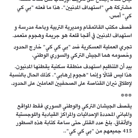
مشتركة هي "استهداف المدنيين". هذا ما فعله "بي كي
كي" أمس.
قصف مكتب القائمقام ومديرية التربية وباحة مدرسة و
استهداف المدنيين في أقجا قلعة هو جريمة وهجوم متعمد.
تجري العملية العسكرية ضد "بي كي كي" خارج الحدود
وخصومه هما الجيش التركي والسوري الوطني.
بيد أن التنظيم استهدف منطقة سكنية يقطنها المدنيون.
هذا ليس قتالًا وإنما "هجوم إرهابي". كذلك الحال بالنسبة
لإطلاق نيران القناصة على الصحفيين العاملين على الحدود.
***
يقصف الجيشان التركي والوطني السوري فقط المواقع
والمباني المحددة الإحداثيات والمراكز القيادية واللوجستية
والأنفاق. بلغ عدد القتلى حتى ساعة كتابة هذه السطور
415 جميعهم من "بي كي كي"..