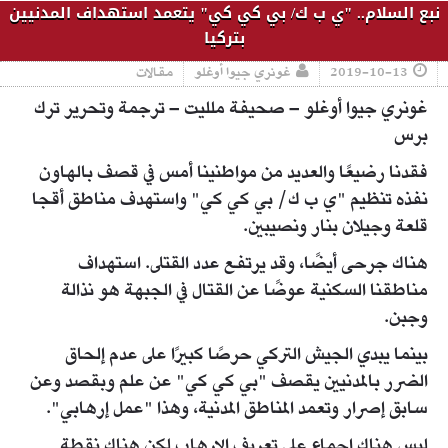
نبع السلام.. "ي ب ك/ بي كي كي" يتعمد استهداف المدنيين
بتركيا
2019-10-13
غونري جيوا أوغلو
مقالات
غونري جيوا أوغلو – صحيفة ملليت – ترجمة وتحرير ترك
برس
فقدنا رضيعًا والعديد من مواطنينا أمس في قصف بالهاون
نفذه تنظيم "ي ب ك/ بي كي كي" واستهدف مناطق أقجا
قلعة وجيلان بنار ونصيبين.
هناك جرحى أيضًا، وقد يرتفع عدد القتلى. استهداف
مناطقنا السكنية عوضًا عن القتال في الجبهة هو نذالة
وجبن.
بينما يبدي الجيش التركي حرصًا كبيرًا على عدم إلحاق
الضرر بالمدنيين يقصف "بي كي كي" عن علم وبقصد وعن
سابق إصرار وتعمد المناطق المدنية، وهذا "عمل إرهابي".
ليس هناك إجماع على تعريف الإرهاب لكن هناك نقطة