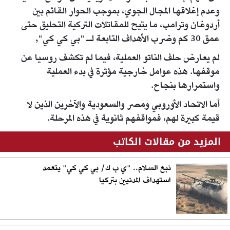
وعدم إغلاقها المجال الجوي، بموجب الحوار القائم بين
أردوغان وترامب، ما يتيح للمقاتلات التركية التحليق حتى
عمق 30 كم وضرب الأهداف التابعة لـ "بي كي كي",
لم يعارض حلف الناتو العملية، فيما لم تكشف روسيا عن
موقفها. هذه عوامل خارجية مؤثرة في بدء العملية
واستمرارها بنجاح.
أما الاتحاد الأوروبي ومصر والسعودية والآخرين الذين لا
قيمة كبيرة لهم، فمواقفهم ثانوية في هذه المرحلة.
المزيد من مقالات الكاتب
نبع السلام.. "ي ب ك/ بي كي كي" يتعمد
استهداف المدنيين بتركيا