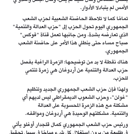
الأمس لم يتبادلا الأدوار.
تمامًا كما لا تلاحظ الحاضنة الشعبية لحزب الشعب
الجمهوري اليوم تحول الحزب إلى "حزب العدالة والتنمية"
الذي تعارضه بشدة. ومن جانبها تعمل قناة "فوكس"
صباح مساء حتى ينطلي هذا الأمر على حاضنة الشعب
الجمهوري.
هناك نقطة لا بد من توضيحها: الزمرة الراغبة بفصل
حزب العدالة والتنمية عن أردوغان هي زمرة تنتمي
للحزب.
ولهذا فإن حزب الشعب الجمهوري الجديد وتنظيم
"غولن"، وحزب الشعوب الديمقراطي ليس لديهم أي
مشكلة مع هذه الزمرة المحسوبة على العدالة
والتنمية. مشكلتهم الوحيدة هي أردوغان ومواقفه.
ورئيس حزب الشعب الجمهوري كمال قلجدار أوغلو يأتي
في طليعة من يرون استغلال كل شيء مباحًا في سبيل تحقيق