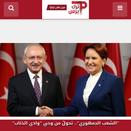
"الشعب الجمهوري".. تحولٌ من وحي "وادي الذئاب"