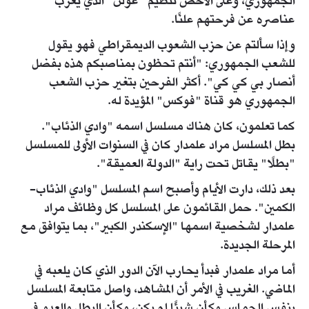
الجمهوري، وعلى الأخص تنظيم "غولن" الذي يعرب
عناصره عن فرحتهم علنًا.
وإذا سألتم عن حزب الشعوب الديمقراطي فهو يقول
للشعب الجمهوري: "أنتم تحظون بمناصبكم هذه بفضل
أنصار بي كي كي". أكثر الفرحين بتغير حزب الشعب
الجمهوري هو قناة "فوكس" المؤيدة له.
كما تعلمون، كان هناك مسلسل اسمه "وادي الذئاب".
بطل المسلسل مراد علمدار كان في السنوات الأولى للمسلسل
"بطلًا" يقاتل تحت راية "الدولة العميقة".
بعد ذلك، دارت الأيام وأصبح اسم المسلسل "وادي الذئاب-
الكمين". حمل القائمون على المسلسل كل وظائف مراد
علمدار لشخصية اسمها "الإسكندر الكبير"، بما يتوافق مع
المرحلة الجديدة.
أما مراد علمدار فبدأ يحارب الآن الدور الذي كان يلعبه في
الماضي. الغريب في الأمر أن المشاهد، واصل متابعة المسلسل
بنفس الحماس وكأن شيئًا لم يكن، وكأن البطل والعدو في