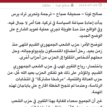
2019-07-09
صالح تونا
مقالات
صالح تونا – صحيفة صباح – ترجمة وتحرير ترك يرس
بدأت إعادة صياغة السياسة في تركيا، هذا أمر لا جدال فيه.
وفي الواقع منذ مدة طويلة تجري عملية تعويد الشارع على
الوضع الجديد.
لنوضح الأمر: حزب الشعب الجمهوري القديم انتهى منذ
زمن بعيد. رحل أعضاؤه المتمسكون بإيديولوجياته، وحل
محلهم أشخاص انتقلوا إلى الحزب من أحزاب أخرى.
باختصار، رياح التغيير تهب في حزب الشعب الجمهوري
القديم. والمؤشر على ذلك هو تفكير الحزب بعيد الله غُل، من
حزب العدالة والتنمية، "مرشحًا مشتركًا" في انتخابات
الرئاسة، وعندما لم تنجح الخطة اقترح علي باباجان لهذه
المهمة.
غير أن الجميع سعداء للغاية بهذا التغيير في حزب الشعب