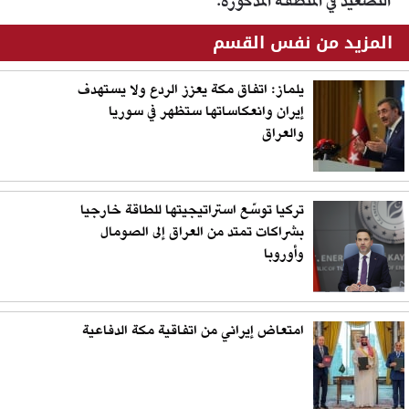
التصعيد في المنطقة المذكورة.
المزيد من نفس القسم
يلماز: اتفاق مكة يعزز الردع ولا يستهدف
إيران وانعكاساتها ستظهر في سوريا
والعراق
تركيا توسّع استراتيجيتها للطاقة خارجيا
بشراكات تمتد من العراق إلى الصومال
وأوروبا
امتعاض إيراني من اتفاقية مكة الدفاعية