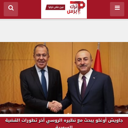
جاويش أوغلو يبحث مع نظيره الروسي آخر تطورات القضية
السورية