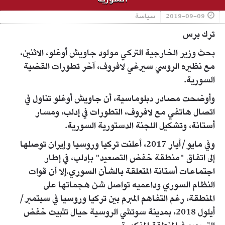
2019-09-09
سياسة
ترك برس
بحث وزير الخارجية التركي مولود جاويش أوغلو، الاثنين،
مع نظيره الروسي سيرغي لافروف، آخر تطورات القضية
السورية.
وأوضحت مصادر دبلوماسية، أن جاويش أوغلو تناول في
اتصال هاتفي مع لافروف، التطورات في إدلب، ومسار
أستانة، وتشكيل اللجنة الدستورية السورية.
وفي مايو/أيار 2017، أعلنت تركيا وروسيا وإيران توصلها
إلى اتفاق "منطقة خفض التصعيد" بإدلب، في إطار
اجتماعات أستانة المتعلقة بالشأن السوري.إلا أن قوات
النظام السوري وداعميه تواصل شن هجماتها على
المنطقة، رغم التفاهم المبرم بين تركيا وروسيا في سبتمبر/
أيلول 2018، بمدينة سوتشي الروسية حيال تثبيت خفض