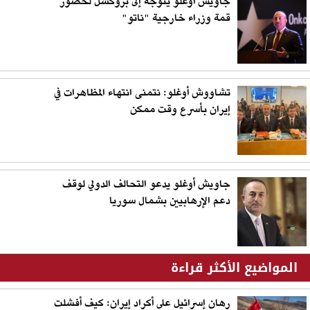
جاويش أوغلو يتوجه إلى بروكسل لحضور
قمة وزراء خارجية "ناتو"
تشاووش أوغلو: نتمنى انتهاء المظاهرات في
إيران بأسرع وقت ممكن
جاويش أوغلو يدعو التحالف الدولي لوقف
دعم الإرهابيين بشمال سوريا
المواضيع الأكثر قراءة
رهان إسرائيل على أكراد إيران: كيف أفشلت