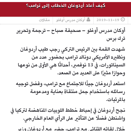
كيف أعاد أردوغان الخطاب إلى ترامب؟
2019-11-19
أوكان مدرس أوغلو
مقالات
أوكان مدرس أوغلو – صحيفة صباح – ترجمة وتحرير
ترك برس
شهدت القمة بين الرئيس التركي رجب طيب أردوغان
ونظيره الأمريكي دونالد ترامب بحضور عدد من
السيناتورات، في 13 نوفمبر، أحداثًا هي الأولى من نوعها
وحوارًا مثيرًا على العديد من الصعد.
استعد أردوغان جيدًّا للاجتماع مع ترامب، وفضل توجيه
رسائله باستخدام جمل منتقاة بعناية ومدعومة
بالمرئيات.
نجح أردوغان في إحباط خطط اللوبيات المناهضة لتركيا في
واشنطن فضلًا عن التأثير على الرأي العام الخارجي.
خلال لقائه الثنائي مع ترامب، حضر مع أردوغان وزير