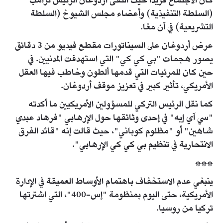
كان الاجتماع فريدًا حيث التقى أردوغان الرئيس ترامب
(السلطة التنفيذية) وأعضاء مجلس الشيوخ (السلطة
التشريعية) في آن معًا.
عرض أردوغان على السيناتورات مقطع فيديو من 3 دقائق
يصور هجمات "بي كي كي" التي استهدفت المدنيين. في
حين كان للمرئيات التي قدمها ألطون وخاطب فيها العقل
الأمريكي، تأثير كبير في تعزيز موقف أردوغان.
كما نقل الرئيس التركي للمسؤولين الأمريكيين ما أكدته
"سي آي إيه" في إحدى وثائقها حول الإرهابي "فرهاد عبدي
شاهين" أو "مظلوم كوباني"، حيث قالت إنه "قائد الفرق
الانتحارية في تنظيم بي كي كي الإرهابي".
***
ينبغي عدم الاستخفاف باهتمام الأوساط العميقة في الإدارة
الأمريكية، حتى اليوم بمنظومة "إس-400"، التي اشترتها
تركيا من روسيا.