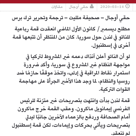
2020-03-14
حقي أوجال
مقالات
حقي أوجال – صحيفة ملليت – ترجمة وتحرير ترك برس
مطلع ديسمبر/ كانون الأول الماضي انعقدت قمة رباعية
للناتو في لندن حول سوريا. كان من المنتظر أن تتبعها قمة
أخرى في إسطنبول.
لو أن الناتو أعلن آنذاك دعمه غير المشروط لتركيا في
مواجهة النظام غير المشروع في سوريا، وأكد ضرورة
استمرار نقاط المراقبة في إدلب، واتخذ موقفًا حازمًا ضد
روسيا والنظام، لما وجد هذا الأخير الجرأة على مهاجمة
القوات التركية.
قمة لندن بدأت وانتهت بتصريحات غير متزنة للرئيس
الفرنسي إيمانويل ماكرون. وعقب القمة خرج ماكرون
أمام الصحافة وردفع بالزعماء الآخرين جانبًا ليدلي
بتصريحات ويأتي بحركات وإيماءات، لكن قمة إسطنبول
لم تنعقد.