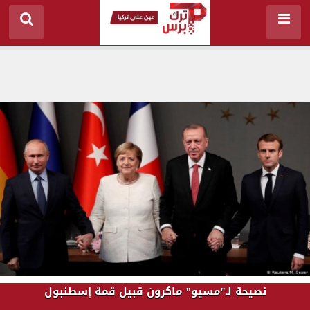
نصيحة لـ"مسيو" ماكرون قبيل قمة إسطنبول