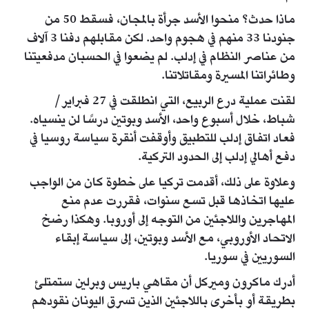
ماذا حدث؟ منحوا الأسد جرأة بالمجان، فسقط 50 من
جنودنا 33 منهم في هجوم واحد. لكن مقابلهم دفنا 3 آلاف
من عناصر النظام في إدلب. لم يضعوا في الحسبان مدفعيتنا
وطائراتنا المسيرة ومقاتلاتنا.
لقنت عملية درع الربيع، التي انطلقت في 27 فبراير/
شباط، خلال أسبوع واحد، الأسد وبوتين درسًا لن ينسياه.
فعاد اتفاق إدلب للتطبيق وأوقفت أنقرة سياسة روسيا في
دفع أهالي إدلب إلى الحدود التركية.
وعلاوة على ذلك، أقدمت تركيا على خطوة كان من الواجب
عليها اتخاذها قبل تسع سنوات، فقررت عدم منع
المهاجرين واللاجئين من التوجه إلى أوروبا. وهكذا رضخ
الاتحاد الأوروبي، مع الأسد وبوتين، إلى سياسة إبقاء
السوريين في سوريا.
أدرك ماكرون وميركل أن مقاهي باريس وبرلين ستمتلئ
بطريقة أو بأخرى باللاجئين الذين تسرق اليونان نقودهم