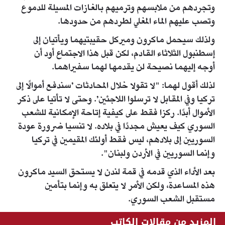
وتجردهم من ملابسهم وترميهم بالغازات المسيلة للدموع
وتصب عليهم الماء المغلي لطردهم من حدودها.
ولذلك سيحمل ماكرون وميركل حقيبتيهما ويأتيان إلى
إسطنبول الثلاثاء القادم، لكن قبل هذا الاجتماع أود أن
أوجه إليهما نصيحة لن يقدمها لهما سفيراهما.
لذلك أقول لهما: "لا تقولا خلال المحادثات ’سندفع أموالًا إلى
تركيا وفي المقابل لا ترسلوا اللاجئين’. وحتى لا تأتيا على ذكر
الأموال أبدًا. ركزا فقط على كيفية إتاحة الإمكانية للشعب
السوري كيف يعيش مجددًا في بلاده. لا تنسيا ضرورة عودة
السوريين إلى بلادهم، ليس فقط أولئك المقيمين في تركيا
وإنما السوريين في الأردن ولبنان".
بعد الأداء الذي قدمه في قمة لندن لا يستحق السيد ماكرون
هذه المساعدة، ولكن الأمر لا يتعلق به وإنما بتأمين
مستقبل الشعب السوري.
المزيد من مقالات الكاتب