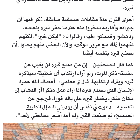
قبره.
أجرى ألتون عدة مقابلات صحفية سابقة، ذكر فيها أن
جيرانه وأقاربه سخروا منه عندما حفر قبره بنفسه،
ودهشوا وضحكوا عليه، وقالوا له: "ليكن خيرا"، لكنهم
تفهموا ذلك مع مرور الوقت، والآن البعض منهم يحاول أن
يصنع قبره بنفسه أيضًا.
كما قال للصحفيين: "إن من صنع قبره لن يغيب عن
مخيلته ذكر الموت، ولو أراد ارتكاب أي خطيئة سيذكره
قبره ويترك ارتكابها. قال لي معلمي: "أعطاك الله عمرا،
الإنسان الذي يصنع قبره إذا اراد عمل منكرا أو الذهاب إلى
مكان منكر، يخطر قبره على باله فورا، فيرجع عن
المعصية". دعوت في نفسي أن يهديني الله إلى الطريق
الصحيح، ثم صنعت القبر ولم أعد أشعر بحاجتي لأحد".
olmeden-once-yaptigi-mezarina-girdi-cha-
1975488-6-t.jpg