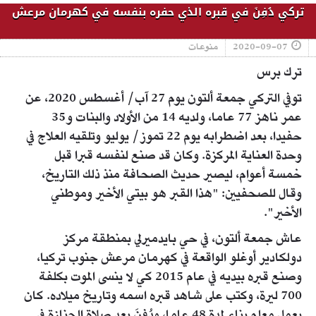
تركي دُفِنَ في قبره الذي حفره بنفسه في كهرمان مرعش
2020-09-07
منوعات
ترك برس
توفي التركي جمعة ألتون يوم 27 آب/ أغسطس 2020، عن
عمر ناهز 77 عاما، ولديه 14 من الأولاد والبنات و35
حفيدا، بعد اضطرابه يوم 22 تموز/ يوليو وتلقيه العلاج في
وحدة العناية المركزة. وكان قد صنع لنفسه قبرا قبل
خمسة أعوام، ليصير حديث الصحافة منذ ذلك التاريخ،
وقال للصحفيين: "هذا القبر هو بيتي الأخير وموطني
الأخير".
عاش جمعة ألتون، في حي بايدميرلي بمنطقة مركز
دولكادير أوغلو الواقعة في كهرمان مرعش جنوب تركيا،
وصنع قبره بيديه في عام 2015 كي لا ينسى الموت بكلفة
700 ليرة، وكتب على شاهد قبره اسمه وتاريخ ميلاده. كان
يعمل معلم بناء لمدة 48 عاما، ودُفِنَ بعد صلاة الجنازة في