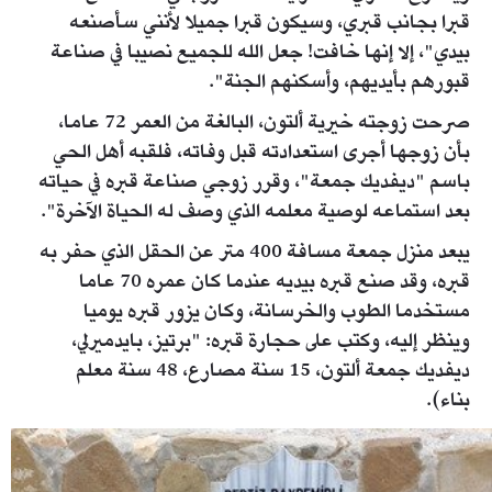
قبرا بجانب قبري، وسيكون قبرا جميلا لأنني سأصنعه
بيدي"، إلا إنها خافت! جعل الله للجميع نصيبا في صناعة
قبورهم بأيديهم، وأسكنهم الجنة".
صرحت زوجته خيرية ألتون، البالغة من العمر 72 عاما،
بأن زوجها أجرى استعدادته قبل وفاته، فلقبه أهل الحي
باسم "ديفديك جمعة"، وقرر زوجي صناعة قبره في حياته
بعد استماعه لوصية معلمه الذي وصف له الحياة الآخرة".
يبعد منزل جمعة مسافة 400 متر عن الحقل الذي حفر به
قبره، وقد صنع قبره بيديه عندما كان عمره 70 عاما
مستخدما الطوب والخرسانة، وكان يزور قبره يوميا
وينظر إليه، وكتب على حجارة قبره: "برتيز، بايدميرلي،
ديفديك جمعة ألتون، 15 سنة مصارع، 48 سنة معلم
بناء).
olmeden-once-yaptigi-mezarina-girdi-cha-
1975488-7-t.jpg