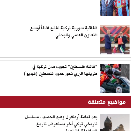
اتفاقية سورية تركية تفتح آفاقاً أوسع
للتعاون العلمي والبحثي
"قافلة فلسطين" تجوب مدن تركية في
طريقها البري نحو حدود فلسطين (فيديو)
مواضيع متعلقة
بعد قيامة أرطغرل وعبد الحميد.. مسلسل
تاريخي تركي آخر يستعرض تاريخ