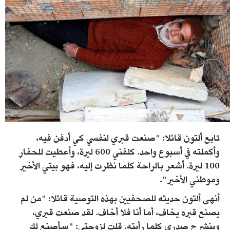
تابع ألتون قائلا: "صنعت قبري لنفسي كي أدفن فيه،
وأكملته في أسبوع واحد. كلفني 600 ليرة، وأعطيت للحفار
100 ليرة. أشعر بالراحة كلما نظرت إليه، فهو بيتي الأخير
وموطني الأخير".
أنهى ألتون حديثه للصحفيين بهذه التوصية قائلا: "من لم
يصنع قبره يخاف، أما أنا فلا أخاف. لقد صنعت قبري،
وينشرح صدري كلما رأيته. قلت لزوجتي: "سأصنع لك