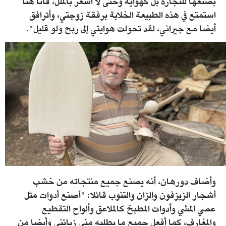
بصنعها للتجارة بل كهواية وحتى لا أشعر بالملل، فأنا هنا
استمتع في هذه الطبيعة الخلابة برفقة زوجتي، وأترافق
أيضا مع جيراني، لقد تحولت هوايتي إلى ربح ولو قليل".
1606222.jpg
وأضاف دورهان، أنه يصنع جميع منتجاته من خشب
أشجار الزيزفون والزان والتنوب قائلا: "أصنع أدوات مثل
عصي المشي وأدوات المطبخ كالملاعق وألواح التقطيع
والمغارف، كما أفعل جميع ما يطلبه مني زبائني وأيضا من