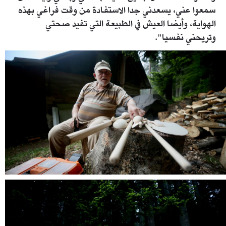
سمعوا عني، يسعدني جدا الاستفادة من وقت فراغي بهذه
الهواية، وأيضا العيش في الطبيعة التي تفيد صحتي
وتريحني نفسيا".
1606212.jpg
1606214.jpg