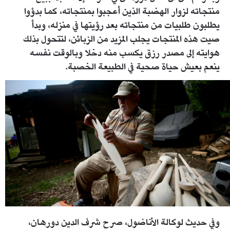
منتجاته لزوار الهضبة الذين أعجبوا بمنتجاته، كما بدؤوا
يطلبون طلبيات من منتجاته بعد رؤيتها في منزله، وبدأ
صيت هذه المنتجات يجلب المزيد من الزبائن، لتتحول بذلك
هوايته إلى مصدر رزق يكسب منه دخلا وبالوقت نفسه
ينعم بعيش حياة صحية في الطبيعة الخصبة.
1606210.jpg
وفي حديث لوكالة الأناضول، صرح شرف الدين دورهان،