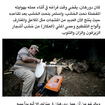
كان دورهان، يقضي وقت فراغه في أثناء عمله بهوايته
المفضلة نحت الخشب، واستمر بنحت الخشب بعد تقاعده
حيث ينتج الآن العديد من المنتجات مثل الملاعق والمغارف
وألواح التقطيع وعصي المشي (العكاز) من خشب أشجار
الزيزفون والزان والتنوب.
1606209.jpg
وبالرغم من أن عمل دورهان في منزله، إلا أنه بدأ ببيع