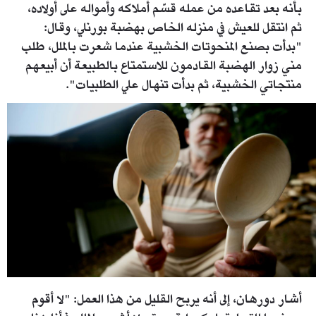
بأنه بعد تقاعده من عمله قسّم أملاكه وأمواله على أولاده،
ثم انتقل للعيش في منزله الخاص بهضبة بورنلي، وقال:
"بدأت بصنع المنحوتات الخشبية عندما شعرت بالملل، طلب
مني زوار الهضبة القادمون للاستمتاع بالطبيعة أن أبيعهم
منتجاتي الخشبية، ثم بدأت تنهال علي الطلبيات".
1606217.jpg
أشار دورهان، إلى أنه يربح القليل من هذا العمل: "لا أقوم