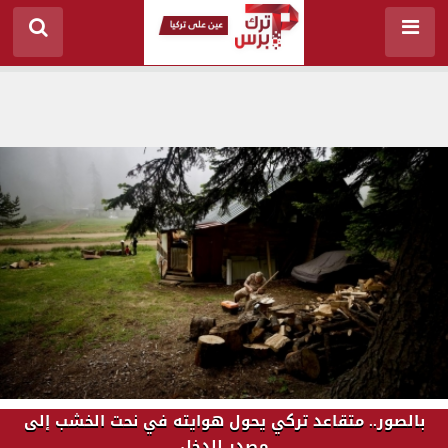
بالصور.. متقاعد تركي يحول هوايته في نحت الخشب إلى
مصدر للدخل