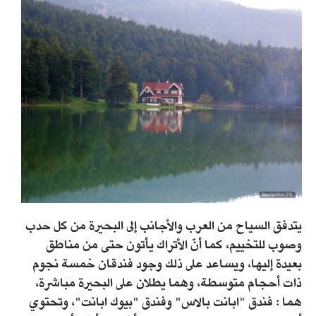
يتدفق السياح من العرب والأجانب إلى البحيرة من كل حدب
وصوب للتخييم، كما أنّ الأتراك يأتون حتى من مناطق
بعيدة إليها، ويساعد على ذلك وجود فندقان خمسة نجوم
ذات أحجام متوسطة، وهما يطلان على البحيرة مباشرة،
هما : فندق "ابانت بالاس" وفندق "بيوك ابانت"، وتحتوي