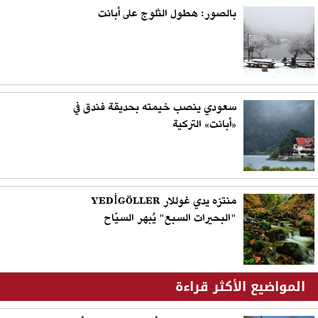
بالصور: هطول الثلوج على أبانت
سعودي ينصب خيمته بحديقة فندق في
«أبانت» التركية
منتزه يدي غوللار YEDİGÖLLER
"البحيرات السبع" يُبهر السيّاح
المواضيع الأكثر قراءة