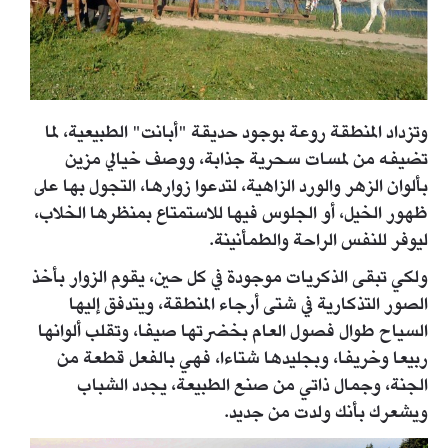
وتزداد المنطقة روعة بوجود حديقة "أبانت" الطبيعية، لما
تضيفه من لمسات سحرية جذابة، ووصف خيالي مزين
بألوان الزهر والورد الزاهية، لتدعوا زوارها، التجول بها على
ظهور الخيل، أو الجلوس فيها للاستمتاع بمنظرها الخلاب،
ليوفر للنفس الراحة والطمأنينة.
ولكي تبقى الذكريات موجودة في كل حين، يقوم الزوار بأخذ
الصور التذكارية في شتى أرجاء المنطقة، ويتدفق إليها
السياح طوال فصول العام بخضرتها صيفا، وتقلب ألوانها
ربيعا وخريفا، وبجليدها شتاءا، فهي بالفعل قطعة من
الجنة، وجمال ذاتي من صنع الطبيعة، يجدد الشباب
ويشعرك بأنك ولدت من جديد.