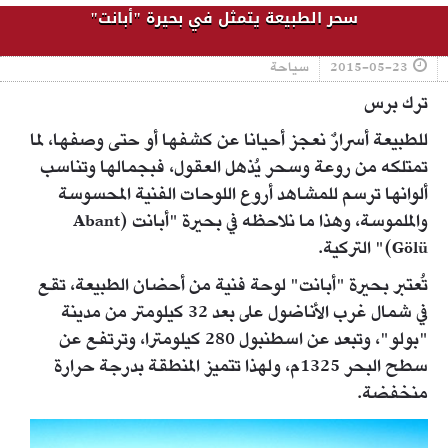
سحر الطبيعة يتمثل في بحيرة "أبانت"
2015-05-23
سياحة
ترك برس
للطبيعة أسرارٌ نعجز أحيانا عن كشفها أو حتى وصفها، لما
تمتلكه من روعة وسحر يُذهل العقول، فبجمالها وتناسب
ألوانها ترسم للمشاهد أروع اللوحات الفنية المحسوسة
والملموسة، وهذا ما نلاحظه في بحيرة "أبانت (Abant
Gölü)" التركية.
تُعتبر بحيرة "أبانت" لوحة فنية من أحضان الطبيعة، تقع
في شمال غرب الأناضول على بعد 32 كيلومتر من مدينة
"بولو"، وتبعد عن اسطنبول 280 كيلومترا، وترتفع عن
سطح البحر 1325م، ولهذا تتميز المنطقة بدرجة حرارة
منخفضة.