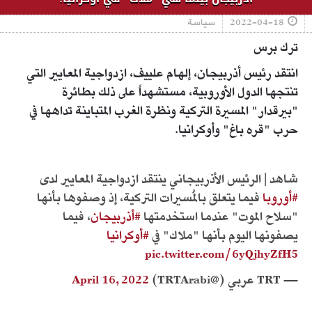
2022-04-18
سياسة
ترك برس
انتقد رئيس أذربيجان، إلهام علييف، ازدواجية المعايير التي
تنتجها الدول الأوروبية، مستشهداً على ذلك بطائرة
"بيرقدار" المسيرة التركية ونظرة الغرب المتباينة تداهها في
حرب "قره باغ" وأوكرانيا.
شاهد | الرئيس الأذربيجاني ينتقد ازدواجية المعايير لدى
#أوروبا
فيما يتعلق بالمُسيرات التركية، إذ وصفوها بأنها
"سلاح الموت" عندما استخدمتها
#أذربيجان
، فيما
يصفونها اليوم بأنها "ملاك" في
#أوكرانيا
pic.twitter.com/6yQjhyZfH5
— TRT عربي (@TRTArabi)
April 16, 2022