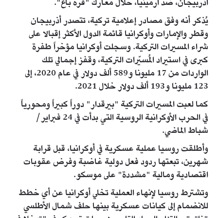
أذربيجان، ضد أرمينيا، خلال معارك "قره باغ".
يُذكر أنه وفق مصادر إعلامية تركية، تتصدر أذربيجان
وقطر والإمارات وأوكرانيا قائمة الدول الأكثر إقبالا على
شراء المسيرات التركية. وسجلت أوكرانيا مؤخراً طفرة
كبرى في استيراد المُسيّرات التركية، وقفز إجمالي تلك
الواردات من 17 مليونا و589 ألف دولار في عام 2020، إلى
123 مليونا و193 ألف دولار خلال 2021.
كما لعبت المسيرات التركية "بيرقدار" دوراً كبيراً ومحورياً
في الحرب الأوكرانية الروسية التي بدأت في 24 فبراير/
شباط الماضي.
وأطلقت روسيا عملية عسكرية في أوكرانيا، قبل قرابة
شهرين، تبعتها ردود فعل دولية غاضبة وفرض عقوبات
اقتصادية ومالية "مشددة" على موسكو.
وتشترط روسيا لإنهاء العملية تخلي أوكرانيا عن أي خطط
للانضمام إلى كيانات عسكرية بينها حلف شمال الأطلسي