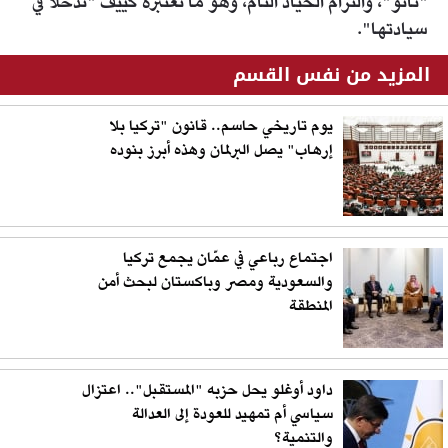
"ناتو"، والتزام الحياد التام، وهو ما تعتبره كييف "تدخلا في
سيادتها".​​​​​​
المزيد من نفس القسم
يوم تاريخي حاسم.. قانون "تركيا بلا
إرهاب" يصل البرلمان وهذه أبرز بنوده
اجتماع رباعي في عمّان يجمع تركيا
والسعودية ومصر وباكستان لبحث أمن
المنطقة
داود أوغلو يحل حزبه "المستقبل".. اعتزال
سياسي أم تمهيد للعودة إلى العدالة
والتنمية؟