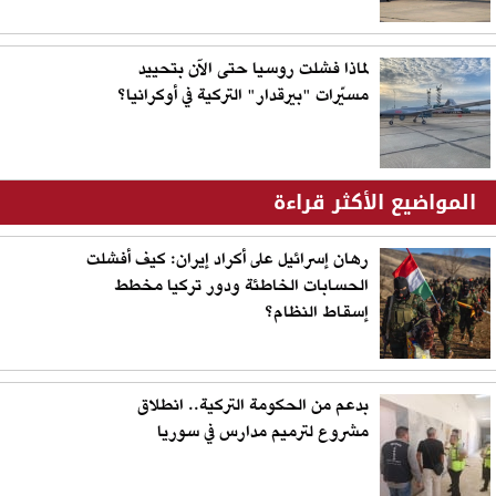
لماذا فشلت روسيا حتى الآن بتحييد
مسيّرات "بيرقدار" التركية في أوكرانيا؟
المواضيع الأكثر قراءة
رهان إسرائيل على أكراد إيران: كيف أفشلت
الحسابات الخاطئة ودور تركيا مخطط
إسقاط النظام؟
بدعم من الحكومة التركية.. انطلاق
مشروع لترميم مدارس في سوريا