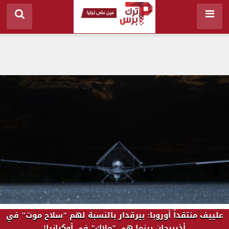
علييف منتقداً أوروبا: بيرقدار بالنسبة لهم "سلاح موت" في
أذربيجان بينما هي "ملاك" في أوكرانيا!