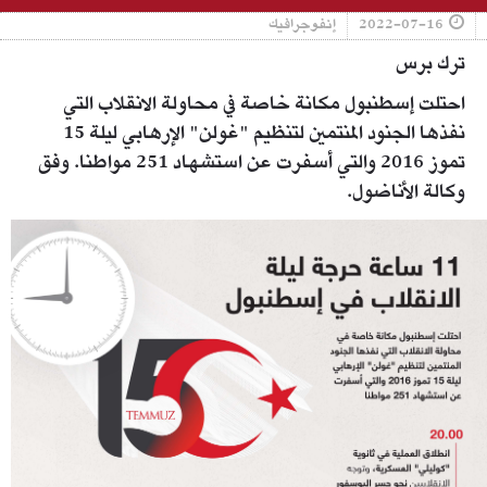
2022-07-16
إنفوجرافيك
ترك برس
احتلت إسطنبول مكانة خاصة في محاولة الانقلاب التي
نفذها الجنود المنتمين لتنظيم "غولن" الإرهابي ليلة 15
تموز 2016 والتي أسفرت عن استشهاد 251 مواطنا. وفق
وكالة الأناضول.
6f33383e9ae4a7d9e38d9c56de429caa.jpeg