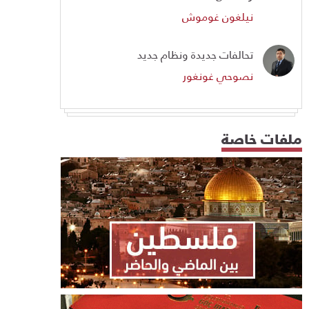
نيلغون غوموش
تحالفات جديدة ونظام جديد
نصوحي غونغور
ملفات خاصة