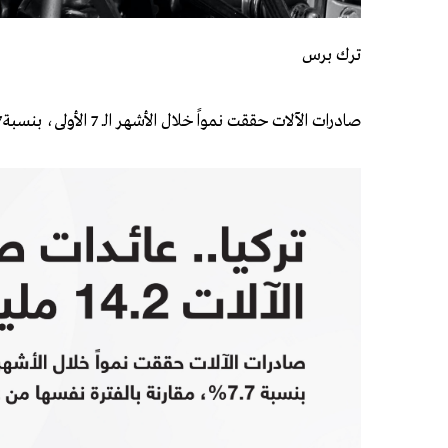
ترك برس
صادرات الآلات حققت نمواً خلال الأشهر الـ 7 الأولى، بنسبة 7.7%، مقارنة بالفترة نفسها من عام 2021. وفق وكالة الأناضول.
9de8a5ae88ba55209693502f14212737.jpeg