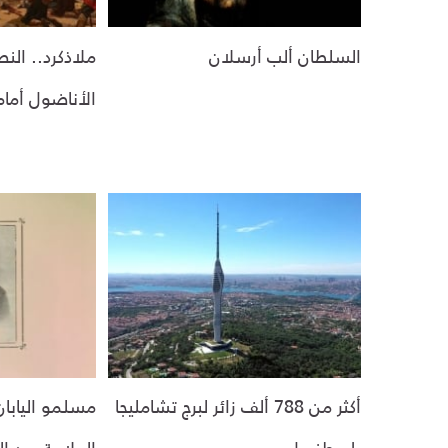
السلطان ألب أرسلان
ملاذكرد.. الن
الأناضول أمام
أكثر من 788 ألف زائر لبرج تشامليجا
مسلمو اليابان
بإسطنبول
العلامة عبد ا