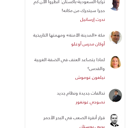
تركيا-السعودية-باكستان: انظروا الآن كم
حجرا سيتحرك من مكانه!
ندرت إرسانيل
مكة «المدينة الآمنة» ومهمتها التاريخية
أوكان مدرس أوغلو
لماذا يتصاعد العنف في الضفة الغربية
والقدس؟
نيلغون غوموش
تحالفات جديدة ونظام جديد
نصوحي غونغور
قرار أنقرة الصعب في البحر الأحمر
يحيى بوستان