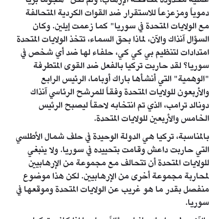
عملية محدودةً لمكافحة الإرهاب، ولم تكن "هجوماً برياً
دموياً ومزعزعاً للاستقرار ضد القوات الكردية المتحالفة
مع الولايات المتحدة في سوريا" كما زعمت إيلين. وكان
السؤال آنذاك والآن، لماذا بحق السماء، تتخذ الولايات المتحدة
امتدادات لتنظيم بي كي كي، حلفاء لها ضد أي شخص في
سوريا؟ لقد حاربت تركيا بالفعل ضد القوى المتطرفة
"الوهمية" التي أنشأها باراك أوباما، الرئيس الرابع
والأربعون للولايات المتحدة وفقاً للمرشح الرئاسي آنذاك
دونالد ترامب، الذي تم انتخابه لاحقاً ليصبح الرئيس
الخامس والأربعين للولايات المتحدة.
بالمناسبة، تركيا هي الدولة الوحيدة في حلف شمال الأطلسي
التي حاربت داعش وقامت بتحييده في سوريا. ولا ينبغي
للولايات المتحدة أن تتحالف مع مجموعة من الإرهابيين
لمحاربة مجموعة أخرى من الإرهابيين. لكن هذا موضوع
منفصل بقدر ما هو غريب عن الولايات المتحدة وموقعها في
سوريا.