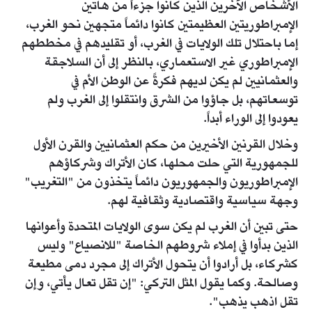
الأشخاص الآخرين الذين كانوا جزءاً من هاتين
الإمبراطوريتين العظيمتين كانوا دائماً متجهين نحو الغرب،
إما باحتلال تلك الولايات في الغرب، أو تقليدهم في مخططهم
الإمبراطوري غير الاستعماري، بالنظر إلى أن السلاجقة
والعثمانيين لم يكن لديهم فكرةً عن الوطن الأم في
توسعاتهم، بل جاؤوا من الشرق وانتقلوا إلى الغرب ولم
يعودوا إلى الوراء أبداً.
وخلال القرنين الأخيرين من حكم العثمانيين والقرن الأول
للجمهورية التي حلت محلها، كان الأتراك وشركاؤهم
الإمبراطوريون والجمهوريون دائماً يتخذون من "التغريب"
وجهة سياسية واقتصادية وثقافية لهم.
حتى تبين أن الغرب لم يكن سوى الولايات المتحدة وأعوانها
الذين بدأوا في إملاء شروطهم الخاصة "للانصياع" وليس
كشركاء، بل أرادوا أن يتحول الأتراك إلى مجرد دمى مطيعة
وصالحة. وكما يقول المثل التركي: "إن تقل تعال يأتي، وإن
تقل اذهب يذهب".