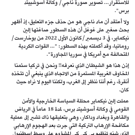
للاستقرار… تصوير صورة ناجي/ وكالة أسوشييتد
برس".
ولا أعتقد أن ماد ناجي هو من حذف جزء التعليق، إذ أظهر
بحث صغير على غوغل أن هذه السطور صاغتها إلين
نيكماير، في 3 ديسمبر/كانون الأول 2022 من بوخارست/
رومانيا، وقد أكملته بهذه السطور: "... القوات الكردية
المتحالفة مع أمريكا في سوريا المجاورة".
إذن هذا هو الشيطان الذي نعرفه!! ونحن في تركيا سئمنا
المخاوف الغربية المستمرة من الاتجاه الذي ينبغي أن تتخذه
أنقرة، رغم أننا ننظر إلى الغرب، ولكننا اليوم لا نراه حيث
كان.
عملت إلين نيكماير محللة السياسة الخارجية والأمن
القومي في وكالة أسوشيتد برس، لمدة 18 عاماً في الرياض
والقاهرة وبغداد وداكار، وهي بتعليقها ذاك تشير إلى عملية
مكافحة الإرهاب التركية التي جرت بعد الهجوم الإرهابي
الذي شنه تنظيم بي كي كي المشؤوم على وسط إسطنبول