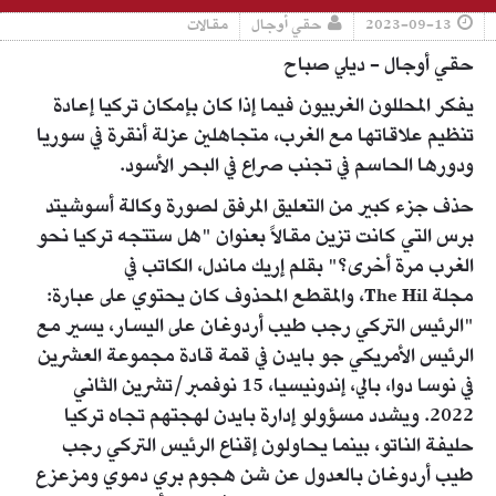
2023-09-13
حقي أوجال
مقالات
حقي أوجال - ديلي صباح
يفكر المحللون الغربيون فيما إذا كان بإمكان تركيا إعادة
تنظيم علاقاتها مع الغرب، متجاهلين عزلة أنقرة في سوريا
ودورها الحاسم في تجنب صراع في البحر الأسود.
حذف جزء كبير من التعليق المرفق لصورة وكالة أسوشيتد
برس التي كانت تزين مقالاً بعنوان "هل ستتجه تركيا نحو
الغرب مرة أخرى؟" بقلم إريك ماندل، الكاتب في
مجلة The Hil، والمقطع المحذوف كان يحتوي على عبارة:
"الرئيس التركي رجب طيب أردوغان على اليسار، يسير مع
الرئيس الأمريكي جو بايدن في قمة قادة مجموعة العشرين
في نوسا دوا، بالي، إندونيسيا، 15 نوفمبر/تشرين الثاني
2022. ويشدد مسؤولو إدارة بايدن لهجتهم تجاه تركيا
حليفة الناتو، بينما يحاولون إقناع الرئيس التركي رجب
طيب أردوغان بالعدول عن شن هجوم بري دموي ومزعزع