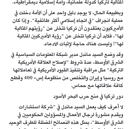
المثالية لتركيا كدولة علمانية، وأمة إسلامية ديمقراطية».
وبطبيعة الحال، لا يوجد دليل واحد على أن الأمة دخلت في
عملية انجراف "في اتجاه إسلامي أكثر طائفية". وإذا كان
الأميركيون يعتقدون أن تركيا تتخلى عن "رؤيتهم المثالية
لها"، فلابد أن تركيا تتخلى عن "رؤية الأميركيين المثالية
لها"! وليست هناك حاجة لإثبات الادعاء.
وقد وضع السيد ماندل مدير شبكة المعلومات السياسية في
الشرق الأوسط، عدة شروط "لإصلاح العلاقة الأمريكية
التركية" مثل مراقبة وتنفيذ القيود الأمريكية في تعاملاتها
مع روسيا وإيران والتخلص من منظومة إس- 400 وقطع
كافة علاقاتها مع حماس.
دور تركيا في منع حرب البحر الأسود
لا أعرف كيف يعمل السيد ماندل في "شركة استشارات
ويقدم مشورة لرجال الأعمال والمسؤولين الحكوميين في
الشرق الأوسط"، بمثل هذه النصائح المضللة للطرف الوحيد