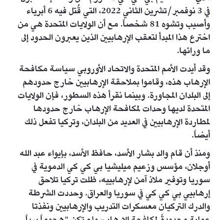
في 3 نوفمبر/تشرين الثاني 2022، التي قُتل فيه 6 أبرياء
وأصيب وتشوه 81 شخصاً. مع أن الولايات المتحدة هي من
اخترع هذا المبدأ لتعقب الإرهابيين الذين يعبرون الحدود إلى
ما ورائها.
وقد أيدت الأمم المتحدة والاتحاد الأوروبي سياسة مكافحة
الإرهاب هذه، وقاموا بملاحقة الإرهابيين خارج حدودهم
إلى البلدان المجاورة. وبينما نقرأ هذه السطور، فإن الولايات
المتحدة لديها وحدات لمكافحة الإرهاب خارج حدودها
لمطاردة الإرهابيين في العديد من البلدان، وتركيا تفعل ذلك
أيضاً.
ومنذ أن قام والد بشار الأسد، حافظ الأسد، بإيواء عبد الله
أوجلان، مؤسس وزعيم ميليشيا بي كي كي الدموية في
سوريا وتوفير ملاذ آمن لإرهابييه، ظلت تركيا تلاحق
إرهابيي بي كي كي في سوريا والعراق. وحددت الشرطة
والدرك التركيان معسكرات التدريب والإرهابيين ونفذتا