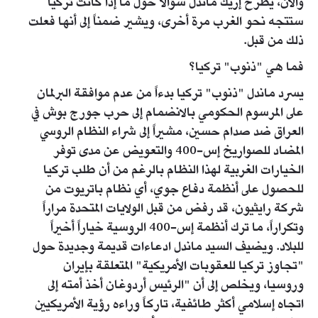
والآن، يطرح إريك ماندل سؤالاً حول ما إذا كانت تركيا
ستتجه نحو الغرب مرة أخرى، ويشير ضمناً إلى أنها فعلت
ذلك من قبل.
فما هي "ذنوب" تركيا؟
يسرد ماندل "ذنوب" تركيا بدءاً من عدم موافقة البرلمان
على المرسوم الحكومي بالانضمام إلى حرب جورج بوش في
العراق ضد صدام حسين، مشيراً إلى شراء النظام الروسي
المضاد للصواريخ إس-400 والتعويض عن مدى توفر
الخيارات الغربية لهذا النظام بالرغم من أن طلب تركيا
للحصول على أنظمة دفاع جوي، أي نظام باتريوت من
شركة رايثيون، قد رفض من قبل الولايات المتحدة مراراً
وتكراراً، ما ترك أنظمة إس-400 الروسية خياراً أخيراً
للبلاد. ويضيف السيد ماندل ادعاءات قديمة وجديدة حول
"تجاوز تركيا للعقوبات الأمريكية" المتعلقة بإيران
وروسيا، ويخلص إلى أن "الرئيس أردوغان أخذ أمته إلى
اتجاه إسلامي أكثر طائفية، تاركاً وراءه رؤية الأمريكيين