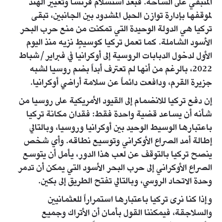
المتبقي على الساحة. فبعد استسلام فرنسا وتغيير الهند
لموقفها بإدارة توازن الحبل المشدود بين الجانبين، تبقى
تركيا هي الدولة الوحيدة التي تمكنت من منع حرب البحر
الأسود الشاملة. كما تعمل تركيا كوسيطٍ نزيه منذ اليوم
الأول لدخول الدبابات الروسية إلى أوكرانيا في فبراير/شباط
2022، بالرغم من أنها لم تعترف أبداً بضم روسيا لشبه
جزيرة القرم، ودافعت دائماً عن سلامة أراضي أوكرانيا.
إن دفع تركيا للانضمام إلى القيود الأمريكية على روسيا من
شأنه أن يساعد قضية واحدة فقط: فقدان مكانة تركيا
باعتبارها الوسيط الوحيد بين أوكرانيا وروسيا، وبالتالي
إطالة أمد الصراع الأوكراني وتوسيع نطاقه. وأي شخص
ينصح تركيا بالتوقف عن لعب هذا الدور، يأمل أن يتوسع
الصراع الأوكراني إلى حرب البحر الأسود التي يمكن أن تدمر
وحدة الاتحاد الروسي، وبالتالي تفتح الطريق إلى بكين.
وإذا كنا نرى تركيا باعتبارها استمراراً للعثمانيين
والسلاجقة، فيمكننا القول بأمان أن الأتراك وجميع