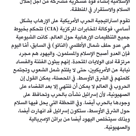
الإسلامية إنشاء قوة عسكرية مشتركة من أجل إحلال
السلام والاستقرار في المنطقة.
تقوم استراتيجية الحرب الأمريكية على الإرهاب بشكل
أساسي، فوكالة المخابرات المركزية (CIA) تتحكم بخيوط
جميع التنظيمات الإرهابية حول العالم. كانت الشيوعية
هي عدو حلف شمال الأطلسي (الناتو) في السابق، أمّا اليوم
فإن العدو أصبح الإسلام والمسلمون. واليهود هم مجرد
مرتزقة لدى الولايات المتحدة. إنهم يبثون الفتنة والفساد
نيابة عن الأمريكيين، حتى لا يلتئم شمل الشعوب وتجتمع
كلمتهم في الشرق الأوسط. في المحصلة، يمكن القول إن
الحروب في العالم لا يمكن أن تنتهي إلا بعد القضاء على
الصهيونية، لأن إسرائيل نشأت بالحرب وتحافظ على
وجودها بالحرب أيضا. وفي اللحظة التي يحل فيها السلام
حول الشرق الأوسط، ستكون إسرائيل قد انهارت أيضا،
وبذلك سيتخلص اليهود أيضا من براثن الإمبريالية
والصهيونية.