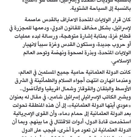
بالنسبة للولايات المتحدة وإسرائيل، مثلما هو «الثلج»
بالنسبة إلى السياحة الشتوية.
كان قرار الولايات المتحدة الاعتراف بالقدس عاصمة
لإسرائيل، بشكل مخالف للقانون الدولي، ودعمها للمجزرة في
قطاع غزة، بمثابة إشارة متوهجة، ورسالة لبدء عمليات
أو حروب جديدة، وستكون القدس وغزة سبباً لانهيار
الولايات المتحدة، وبذرة لصحوة ونهضة وتوحد العالم
الإسلامي.
كانت الدولة العثمانية حامية جميع المسلمين في العالم،
وعندما انهارت انتهت أجواء السلام والطمأنينة في الشرق
الأوسط والبلقان والقوقاز وشمال افريقيا والأناضول..
ويشير الكاتب الإسرائيلي إسرائيل شامير، في مقال له بعنوان
«عودي أيتها الدولة العثمانية»، إلى أن هذه المنطقة تحولت
بعد الدولة العثمانية إلى حمام دماء، وأن القوى الإمبريالية
استخدمت قادة الدول، أدوات للاقتتال في ما بينهم. وبما أن
الدولة العثمانية لن تعود مرة أخرى، فيجب على الدول