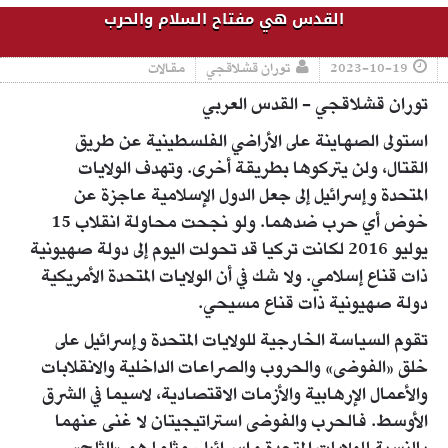
القدس هي مفتاح السلام والحرب
2023-10-19
توران قشلاقجي
مقالات
توران قشلاقجي - القدس العربي
استولى الصهاينة على الأراضي الفلسطينية عن طريق
القتال، ولن يتركوها بطريقة أخرى. وتهدف الولايات
المتحدة وإسرائيل إلى جعل الدول الإسلامية عاجزة عن
خوض أي حرب ضدهما. ولو نجحت محاولة انقلاب 15
يوليو 2016 لكانت تركيا قد تحولت اليوم إلى دولة صهيونية
ذات قناع إسلامي. ولا شك في أن الولايات المتحدة الأمريكية
دولة صهيونية ذات قناع مسيحي.
تقوم السياسة الخارجية للولايات المتحدة وإسرائيل على
خلق «الفوضى» والحروب والصراعات الداخلية والانقلابات
والأعمال الإرهابية والأزمات الاقتصادية، لاسيما في الشرق
الأوسط. فالحرب والفوضى استراتيجيتان لا غنى عنهما