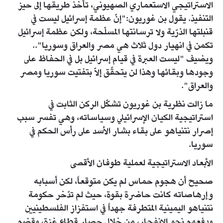
الاستراتيجي الاستعماري الصهيوني، تأخذ طريقها إلى حيز
التنفيذ. يقول بن غوريون:"إنّ عظمة إسرائيل ليست في
قنبلتها الذرّية ولا ترسانتها المسلّحة، ولكن عظمة إسرائيل
تكمن في انهيار دول ثلاث هي مصر والعراق وسوريا"..
ويضيف "ليست العبرة في قيام إسرائيل بل في الحفاظ على
وجودها وبقائها وهذا لن يتحقّق إلاّ بتفتيت سوريا ومصر
والعراق".
ما زالت نظرية بن غوريون تشكّل الركن الثابت في
استراتيجية الكيان الإسرائيلي وسياساته، وهي تفسر سبب
إصرار نتنياهو على بقاء بشار الأسد على رأس الحكم في
سوريا.
الأبعاد الاستراتيجية لعملية طوفان الأقصى
صحيح أن هجوم حماس لم يكن متوقعاً، لكن أسبابه
وإرهاصاته كانت حاضرة بقوة، حيث لم تدّخر حكومة
نتنياهو اليمينية المتطرفة جهداً في استفزاز الفلسطينيين
ودفعهم نحو الانفجار، من خلال حصار قطاع غزة، وقضم