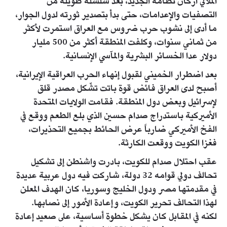
الملالي أركان نظامه الجديد، بعد سلسلة طويلة من
التصفيات والإعدامات، حتى بدأ بتصدير ثورته لدول الجوار،
ما أدى إلى نشوب حرب ضروس مع العراق استمرت لأكثر
من ثماني سنوات، وكلفت المنطقة أكثر من 500 مليار
دولار عدا الخسائر البشرية والمآسي الإنسانية.
بعد اضطرار الخميني لقبول إنهاء الحرب العراقية الإيرانية،
أصبح لدى العراق فائض قوة باتت تشّكل مصدر قلق
لإسرائيل وبعض دول المنطقة. فقامت الولايات المتحدة
الأميركية باستدراج صدام حسين الذي بلع الطعم ووقع في
الفخ الأميركي ضارباً عرض الحائط بجميع التحذيرات،
فغزا الكويت ووقعت الكارثة.
عقب احتلال صدام للكويت، بادرت واشنطن إلى تشكيل
تحالف دولي قوامه 32 دولة، شاركت فيه دول عربية عديدة
في مقدمتها مصر ودول الخليج وسوريا، كان الهدف المعلن
لهذا التحالف تحرير الكويت، وإعادة الأمور إلى نصابها.
لكنه في المقابل كان يشكل خطوة أساسية، على صعيد إعادة