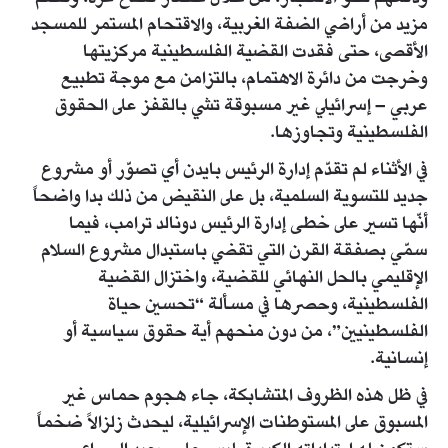
مزيد من أراضي الضفة الغربية، والاقتحام المستمر للمسجد
الأقصى، حتى فقدت القضية الفلسطينية مركزيتها
وخرجت من دائرة الاهتمام، بالتزامن مع موجة تطبيع
عربي – إسرائيلي غير مسبوقة تشي بالقفز على الحقوق
الفلسطينية وتجاوزها.
في الأثناء لم تقدّم إدارة الرئيس بايدن أي تصوّر أو مشروع
جديد للتسوية السلمية، بل على النقيض من ذلك بدا واضحاً
أنّها تسير على خطى إدارة الرئيس دونالد ترامب، فيما
سمّي بصفقة القرن التي تقضي باستبدال مشروع السلام
الإقليمي بالحل النهائي للقضية، واختزال القضية
الفلسطينية، وحصرها في مسألة “تحسين حياة
الفلسطينيين”، من دون منحهم أية حقوق سياسية أو
إنسانية.
في ظل هذه الظروف المتشابكة، جاء هجوم حماس غير
المسبوق على المستوطنات الإسرائيلية، ليحدث زلزالاً ضخماً