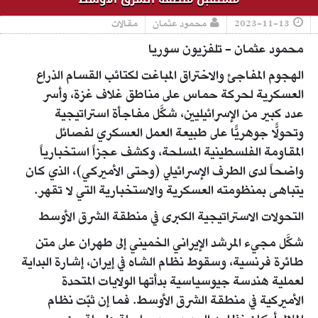
2023-11-13
محمود عثمان
مقالات
محمود عثمان - تلفزيون سوريا
الهجوم المفاجئ والاختراق المباغت لكتائب القسام الذراع
العسكرية لحركة حماس على مناطق غلاف غزة، وأسر
عدد كبير من الإسرائيليين، شكَّل مفاجأة استراتيجية
وتحولًّا جوهريًّا على طبيعة العمل العسكري لفصائل
المقاومة الفلسطينية المسلحة، وكشف عجزاً استخبارياً
واضحاً لدى الطرف الإسرائيلي (وحتى الأميركي)، الذي كان
يتباهى بمنظومته العسكرية والاستخبارية التي لا تقهر.
التحولات الاستراتيجية الكبرى في منطقة الشرق الأوسط
شكَّل مجيء المرشد الإيراني الخميني إلى طهران على متن
طائرة فرنسية، وسقوط نظام الشاه في إيران، إشارة البداية
لعملية هندسة جيوسياسية بدأتها الولايات المتحدة
الأميركية في منطقة الشرق الأوسط. فما إن ثبّت نظام