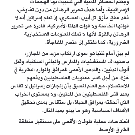
وعِظَم الخسائر المدنية التي تسببت بها الهجمات
الإسرائيلية. وأما هدف تحرير الرهائن من دون تفاوض،
فقد عمّق مأزق تل أبيب العسكري، إذ تعلم إسرائيل أنه لا
قواتها الخاصة ولا قوات الدلتا الأميركية، قادرة على تحرير
الرهائن بالقوة، لأنها لا تملك المعلومات الاستخبارية
الضرورية، كما تفتقر إلى عنصر المفاجأة.
لم يبق أمام نتنياهو سوى ارتكاب مزيد من المجازر،
باستهداف المستشفيات والمدارس والمباني السكنية، وقتل
ألوف المدنيين، والتدمير الأعمى للمرافق والموارد البشرية في
غزة، من أجل كسر معنويات الفلسطينيين ودفعهم
للاستسلام، مع العلم المسبق بأن إنجازات إسرائيل لا تقاس
بعدد قتلى الفلسطينيين من المدنيين، ولا بمستوى الخراب
الذي ألحقته بمرافق الحياة، بل ستقاس بمدى تحقيق
الأهداف السياسية وهو ما يبدو بعيد المنال.
انعكاسات عملية طوفان الأقصى على مستقبل منطقة
الشرق الأوسط