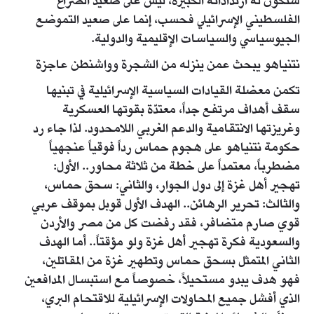
ستكون له ارتداداته الكبيرة، ليس على صعيد الصراع
الفلسطيني الإسرائيلي فحسب، إنما على صعيد التموضع
الجيوسياسي والسياسات الإقليمية والدولية.
نتنياهو يبحث عمن ينزله من الشجرة وواشنطن عاجزة
تكمن معضلة القيادات السياسية الإسرائيلية في تبنيها
سقف أهداف مرتفع جداً، معتدّة بقوتها العسكرية
وغريزتها الانتقامية والدعم الغربي اللامحدود. لذا جاء رد
حكومة نتنياهو على هجوم حماس رداً فوقياً عنجهياً
مضطرباً، معتمداً على خطة من ثلاثة محاور.. الأول:
تهجير أهل غزة إلى دول الجوار، والثاني: سحق حماس،
والثالث: تحرير الرهائن.. الهدف الأول قوبل بموقف عربي
قوي صارم متضافر، فقد رفضت كل من مصر والأردن
والسعودية فكرة تهجير أهل غزة ولو مؤقتاً.. أما الهدف
الثاني المتمثل بسحق حماس وتطهير غزة من المقاتلين،
فهو هدف يبدو مستحيلاً، خصوصاً مع استبسال المدافعين
الذي أفشل جميع المحاولات الإسرائيلية للاقتحام البري،