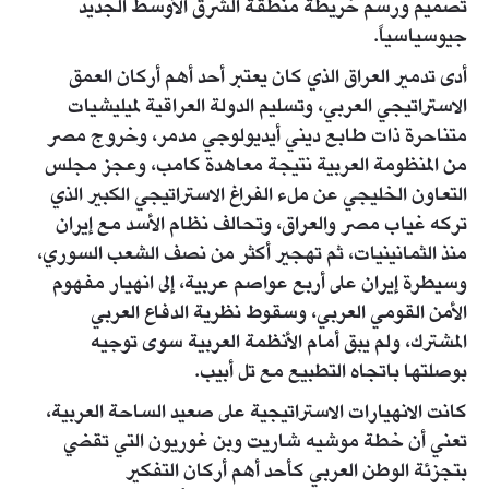
تصميم ورسم خريطة منطقة الشرق الأوسط الجديد
جيوسياسياً.
أدى تدمير العراق الذي كان يعتبر أحد أهم أركان العمق
الاستراتيجي العربي، وتسليم الدولة العراقية لميليشيات
متناحرة ذات طابع ديني أيديولوجي مدمر، وخروج مصر
من المنظومة العربية نتيجة معاهدة كامب، وعجز مجلس
التعاون الخليجي عن ملء الفراغ الاستراتيجي الكبير الذي
تركه غياب مصر والعراق، وتحالف نظام الأسد مع إيران
منذ الثمانينيات، ثم تهجير أكثر من نصف الشعب السوري،
وسيطرة إيران على أربع عواصم عربية، إلى انهيار مفهوم
الأمن القومي العربي، وسقوط نظرية الدفاع العربي
المشترك، ولم يبق أمام الأنظمة العربية سوى توجيه
بوصلتها باتجاه التطبيع مع تل أبيب.
كانت الانهيارات الاستراتيجية على صعيد الساحة العربية،
تعني أن خطة موشيه شاريت وبن غوريون التي تقضي
بتجزئة الوطن العربي كأحد أهم أركان التفكير