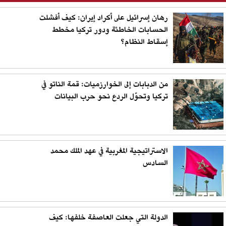
رهان إسرائيل على أكراد إيران: كيف أفشلت
الحسابات الخاطئة ودور تركيا مخطط
إسقاط النظام؟
من الدبابات إلى الخوارزميات: قمة الناتو في
تركيا وتحوّل الردع نحو حرب البيانات
الاستراتيجية المغربية في عهد الملك محمد
السادس
الدولة التي جعلت العاصفة خلفها: كيف