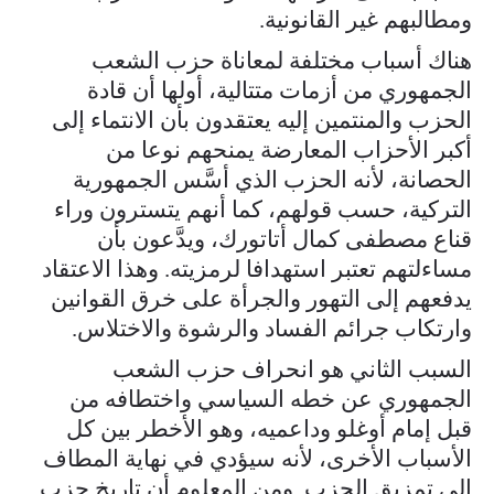
ومطالبهم غير القانونية.
هناك أسباب مختلفة لمعاناة حزب الشعب
الجمهوري من أزمات متتالية، أولها أن قادة
الحزب والمنتمين إليه يعتقدون بأن الانتماء إلى
أكبر الأحزاب المعارضة يمنحهم نوعا من
الحصانة، لأنه الحزب الذي أسَّس الجمهورية
التركية، حسب قولهم، كما أنهم يتسترون وراء
قناع مصطفى كمال أتاتورك، ويدَّعون بأن
مساءلتهم تعتبر استهدافا لرمزيته. وهذا الاعتقاد
يدفعهم إلى التهور والجرأة على خرق القوانين
وارتكاب جرائم الفساد والرشوة والاختلاس.
السبب الثاني هو انحراف حزب الشعب
الجمهوري عن خطه السياسي واختطافه من
قبل إمام أوغلو وداعميه، وهو الأخطر بين كل
الأسباب الأخرى، لأنه سيؤدي في نهاية المطاف
إلى تمزيق الحزب. ومن المعلوم أن تاريخ حزب