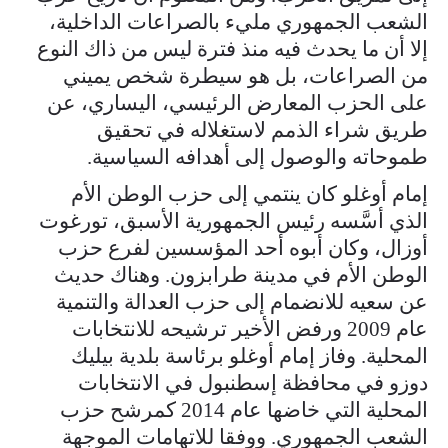
الشعب الجمهوري مليء بالصراعات الداخلية،
إلا أن ما يحدث فيه منذ فترة ليس من ذاك النوع
من الصراعات، بل هو سيطرة شخص يميني
على الحزب المعارض الرئيسي، اليساري، عن
طريق شراء الذمم لاستغلاله في تحقيق
طموحاته والوصول إلى أهدافه السياسية.
إمام أوغلو كان ينتمي إلى حزب الوطن الأم
الذي أسَّسه رئيس الجمهورية الأسبق، تورغوت
أوزال، وكان أبوه أحد المؤسسين لفرع حزب
الوطن الأم في مدينة طرابزون. وهناك حديث
عن سعيه للانضمام إلى حزب العدالة والتنمية
عام 2009 ورفض الأخير ترشيحه للانتخابات
المحلية. وفاز إمام أوغلو برئاسة بلدية بيليك
دوزو في محافظة إسطنبول في الانتخابات
المحلية التي خاضها عام 2014 كمرشح حزب
الشعب الجمهوري. ووفقا للاتهامات الموجهة