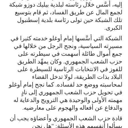
إليه، أسَّس خلال رئاسته لبلدية بيليك دوزو شبكة
لجمع المال عن طريق الفساد، ثم قام بتوسيع
تلك الشبكة حين تولى رئاسة بلدية إسطنبول
الكبرى.
الشبكة التي أسَّسها إمام أوغلو خدمته كثيرا في
مسيرته السياسية، ونجح الرجل من خلالها في
جمع أموال طائلة أسهمت في سيطرته على
حزب الشعب الجمهوري. وكان يمهِّد الطريق
للفوز في الانتخابات الرئاسية للسيطرة على
البلاد بذات الطريقة، لولا تدخل القضاء
لمحاسبته ووضع حد لفساده. كما نجح إمام أوغلو
في تحويل حزب الشعب الجمهوري إلى نادٍ
مهمته الأولى والوحيدة هي الترويج والدعاية له
والدفاع عن أفعاله والهجوم على معارضيه.
قادة حزب الشعب الجمهوري وأعضاؤه يجب أن
يسألوا أنفسهم هذه الأسئلة: "هل نحن