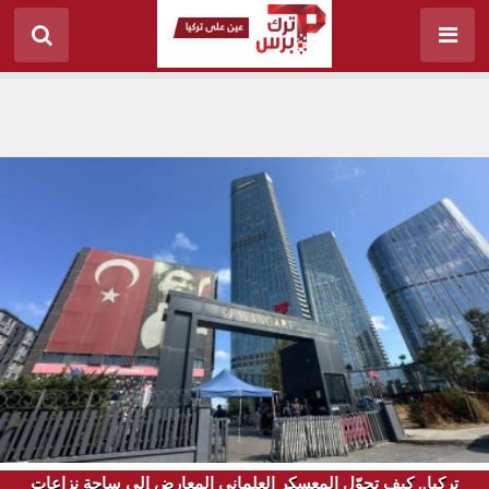
تركيا.. كيف تحوّل المعسكر العلماني المعارض إلى ساحة نزاعات