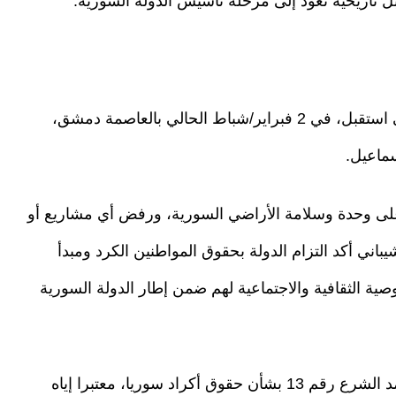
ل تاريخية تعود إلى مرحلة تأسيس الدولة السورية.
يُشار إلى أن وزير الخارجية السوري أسعد الشيباني استقبل، في 2 فبراير/شباط الحالي بالعاصمة دمشق،
ماعيل.
 على وحدة وسلامة الأراضي السورية، ورفض أي مشاريع أو
باني أكد التزام الدولة بحقوق المواطنين الكرد ومبدأ
ية الثقافية والاجتماعية لهم ضمن إطار الدولة السورية
من جهته، رحّب وفد المجلس بمرسوم الرئيس أحمد الشرع رقم 13 بشأن حقوق أكراد سوريا، معتبرا إياه