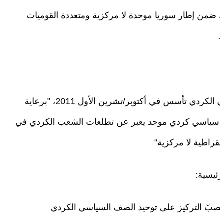
، ضمن إطار سوريا موحدة لا مركزية ومتعددة القوميات
وأوضح المتحدث فيصل يوسف أن المجلس الوطني الكردي تأسس في أكتوبر/تشرين الأول 2011، "برعاية
ر سياسي كردي موحد يعبر عن تطلعات الشعب الكردي في
راطية لا مركزية"
يسية:
يس بين عامي 2011 و2012: حيث انصبّ التركيز على توحيد الصف السياسي الكردي