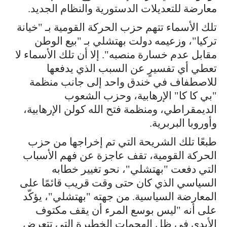
معارضة للتعديلات الدستورية والنظام الجديد.
تلك الأسماء تتهم حزب الحركة القومية بـ "خيانة
تركيا"، وزعيمه دولت بهتشلي بـ "بيع الوطن
مقابل عدم خسارة منصبه". إلا أن تلك الأسماء لا
تعطي أي تفسيرٍ عن السبب الذي يدفعها
للاصطفاف في خندق واحد إلى جانب منظمة
"بي كا كا" الإرهابية، وحزب الشعوب
الديمقراطي، ومنظمة فتح الله كولن الإرهابية،
وأوروبا البربرية.
طبعًا تلك الشريحة التي تم إخراجها من حزب
الحركة القومية، تقف عاجزة عن فهم الأسباب
التي دفعت "بهتشلي"، نحو تغيير خطابه
السياسي الذي كان حتى وقت قريب قائمًا على
المعارضة السياسية. من جهته "بهتشلي"، يؤكّد
على أنه "ليس بوسع المرء أن يقف مكتوف
الأيدي في ظل الهجمات الخطيرة التي تتعرض