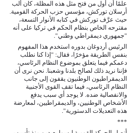
علمًا أن أول من فتح مثل هذه المظلة، كان ألب
أرسلان توركش، مؤسس حزب الحركة القومية.
حيث عرَّف توركش في كتابه الأنوار التسعة،
مقترحه الخاص بنظام الحكم في تركيا على أنه
"جمهوري ديمقراطي وطني".
الرئيس أردوغان بدوره استخدم هذا المفهوم
بنفس الطريقة مؤخرًا، فقال: "إذا كنا نطلب
دعمكم فيما يتعلق بموضوع النظام الرئاسي،
فإننا نريد ذلك لصالح بلدنا وشعبنا. نحن نرى أن
الديمقراطيون الوطنيون يقفون إلى جانب
النظام الرئاسي، فيما تقف القوى الأجنبية
والانفصالية ضده. لا يوجد أي سبب يدفع
الأشخاص الوطنيين، والديمقراطيين، لمعارضة
هذه التعديلات الدستورية".
***
أنصار الحركة القومية ليسوا بعيدين منذ تأسيس