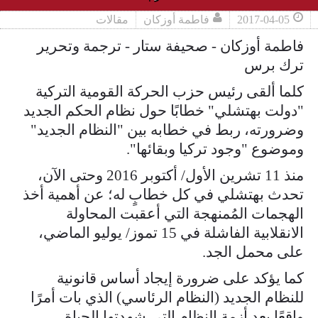
2017-04-05
فاطمة أوزكان
مقالات
فاطمة أوزكان - صحيفة ستار - ترجمة وتحرير
ترك برس
كلما ألقى رئيس حزب الحركة القومية التركية
"دولت بهتشلي" خطابًا حول نظام الحكم الجديد
وضرورته، ربط في خطابه بين "النظام الجديد"
وموضوع "وجود تركيا وبقائها".
منذ 11 تشرين الأول/ أكتوبر 2016 وحتى الآن،
تحدث بهتشلي في كل خطابٍ له؛ عن أهمية أخذ
الهجمات المُمنهجة التي أعقبت المحاولة
الانقلابية الفاشلة في 15 تموز/ يوليو الماضي،
على محمل الجد.
كما يؤكد على ضرورة إيجاد أساس قانونية
للنظام الجديد (النظام الرئاسي) الذي بات أمرًا
واقعًا بعد أزمة النظام التي شهدتها الحياة