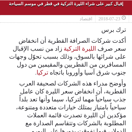
إقبال كبير على شراء الليرة التركية في قطر في موسم السياحة
2018-07-23
اقتصاد
ترك برس
أكدت شركات الصرافة القطرية أن انخفاض
سعر صرف
الليرة التركية
زاد من نسب الإقبال
على شرائها بالسوق، وذلك بسبب تحوّل وجهات
المسافرين من القطريين والمقيمين من دول
جنوب شرق آسيا وأوروبا باتجاه
تركيا
.
وأوضح مدراء هذه الشركات لصحيفة العرب
القطرية، أن انخفاض سعر الليرة كان عامل
جذب سياحياً مهما لتركيا، سيما وأنها تعد بلداً
سياحياً بامتياز يمتلك خيارات متعددة ومتنوعة،
مؤكدين أن الليرة تصدرت قائمة العملات
المطلوبة بالشركات وتتقاسم الصدارة مع
الدولار، فيما تفوقت بدورها على اليورو.