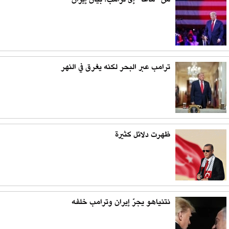
من "ماغا" إلى ترامب: بيان إيران
ترامب عبر البحر لكنه يغرق في النهر
ظهرت دلائل كثيرة
نتنياهو يجرّ إيران وترامب خلفه