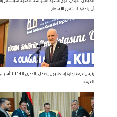
المركزي التركي: نهج تشديد السياسة النقدية سيستمر إل
أن يتحقق استقرار الأسعار
رئيس غرفة تجارة إسطنبول يحتفل بالذكرى الـ144 ل
الغرفة