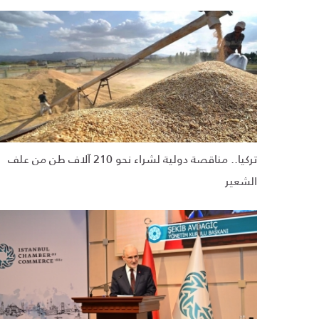
تركيا.. مناقصة دولية لشراء نحو 210 آلاف طن من علف
الشعير