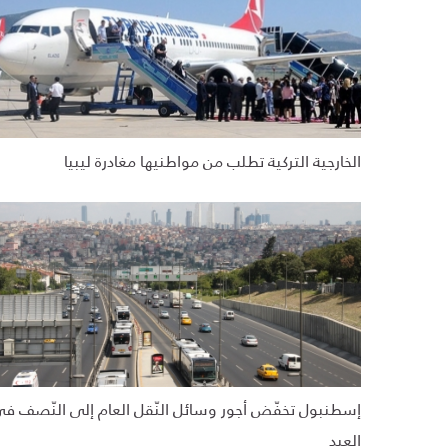
الخارجية التركية تطلب من مواطنيها مغادرة ليبيا
إسطنبول تخفّض أجور وسائل النّقل العام إلى النّصف ف
العيد