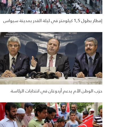
إفطار بطول 1,5 كيلومتر في ليلة القدر بمدينة سيواس
حزب الوطن الأم يدعم أردوغان في انتخابات الرئاسة