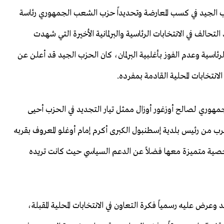
ات المحلية في 2019 ومساهمة الحزب الجيد في كسب المعارضة وتحديداً حزب الشعب الجمهوري رئاسة
تحالف في الانتخابات الرئاسية والبرلمانية الأخيرة التي شهدت
ئاسية وعدم الفوز بأغلبية البرلمان، كان الحزب الجيد قد أعلن عن
نتخابات المحلية القادمة بمفرده.
هوري لصالح أوزغور أوزال ممثل تيار التجديد في الحزب أحيى
قرب من رئيس بلدية إسطنبول الكبرى أكرم إمام أوغلو المعروف بقربه
خصية متميزة معها فضلاً عن الدعم السياسي حيث كانت تريده
عرض عليه رسمياً فكرة التعاون في الانتخابات المحلية المقبلة،