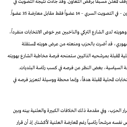
 الموقف المعلن مسبقاً برفض التعاون. وقد جاءت نتيجة التصويت في
1 عضواً فقط مقابل معارضة 35 عضواً.
هويته لدى الشارع التركي والناخبين عبر خوض الانتخابات منفرداً،
مهوري، قد أضرت بالحزب ومنعته من عرض هويته المستقلة
حلية المقبلة بمرشحيه الذاتيين ستمنحه فرصة مخاطبة الشارع بهويته
احة السياسية، بغض النظر عن فرصه في كسب رئاسة البلديات.
تخابات المحلية المقبلة هدفاً، وإنما محطة ووسيلة لتعزيز فرصه في
ار الحزب، وفي مقدمة ذلك الخلافات الكبيرة والعلنية بينه وبين
ه مرشحاً رئاسياً رغم المعارضة العلنية لأكشنار. إذ أن قرار