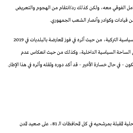
امل الفوقي معه، ولكن كذلك رد/انتقام من الهجوم والتعريض
ن قيادات وكوادر وأنصار الشعب الجمهوري.
من جهة ثانية، يريد الحزب الجيد تأكيد ثقله في الساحة السياسية التركية، من حيث أثره في فوز المعارضة بالبلديات في 2019
 في الساحة السياسية الداخلية، وكذلك من حيث انعكاس عدم
ن – في حال خسارة الأخير – قد أكد دوره وثقله وأثره في هذا الإطار.
بناء على القرار المتخذ، سيخوض الحزب الجيد الانتخابات المحلية المقبلة بمرشحيه في كل المحافظات الـ 81، على صعيد المدن