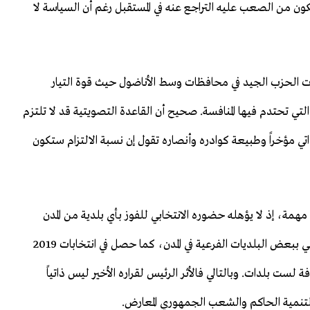
ون من الصعب عليه التراجع عنه في المستقبل رغم أن السياسة لا
الحزب الجيد في محافظات وسط الأناضول حيث قوة التيار
تي تحتدم فيها المنافسة. صحيح أن القاعدة التصويتية قد لا تلتزم
تي مؤخراً وطبيعة كوادره وأنصاره تقول إن نسبة الالتزام ستكون
 مهمة، إذ لا يؤهله حضوره الانتخابي للفوز بأي بلدية من المدن
الكبرى وربما حتى من المحافظات العادية، وبالتالي قد يكتفي ببعض البلديات الفرعية في المدن، كما حصل في انتخابات 2019
المحافظات إضافة لست بلدات. وبالتالي فالأثر الرئيس لقراره الأخير ليس ذاتياً
التنمية الحاكم والشعب الجمهوري المعارض.