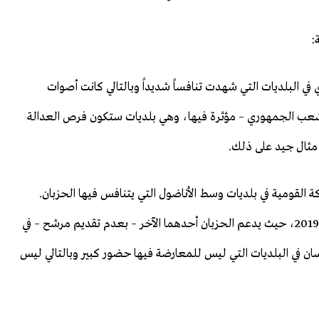
:
في البلديات التي شهدت تنافساً شديداً وبالتالي كانت أصوات
عب الجمهوري – مؤثرة فيها، وهي بلديات ستكون فرص العدالة
ا مثال جيد على ذلك.
ة القومية في بلديات وسط الأناضول التي يتنافس فيها الحزبان.
ذلك أن إطار التعاون المتوقع بين الحزبين هو تكرار لنموذج 2019، حيث يدعم الحزبان أحدهما الآخر – بعدم تقديم مرشح – في
سان في البلديات التي ليس للمعارضة فيها حضور كبير وبالتالي ليس