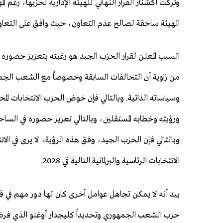
وتركت أكشنار القرار النهائي للهيئة الإدارية لحزبها، رغم
الهيئة ساحقة لصالح عدم التعاون، حيث وافق على التعاون – في التصويت السري – 4
السبب المعلن لقرار الحزب الجيد هو رغبته بتعزيز حضوره و
من زاوية أن التحالفات السابقة وخصوصاً مع الشعب الج
وسياساته الذاتية. وبالتالي فإن خوض الحزب الانتخابات الم
ورؤيته وخطابه المستقلين، وبالتالي تعزيز حضوره في الس
وبالتالي فإن الحزب الجيد، وفق هذه الرؤية، لا يرى في الان
الانتخابات الرئاسية والبرلمانية التالية في 2028.
بيد أنه لا يمكن تجاهل عوامل أخرى كان لها دور مهم في قر
حزب الشعب الجمهوري وتحديداً كليجدار أوغلو الذي فرض نفس