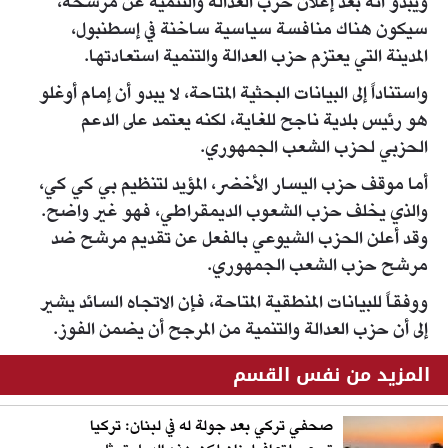
ويبدو أنه بعد إعلان حزب العدالة والتنمية عن مرشحه،
سيكون هناك منافسة سياسية ساخنة في إسطنبول،
المدينة التي يعتزم حزب العدالة والتنمية استعادتها.
واستناداً إلى البيانات البحثية المتاحة، لا يبدو أن إمام أوغلو
هو رئيس بلدية ناجح للغاية، لكنه يعتمد على الدعم
الحزبي لحزب الشعب الجمهوري.
أما موقف حزب اليسار الأخضر، المؤيد لتنظيم بي كي كي،
والذي يخلف حزب الشعوب الديمقراطي، فهو غير واضح.
وقد أعلن الحزب الشيوعي بالفعل عن تقديم مرشح ضد
مرشح حزب الشعب الجمهوري.
ووفقاً للبيانات المنطقية المتاحة، فإن الاتجاه السائد يشير
إلى أن حزب العدالة والتنمية من المرجح أن يضمن الفوز.
المزيد من نفس القسم
صحفي تركي بعد جولة له في لبنان: تركيا