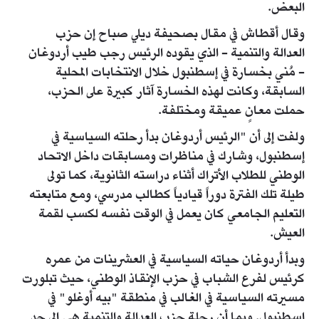
البعض.
وقال أقطاش في مقال بصحيفة ديلي صباح إن حزب
العدالة والتنمية - الذي يقوده الرئيس رجب طيب أردوغان
- مُني بخسارة في إسطنبول خلال الانتخابات المحلية
السابقة، وكانت لهذه الخسارة آثار كبيرة على الحزب،
حملت معانٍ عميقة ومختلفة.
ولفت إلى أن "الرئيس أردوغان بدأ رحلته السياسية في
إسطنبول، وشارك في مناظرات ومسابقات داخل الاتحاد
الوطني للطلاب الأتراك أثناء دراسته الثانوية، كما تولى
طيلة تلك الفترة دوراً قيادياً كطالب مدرسي، ومع متابعته
التعليم الجامعي كان يعمل في الوقت نفسه لكسب لقمة
العيش.
وبدأ أردوغان حياته السياسية في العشرينات من عمره
كرئيس لفرع الشباب في حزب الإنقاذ الوطني، حيث تبلورت
مسيرته السياسية في الغالب في منطقة "بيه أوغلو" في
إسطنبول. وبما أن رحلة حزب العدالة والتنمية هي إلى حد