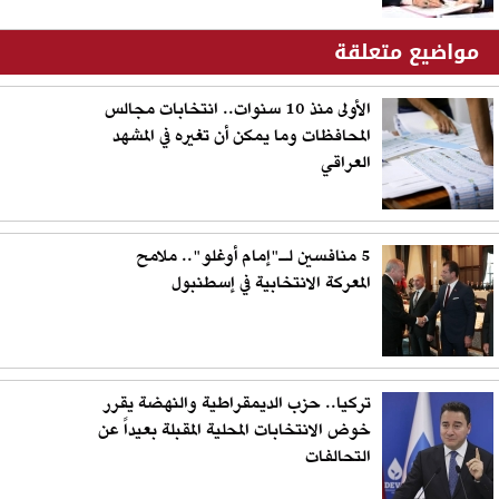
مواضيع متعلقة
الأولى منذ 10 سنوات.. انتخابات مجالس
المحافظات وما يمكن أن تغيره في المشهد
العراقي
5 منافسين لـ"إمام أوغلو".. ملامح
المعركة الانتخابية في إسطنبول
تركيا.. حزب الديمقراطية والنهضة يقرر
خوض الانتخابات المحلية المقبلة بعيداً عن
التحالفات