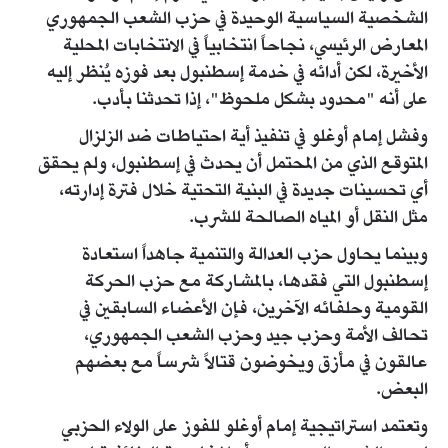
الشخصية السياسية الوحيدة في حزب الشعب الجمهوري
المعارض الرئيسي، نجاحاً انتخابياً في الانتخابات المحلية
الأخيرة، لكن أدائه في خدمة إسطنبول بعد فوزه يُنظر إليه
على أنه "محدود بشكل ملحوظ"، إذا تحدثنا بأدب.
وفشل إمام أوغلو في تنفيذ أية احتياطات ضد الزلزال
المتوقع الذي من المحتمل أن يحدث في إسطنبول، ولم يحقق
أي تحسينات جديدة في البنية التحتية خلال فترة إدارته،
مثل النقل أو المياه الصالحة للشرب.
وبينما يحاول حزب العدالة والتنمية جاهداً استعادة
إسطنبول التي فقدها، بالمشاركة مع حزب الحركة
القومية وحلفائه الآخرين، فإن الأعضاء السابقين في
تحالف الأمة وحزب جيد وحزب الشعب الجمهوري،
عالقون في مأزق ويخوضون قتالاً شرساً مع بعضهم
البعض.
وتعتمد استراتيجية إمام أوغلو للفوز على الولاء الحزبي