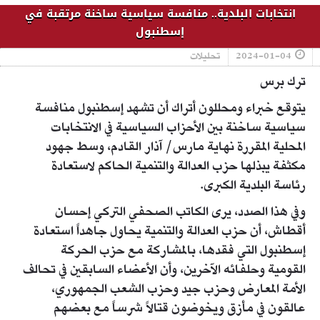
انتخابات البلدية.. منافسة سياسية ساخنة مرتقبة في
إسطنبول
2024-01-04
تحليلات
ترك برس
يتوقع خبراء ومحللون أتراك أن تشهد إسطنبول منافسة
سياسية ساخنة بين الأحزاب السياسية في الانتخابات
المحلية المقررة نهاية مارس/ آذار القادم، وسط جهود
مكثفة يبذلها حزب العدالة والتنمية الحاكم لاستعادة
رئاسة البلدية الكبرى.
وفي هذا الصدد، يرى الكاتب الصحفي التركي إحسان
أقطاش، أن حزب العدالة والتنمية يحاول جاهداً استعادة
إسطنبول التي فقدها، بالمشاركة مع حزب الحركة
القومية وحلفائه الآخرين، وأن الأعضاء السابقين في تحالف
الأمة المعارض وحزب جيد وحزب الشعب الجمهوري،
عالقون في مأزق ويخوضون قتالاً شرساً مع بعضهم