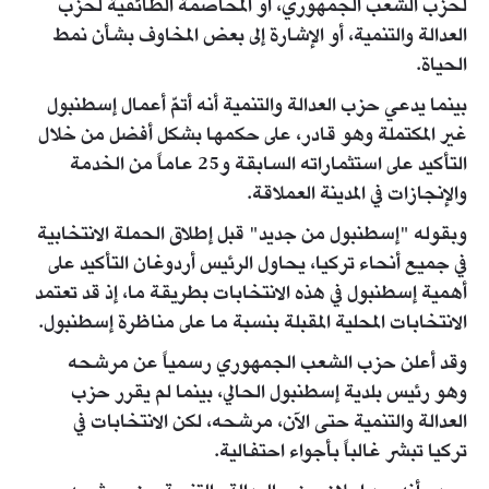
لحزب الشعب الجمهوري، أو المخاصمة الطائفية لحزب
العدالة والتنمية، أو الإشارة إلى بعض المخاوف بشأن نمط
الحياة.
بينما يدعي حزب العدالة والتنمية أنه أتمّ أعمال إسطنبول
غير المكتملة وهو قادر، على حكمها بشكل أفضل من خلال
التأكيد على استثماراته السابقة و25 عاماً من الخدمة
والإنجازات في المدينة العملاقة.
وبقوله "إسطنبول من جديد" قبل إطلاق الحملة الانتخابية
في جميع أنحاء تركيا، يحاول الرئيس أردوغان التأكيد على
أهمية إسطنبول في هذه الانتخابات بطريقة ما، إذ قد تعتمد
الانتخابات المحلية المقبلة بنسبة ما على مناظرة إسطنبول.
وقد أعلن حزب الشعب الجمهوري رسمياً عن مرشحه
وهو رئيس بلدية إسطنبول الحالي، بينما لم يقرر حزب
العدالة والتنمية حتى الآن، مرشحه، لكن الانتخابات في
تركيا تبشر غالباً بأجواء احتفالية.