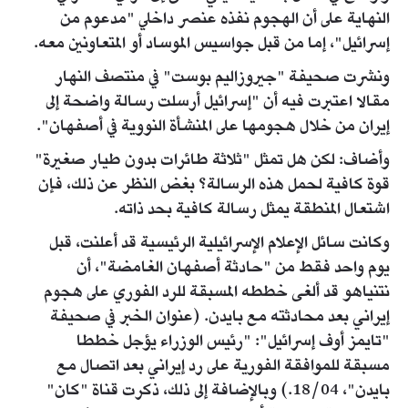
النهاية على أن الهجوم نفذه عنصر داخلي "مدعوم من
إسرائيل"، إما من قبل جواسيس الموساد أو المتعاونين معه.
ونشرت صحيفة "جيروزاليم بوست" في منتصف النهار
مقالا اعتبرت فيه أن "إسرائيل أرسلت رسالة واضحة إلى
إيران من خلال هجومها على المنشأة النووية في أصفهان".
وأضاف: لكن هل تمثل "ثلاثة طائرات بدون طيار صغيرة"
قوة كافية لحمل هذه الرسالة؟ بغض النظر عن ذلك، فإن
اشتعال المنطقة يمثل رسالة كافية بحد ذاته.
وكانت سائل الإعلام الإسرائيلية الرئيسية قد أعلنت، قبل
يوم واحد فقط من "حادثة أصفهان الغامضة"، أن
نتنياهو قد ألغى خططه المسبقة للرد الفوري على هجوم
إيراني بعد محادثته مع بايدن. (عنوان الخبر في صحيفة
"تايمز أوف إسرائيل": "رئيس الوزراء يؤجل خططا
مسبقة للموافقة الفورية على رد إيراني بعد اتصال مع
بايدن"، 18/04.) وبالإضافة إلى ذلك، ذكرت قناة "كان"