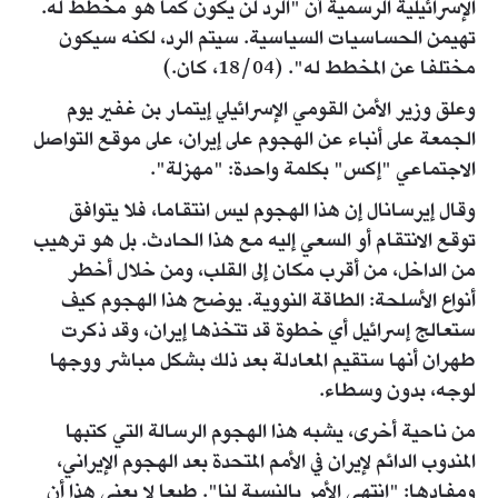
الإسرائيلية الرسمية أن "الرد لن يكون كما هو مخطط له.
تهيمن الحساسيات السياسية. سيتم الرد، لكنه سيكون
مختلفا عن المخطط له". (18/04، كان.)
وعلق وزير الأمن القومي الإسرائيلي إيتمار بن غفير يوم
الجمعة على أنباء عن الهجوم على إيران، على موقع التواصل
الاجتماعي "إكس" بكلمة واحدة: "مهزلة".
وقال إيرسانال إن هذا الهجوم ليس انتقاما، فلا يتوافق
توقع الانتقام أو السعي إليه مع هذا الحادث. بل هو ترهيب
من الداخل، من أقرب مكان إلى القلب، ومن خلال أخطر
أنواع الأسلحة: الطاقة النووية. يوضح هذا الهجوم كيف
ستعالج إسرائيل أي خطوة قد تتخذها إيران، وقد ذكرت
طهران أنها ستقيم المعادلة بعد ذلك بشكل مباشر ووجها
لوجه، بدون وسطاء.
من ناحية أخرى، يشبه هذا الهجوم الرسالة التي كتبها
المندوب الدائم لإيران في الأمم المتحدة بعد الهجوم الإيراني،
ومفادها: "انتهى الأمر بالنسبة لنا". طبعا لا يعني هذا أن