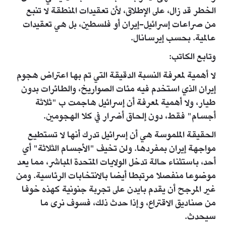
الخطر قد زال، على الإطلاق، لأن تعقيدات المنطقة لا تنبع
من صراعات إسرائيل-إيران أو فلسطين، بل هي تعقيدات
عالمية. بحسب إيرسانال.
وتابع الكاتب:
لا أهمية لمعرفة النسبة الدقيقة التي تم بها اعتراض هجوم
إيران الذي استخدم فيه مئات الصواريخ، والطائرات بدون
طيار، ولا أهمية لمعرفة أن إسرائيل هاجمت ب "ثلاثة
أجسام" فقط، دون إلحاق أضرار في كلا الهجومين.
الحقيقة الملموسة هي أن إسرائيل تدرك أنها لا تستطيع
مواجهة إيران بمفردها. ولن تخيف "الأجسام الثلاثة" أي
أحد، باستثناء حالة تدخل الولايات المتحدة المباشر، مما يعد
موضوعا منفصلا مرتبطا أيضا بالانتخابات الرئاسية. ومن
غير المرجح أن يقدم بايدن على تجربة جنونية كهذه خوفا
من صناديق الاقتراع، وإذا حدث ذلك، فسوف نرى ما
سيحدث.