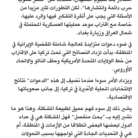
الصادر بعد هجوم أصفهان، مشددة على "خطر نشوب
حرب دائمة وانتشارها". لكن التطورات تثير مزيدا من
الأسئلة التي يجب على أنقرة التفكير فيها والرد عليها،
خاصة مع اقتراب موعد عمليتها العسكرية المحتملة في
شمال العراق وزيارة بغداد.
في ضوء دعوات متزايدة لمعالجة شاملة للقضية الإيرانية في
المنطقة، بدأت تزداد النصائح التي تحث تركيا على الاقتراب
من خط الولايات المتحدة الأمريكية وحلف الناتو والاتحاد
الأوروبي.
ويزداد الأمر سوءا عندما نضيف إلى هذه "الدعوات" نتائج
الانتخابات المحلية الأخيرة في تركيا، إلى جانب صعوباتها
الاقتصادية.
يشير ذلك إلى سوء فهم عميق لطبيعة المشكلة. وهذا هو ما
نشير إليه بـ "بحث منفصل" فهل المشكلة هي في عداء
الدول لبعضها البعض انطلاقا من الأزمات في المنطقة، أم
هي في التحديات الجادة التي تواجهها بسبب التحولات