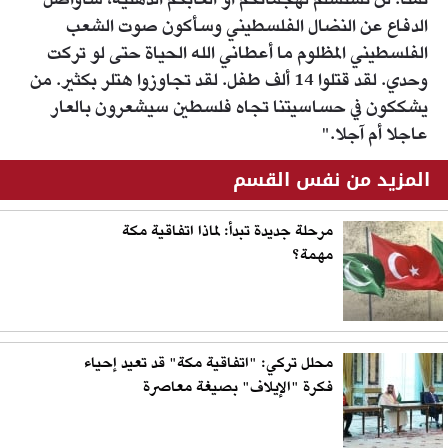
ثمنا. لن نستسلم لهجماتكم أو ألعابكم الذهنية، سأواصل
الدفاع عن النضال الفلسطيني وسأكون صوت الشعب
الفلسطيني المظلوم ما أعطاني الله الحياة حتى لو تركت
وحدي. لقد قتلوا 14 ألف طفل. لقد تجاوزوا هتلر بكثير. من
يشككون في حساسيتنا تجاه فلسطين سيشعرون بالعار
عاجلا أم آجلا."
المزيد من نفس القسم
مرحلة جديدة تبدأ: لماذا اتفاقية مكة
مهمة؟
محلل تركي: "اتفاقية مكة" قد تعيد إحياء
فكرة "الإيلاف" بصيغة معاصرة