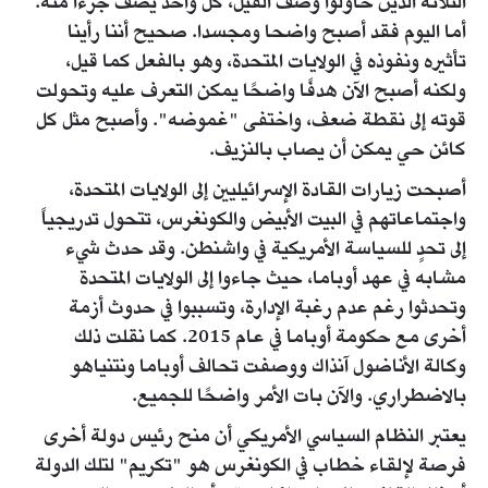
الثلاثة الذين حاولوا وصف الفيل، كل واحد يصف جزءًا منه.
أما اليوم فقد أصبح واضحا ومجسدا. صحيح أننا رأينا
تأثيره ونفوذه في الولايات المتحدة، وهو بالفعل كما قيل،
ولكنه أصبح الآن هدفًا واضحًا يمكن التعرف عليه وتحولت
قوته إلى نقطة ضعف، واختفى "غموضه". وأصبح مثل كل
كائن حي يمكن أن يصاب بالنزيف.
أصبحت زيارات القادة الإسرائيليين إلى الولايات المتحدة،
واجتماعاتهم في البيت الأبيض والكونغرس، تتحول تدريجياً
إلى تحدٍ للسياسة الأمريكية في واشنطن. وقد حدث شيء
مشابه في عهد أوباما، حيث جاءوا إلى الولايات المتحدة
وتحدثوا رغم عدم رغبة الإدارة، وتسببوا في حدوث أزمة
أخرى مع حكومة أوباما في عام 2015. كما نقلت ذلك
وكالة الأناضول آنذاك ووصفت تحالف أوباما ونتنياهو
بالاضطراري. والآن بات الأمر واضحًا للجميع.
يعتبر النظام السياسي الأمريكي أن منح رئيس دولة أخرى
فرصة لإلقاء خطاب في الكونغرس هو "تكريم" لتلك الدولة