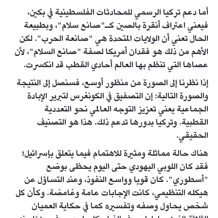
أما دعم تركيا الرسمي للمحادثات الفلسطينية في بكين،
فيعني اعتراف أنقرة بالصين كـ"صانع سلام"، وبطبيعة
الحال تعني أن الولايات المتحدة هي "صانعة الحرب". لكن
الأهم من ذلك هو فقدان أمريكا لصفة "صانع السلام"، لأن
عصاها التي تنظم بها العالم أحادي القطب قد انكسرت.
إذا نظرنا إلى الصورة من منظور أوسع، فسنصل إلى النتيجة
والصورة التالية: إن التصفيق في الكونغرس لتبرير الإبادة
الجماعية يعني تعزيز التوجه العالمي نحو التعددية
القطبية. وتركيا بدورها تدعم ذلك. هذا هو التصنيف
الحقيقي.
هناك حالة مماثلة ومثيرة للاهتمام فيما يتعلق بإسرائيل؛
فقد كان اللوبي اليهودي حتى اليوم يحظى بوضع
"أسطوري". كان قويا وواسع النفوذ، وعند التساؤل عن
هيكله التنظيمي، كانت الإجابات عامة وغامضة. وكأن كل
شخص يحاول وصفه وتفسيره كما في حكاية العميان