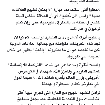
السياسة الخارجية.
لاحظوا أنني استخدمت عبارة "لا يمكن تطبيع العلاقات
معها " وليس "لن تُطبع". أي أن العلاقة ستظل قابلة
للكسر في نقطة ما بالنظر إلى طبيعتها، حتى وإن كنتم
ترغبون في غير ذلك.
بالطبع، أدرك أن الدول ذات التقاليد الراسخة كتركيا لن
تجد هذه التعريفات متوافقة مع جمالية العلاقات الدولية.
لكن ما نفهمه هو أن ما يعتبرونه "واقعيًا" يظهر من خلال
الصيغة التي طوروها.
وليست أنقرة وحدها هي من شاهد "التركيبة اللاإنسانية"
للمشهد التاريخي والمقزز الذي شهدناه في الكونغرس
الأمريكي. بل إن العالم بأسره شاهد ذلك، لا سيما الدول
التي تعارض نظام السيطرة والهيمنة.
تزامن المشهد القبيح مع الفترة التي تجري فيها أعتى
المناقشات حول التعددية القطبية، مما يجعل تصفيق