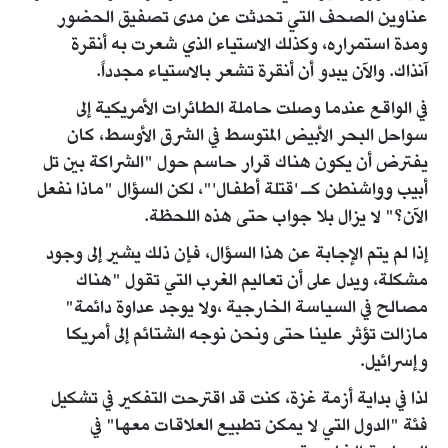
عناوين الصحف التي تحدثت عن مدى تصفيق الحضور
ومدة استمراره، وكذلك الاستياء الذي شعرت به أنقرة
آنذاك. والآن يبدو أن أنقرة تشعر بالاستياء مجدداً.
في الواقع عندما وصلت حاملة الطائرات الأمريكية إلى
سواحل البحر الأبيض المتوسط في الشرق الأوسط، كان
يفترض أن يكون هناك قرار حاسم حول "الشراكة بين تل
أبيب وواشنطن كـ 'قتلة أطفال'"، لكن السؤال "ماذا نفعل
الآن؟" لا يزال بلا جواب حتى هذه اللحظة.
إذا لم يتم الإجابة عن هذا السؤال، فإن ذلك يشير إلى وجود
مشكلة، ويدل على أن تعاليم الغرب التي تقول "هناك
مصالح في السياسة الخارجية ،ولا يوجد عداوة دائمة"
مازالت تؤثر علينا حتى ونحن نوجه الشتائم إلى أمريكا
وإسرائيل.
لذا في بداية أزمة غزة، كنت قد اقترحت التفكير في تشكيل
فئة "الدول التي لا يمكن تطبيع العلاقات معها" في