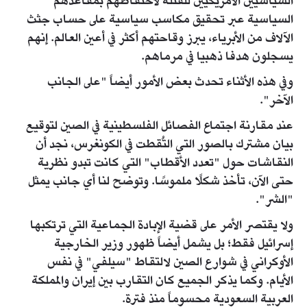
السياسيين الأمريكيين للقتلة لاحتفاظهم بمقاعدهم
السياسية عبر تحقيق مكاسب سياسية على حساب جثث
الآلاف من الأبرياء، يبرز وقاحتهم أكثر في أعين العالم. إنهم
يسجلون هدفا ذهبيا في مرماهم.
وفي هذه الأثناء تحدث بعض الأمور أيضاً "على الجانب
الآخر".
عند مقارنة اجتماع الفصائل الفلسطينية في الصين لتوقيع
بيان مشترك بالصور التي التُقطت في الكونغرس، نجد أن
النقاشات حول "تعدد الأقطاب" التي كانت تبدو نظرية
حتى الآن، تأخذ شكلًا ملموسًا. وتوضح لنا أي جانب يمثل
"الشر".
ولا يقتصر الأمر على قضية الإبادة الجماعية التي ترتكبها
إسرائيل فقط؛ بل يشمل أيضاً ظهور وزير الخارجية
الأوكراني في شوارع الصين لالتقاط "سيلفي" في نفس
الأيام. وكما يذكر الجميع كان التقارب بين إيران والمملكة
العربية السعودية محسوماً منذ فترة.