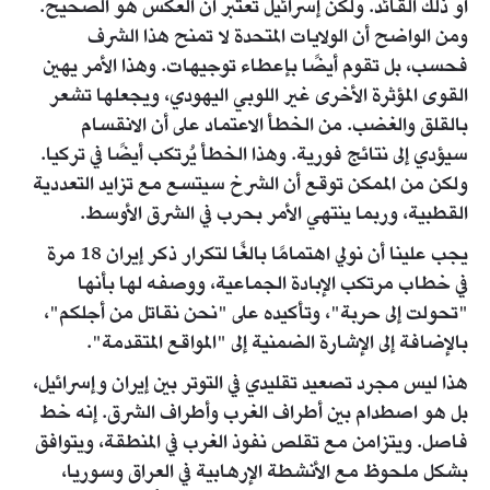
أو ذلك القائد. ولكن إسرائيل تعتبر أن العكس هو الصحيح.
ومن الواضح أن الولايات المتحدة لا تمنح هذا الشرف
فحسب، بل تقوم أيضًا بإعطاء توجيهات. وهذا الأمر يهين
القوى المؤثرة الأخرى غير اللوبي اليهودي، ويجعلها تشعر
بالقلق والغضب. من الخطأ الاعتماد على أن الانقسام
سيؤدي إلى نتائج فورية. وهذا الخطأ يُرتكب أيضًا في تركيا.
ولكن من الممكن توقع أن الشرخ سيتسع مع تزايد التعددية
القطبية، وربما ينتهي الأمر بحرب في الشرق الأوسط.
يجب علينا أن نولي اهتمامًا بالغًا لتكرار ذكر إيران 18 مرة
في خطاب مرتكب الإبادة الجماعية، ووصفه لها بأنها
"تحولت إلى حربة"، وتأكيده على "نحن نقاتل من أجلكم"،
بالإضافة إلى الإشارة الضمنية إلى "المواقع المتقدمة".
هذا ليس مجرد تصعيد تقليدي في التوتر بين إيران وإسرائيل،
بل هو اصطدام بين أطراف الغرب وأطراف الشرق. إنه خط
فاصل. ويتزامن مع تقلص نفوذ الغرب في المنطقة، ويتوافق
بشكل ملحوظ مع الأنشطة الإرهابية في العراق وسوريا،