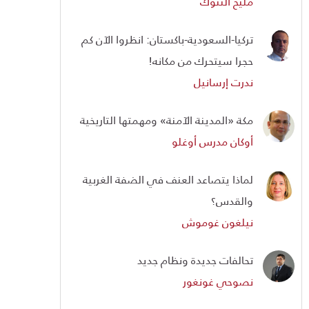
مليح ألتنوك
تركيا-السعودية-باكستان: انظروا الآن كم
حجرا سيتحرك من مكانه!
ندرت إرسانيل
مكة «المدينة الآمنة» ومهمتها التاريخية
أوكان مدرس أوغلو
لماذا يتصاعد العنف في الضفة الغربية
والقدس؟
نيلغون غوموش
تحالفات جديدة ونظام جديد
نصوحي غونغور