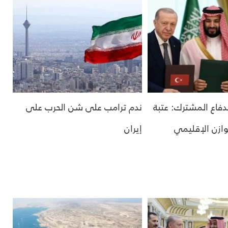
لدفاع المشترك: عتبة
ندم ترامب على شن الحرب على
وازن الإقليمي
إيران