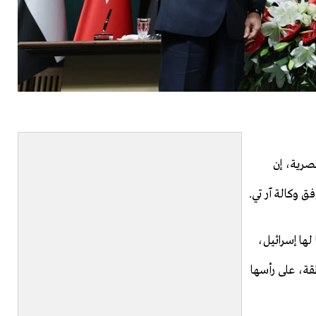
مصرية، إن
ق وكالة آر تي.
لها إسرائيل،
قة، على رأسها