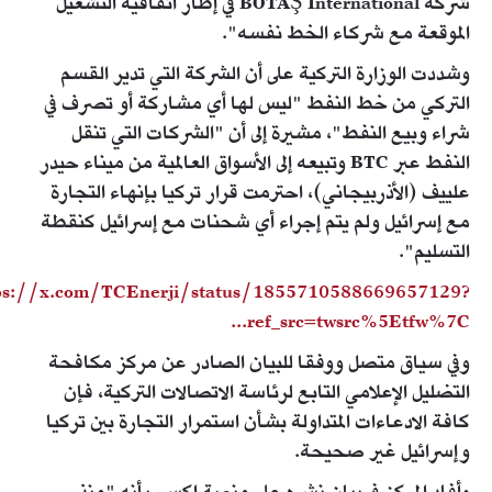
شركة BOTAŞ International في إطار اتفاقية التشغيل
الموقعة مع شركاء الخط نفسه".
وشددت الوزارة التركية على أن الشركة التي تدير القسم
التركي من خط النفط "ليس لها أي مشاركة أو تصرف في
شراء وبيع النفط"، مشيرة إلى أن "الشركات التي تنقل
النفط عبر BTC وتبيعه إلى الأسواق العالمية من ميناء حيدر
علييف (الأذربيجاني)، احترمت قرار تركيا بإنهاء التجارة
مع إسرائيل ولم يتم إجراء أي شحنات مع إسرائيل كنقطة
التسليم".
ps://x.com/TCEnerji/status/1855710588669657129?
ref_src=twsrc%5Etfw%7C...
وفي سياق متصل ووفقا للبيان الصادر عن مركز مكافحة
التضليل الإعلامي التابع لرئاسة الاتصالات التركية، فإن
كافة الادعاءات المتداولة بشأن استمرار التجارة بين تركيا
وإسرائيل غير صحيحة.