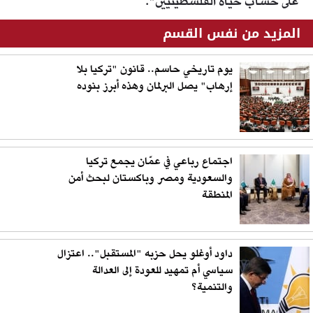
على حساب حياة الفلسطينيين".
المزيد من نفس القسم
يوم تاريخي حاسم.. قانون "تركيا بلا
إرهاب" يصل البرلمان وهذه أبرز بنوده
اجتماع رباعي في عمّان يجمع تركيا
والسعودية ومصر وباكستان لبحث أمن
المنطقة
داود أوغلو يحل حزبه "المستقبل".. اعتزال
سياسي أم تمهيد للعودة إلى العدالة
والتنمية؟