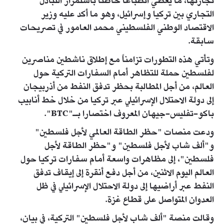
تجارتها، ما يعطي انطباعا خاطئا باستمرار التبادل
التجاري بين تركيا وإسرائيل، وهو ما أكد عليه وزير
الاقتصاد الوطني الفلسطيني محمد العامور في تصريحات
سابقة.
وتأتي هذه التطورات تزامناً مع إطلاق ناشطين مناصرين
لفلسطين حملة للتظاهر أمام السفارات التركية حول
العالم، من أجل المطالبة بحظر تدفق النفط من أذربيجان
إلى دولة الاحتلال الإسرائيلي عبر تركيا من خلال خط أنابيب
باكو-تفليس-جيهان المعروف اختصارا بـ"BTC".
ودعت منصات "حظر الطاقة العالمي لأجل فلسطين"
و"ألف شاب لأجل فلسطين" و"حظر الطاقة لأجل
فلسطين"، إلى مظاهرات واسعة أمام سفارات تركيا حول
العالم اليوم الاثنين، من أجل دفع أنقرة إلى إيقاف تدفق
النفط عبر أراضيها إلى دولة الاحتلال الإسرائيلي في ظل
العدوان المتواصل على قطاع غزة.
وقالت منصة "ألف شاب لأجل فلسطين" التركية، في بيان،