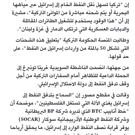
إن "تركيا تسهل نقل النفط الخام إلى إسرائيل عبر مياهها
البحرية أو يتم شحنه مباشرة من الموانئ التركية"، مشيرة
إلى أن "هذا الوقود يستخدم لتشغيل الطائرات المقاتلة
والدبابات العسكرية التي ترتكب الدمار في غزة ولبنان".
وطالبت المنصة الحكومة التركية "بتعليق هذه الشحنات
التي تشكل 50 بالمئة من واردات إسرائيل من النفط"، على
حد قولها.
من جهتها، انضمت الناشطة السويدية غريتا تونبرغ إلى
الحملة الداعية للتظاهر أمام السفارات التركية من أجل
وقف تدفق النفط إلى دولة الاحتلال الإسرائيلي.
وقالت في مقطع مصور إن "السماح بتدفق النفط إلى
إسرائيل يغذي الآلة التي تستغل الفلسطينيين"، موضحة أن
"خط أنابيب BTC الذي تديره شركة BP البريطانية
وشركة النفط الوطنية الأذربيجانية سوكار (SOCAR)
يوفر قرابة نصف النفط الوارد إلى إسرائيل، ما يحقق أرباحا