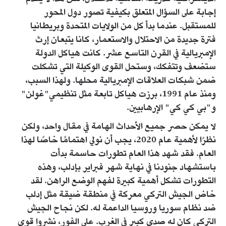
إجابة على السؤال المتعلق بكيفية تصور دول المحور
للمستقبل. عندما بدأ كل من الولايات المتحدة وبريطانيا
فترة جديدة من الاحتلال والاستعمار، كانا يتبعان إرث
الإمبريالية في القرن التاسع عشر. كانت هياكل الدولة
ستضعف وتتفكك، وستحل القوى الوكيلة التي تشكلت
ضمن شبكات العلاقات الإمبريالية محلها. ولهذا السبب،
ومنذ عام 1991، برزت هياكل تابعة مثل تنظيمي"غولن"
و"بي كي كي" الإرهابيين.
لا يمكن حصر جميع الأحداث الهامة في مقال واحد، ولكن
نظرًا لأهمية عام 2020، يجب أن نولي اهتمامًا خاصًا لهذا
العام. فقد شهد هذا العام تطورات حاسمة بدأت
باستشهاد جنودنا في نهاية شهر فبراير بإدلب، وهذه
التطورات تشكل أهمية كبيرة لفهم الوضع الراهن. لقد
خاض الجيش التركي معركة في منطقة ضيقة مثل إدلب
ضد نظام سوريا وروسيا الداعمة له. لكن نجاح الجيش
التركي كان له صدى كبير في الغرب. على الفور، نشروا قوى