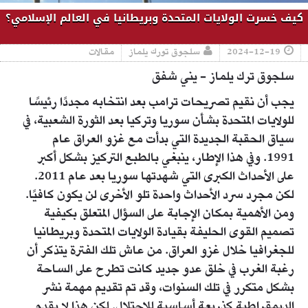
كيف خسرت الولايات المتحدة وبريطانيا في العالم الإسلامي؟
2024-12-19
سلجوق تورك يلماز
مقالات
سلجوق ترك يلماز - يني شفق
يجب أن نقيم تصريحات ترامب بعد انتخابه مجددًا رئيسًا
للولايات المتحدة بشأن سوريا وتركيا بعد الثورة الشعبية، في
سياق الحقبة الجديدة التي بدأت مع غزو العراق عام
1991. وفي هذا الإطار، ينبغي بالطبع التركيز بشكل أكبر
على الأحداث الكبرى التي شهدتها سوريا بعد عام 2011.
لكن مجرد سرد الأحداث واحدة تلو الأخرى لن يكون كافيًا.
ومن الأهمية بمكان الإجابة على السؤال المتعلق بكيفية
تصميم القوى الحليفة بقيادة الولايات المتحدة وبريطانيا
للجغرافيا خلال غزو العراق. من عاش تلك الفترة يتذكر أن
رغبة الغرب في خلق عدو جديد كانت تطرح على الساحة
بشكل متكرر في تلك السنوات، وقد تم تقديم مهمة نشر
الديمقراطية كذريعة أساسية للاحتلال. لكن هذا لا يقدم