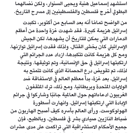
استشهد إسماعيل هنية ويحيى السنوار، ولكن نضالهما
البطولي أخرج فلسطين والفلسطينيين إلى مسرح التاريخ.
من الواضح تمامًا أنه بعد السابع من أكتوبر، تكبدت
إسرائيل هزيمة كبيرة. فقد شهدت غزة واحدة من أعظم
الدمارات التي يمكن للتاريخ أن يشهدها، لكن الجيش
الإسرائيلي كان يخشى القتال. ولذلك فقدت إسرائيل توازنها.
ومع كل هزيمة كانت تتكبدها، ازداد عدد الجرائم التي
ارتكبتها إسرائيل في حق الإنسانية، وتم توثيقها. ونتيجة
لذلك، تم تقويض درع الحصانة الذي كانت تتمتع به
إسرائيل. بعد غزة، بدأ معظم العالم في الاستفاقة ضد
الولايات المتحدة وبريطانيا. ومع ذلك، ترك المثقفون
الغربيون ادعاءاتهم حول العالمية جانبًا وشاركوا في جرائم
الإبادة التي ارتكبتها إسرائيل. وانهارت أسطورة
الهولوكوست. ورأى العالم بأسره كيف أصبح الهاربون من
ضباط النازيين صيادي بشر في فلسطين. وبالطبع، فإن
جميع الأحكام الاستشراقية التي تراكمت على مدى عشرات