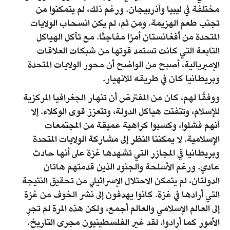
مختلفة في ليبيا وأذربيجان. ورغم ذلك، لم يتمكنوا من
تجنب طعم الهزيمة. ومن ثم، لم يكن انسحاب الولايات
المتحدة من أفغانستان أمرًا مفاجئًا. مع تآكل الهياكل
التابعة التي كانت تستمد قوتها من شبكات العلاقات
الإمبريالية، أصبح من الواضح أن محور الولايات المتحدة
وبريطانيا كان في طريقه للانهيار.
ووفقًا لهم، كان من المفترض أن تنهار الجغرافيا المركزية
للإسلام، وتتفتت هياكل الدولة، وتتعزز قوى الوكلاء. إلا
أنهم فشلوا، وكسبوا كراهية عميقة من المجتمعات
الإسلامية. لا يمكننا النظر إلى مشاركة الولايات المتحدة
وبريطانيا في المجازر التي تشهدها غزة على أنها حادث
عادي. ورغم الأسلحة والجنود الذين قدمتهم هاتان
الدولتان، لم يتمكن الاحتلال الإسرائيلي من تحقيق النتيجة
التي أرادها في غزة. كانوا يهدفون إلى نشر الخوف من غزة
إلى العالم الإسلامي والعالم أجمع، ولكن هذه المرة لم تجرِ
الأمور كما أرادوا. لقد غير الفلسطينيون مجرى التاريخ.