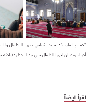
"صيام القارب": تقليد عثماني يعزز
الأطفال والإنت
أجواء رمضان لدى الأطفال في تركيا
خطر؟ (باحثة تر
اقرأ ايضاً