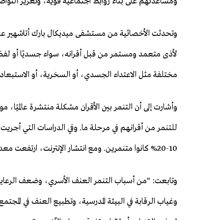
ومساعدتهم على بناء روابط اجتماعية قوية، وتعزيز التواصل
وتحدثت الأخصائية من مستشفى ميديكال بارك أتاشهير عن ا
لأذى متعمد ومستمر من قبل أقرانه، سواء جسديًا أو لفظيًا
مختلفة مثل الاعتداء الجسدي، أو السخرية، أو الاستبعاد، أ
وأشارت إلى أن التنمر بين الأقران مشكلة منتشرة عالميًا،
10-20% كانوا متنمرين. ومع انتشار الإنترنت، ارتفعت معدلات التنمر الإلكتروني بشكل كبير."
وتابعت: "من أسباب التنمر العنف الأسري، وضعف الرعاية ا
وغياب الرقابة في البيئة المدرسية، وتطبيع العنف في المجتمع