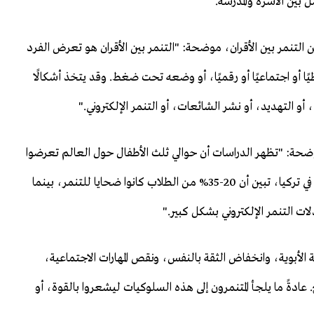
 بين الأسرة والمدرسة."
لتنمر بين الأقران، موضحة: "التنمر بين الأقران هو تعرض الفرد
 أو اجتماعيًا أو رقميًا، أو وضعه تحت ضغط. وقد يتخذ أشكالًا
و التهديد، أو نشر الشائعات، أو التنمر الإلكتروني."
 موضحة: "تظهر الدراسات أن حوالي ثلث الأطفال حول العالم تعرضوا
للتنمر من أقرانهم في مرحلة ما. وفي الدراسات التي أجريت في تركيا، تبين أن 20-35% من الطلاب كانوا ضحايا للتنمر، بينما
لأبوية، وانخفاض الثقة بالنفس، ونقص المهارات الاجتماعية،
. عادةً ما يلجأ المتنمرون إلى هذه السلوكيات ليشعروا بالقوة، أو