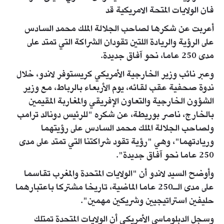
فان الولايات المتحة الامريكية قد
أعربت عن شكرها لصاحب الجلالة الملك محمد السادس
على الرؤية والريادة اللتين تقودان الشراكة التي تمتد على
مدى 250 عاما، نحو آفاق جديدة.
وعبر نائب وزير الخارجية الأمريكي كريستوفر لاندو، خلال
ندوة صحفية عقب لقائه، يوم الأربعاء بالرباط، مع وزير
الشؤون الخارجية والتعاون الإفريقي والمغاربة المقيمين
بالخارج، ناصر بوريطة، عن شكره "للرئيس دونالد ترامب
ولصاحب الجلالة الملك محمد السادس على رؤيتهما
وريادتهما"، وهي "رؤية تقود شراكتنا التي تمتد على مدى
250 عاما نحو آفاق جديدة".
وأوضح السيد لاندو أن "الولايات المتحدة والمغرب تقاسما
على مدى الـ250 عاما الماضية، تاريخا مشتركا باعتبارهما
حليفين استراتيجيين وشريكين مهمين".
وسجل الدبلوماسي الأمريكي أن الولايات المتحدة تمتلك