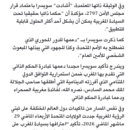
وفي الوثيقة ذاتها المعتمدة، "أشادت" سويسرا باعتماد قرار
مجلس الأمن 2797، مؤكدة أن "حكما ذاتيا حقيقيا تحت
السيادة المغربية يمكن أن يشكل أحد أكثر الحلول قابلية
للتطبيق".
كما ذكرت سويسرا بـ "دعمها للدور المحوري الذي
تضطلع به الأمم المتحدة، وكذا للجهود التي يبذلها المبعوث
الشخصي للأمين العام".
ويندرج تأكيد سويسرا مجددا دعمها لمبادرة الحكم الذاتي
التي تقدم بها المغرب ضمن استمرارية التوافق الدولي
المتنامي الذي أفرزته الدينامية التي أطلقها صاحب الجلالة
الملك محمد السادس، نصره الله، لفائدة مغربية الصحراء
ودعما لمبادرة الحكم الذاتي
وفي نفس المسار من تاكيدات دول العالم المختلفة على تبني
الرؤية المغربية جددت الولايات المتحدة الأربعاء الماضي 29
ماشهر الماضي 2026، تأكيد “اعترافها بسيادة المغرب على