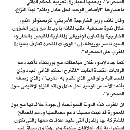
الصحراء”، ودعمها للمبادرة المغربية للحكم الذاتي
باعتبارها “الأساس الوحيد لحل عادل ودائم” لهذا النزاع.
وقال نائب وزير الخارجية الأمريكي، كريستوفر لاندو،
خلال ندوة صحفية عقب لقائه بالرباط مع وزير الشؤون
الخارجية والتعاون الإفريقي والمغاربة المقيمين بالخارج،
السيد ناصر بوريطة، إن “الولايات المتحدة تعترف بسيادة
المغرب على الصحراء”.
كما جدد لاندو، خلال مباحثاته مع بوريطة، تأكيد دعم
الولايات المتحدة الثابت “لمقترح الحكم الذاتي الجاد وذي
المصداقية والواقعي الذي تقدم به المغرب”، والذي وصفه
بأنه “الأساس الوحيد لحل عادل ودائم للنزاع الإقليمي حول
الصحراء”.
ان المغرب هذه الدولة النموذجية في جودة علاقاتها مع دول
المعمورة قد تبنت مسبقا دعم مصالحها ودعم المصالح
المشتركة لها وللدول التي تقيم علاقات معها والتي تكون
استمرارية تلك العلاقات حتمية ومن هنا وفي سياق اخر