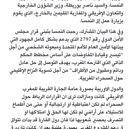
النمسا، والسيد ناصر بوريطة، وزير الشؤون الخارجية
والتعاون الإفريقي والمغاربة المقيمين بالخارج، الذي يقوم
بزيارة عمل إلى النمسا.
وفي هذا البيان المشترك، رحبت النمسا بتبني قرار مجلس
الأمن الدولي رقم 2797 الذي يدعم بشكل كامل الجهود التي
يبذلها الأمين العام للأمم المتحدة ومبعوثه الشخصي من أجل
"تيسير وقيادة المفاوضات على أساس مخطط الحكم
الذاتي الذي اقترحه المغرب، بهدف التوصل إلى حل عادل
ودائم ومقبول من الأطراف" من أجل تسوية النزاع الإقليمي
حول الصحراء المغربية.
والدول الاوربية بصورة عامة الجارة القريبة للمغرب
الافريقي كانت ومازالت ترى ان اقرارات الرباط حول
الصحراء لم تكن اعتباطية او ارتجالية أو حتى من أطماع
للاستيلاء على أراضي لم تكن لها الحق في امتلاكها او
التصرف بمصير شعوبها لذا فان دول القارة قد بدات تتوالى
في دعم المشروع المغربي بصورة علنية بعد ان كانت تتردد في