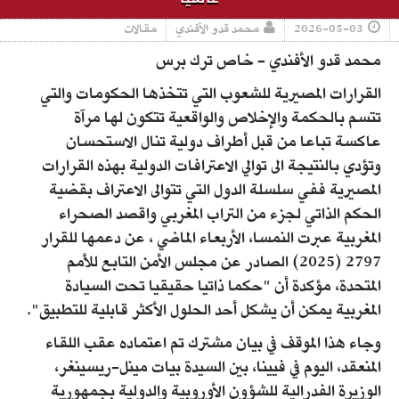
2026-05-03
محمد قدو الأفندي
مقالات
محمد قدو الأفندي - خاص ترك برس
القرارات المصيرية للشعوب التي تتخذها الحكومات والتي
تتسم بالحكمة والإخلاص والواقعية تتكون لها مرآة
عاكسة تباعا من قبل أطراف دولية تنال الاستحسان
وتؤدي بالنتيجة الى توالي الاعترافات الدولية بهذه القرارات
المصيرية ففي سلسلة الدول التي تتوالى الاعتراف بقضية
الحكم الذاتي لجزء من التراب المغربي واقصد الصحراء
المغربية عبرت النمسا، الأربعاء الماضي ، عن دعمها للقرار
2797 (2025) الصادر عن مجلس الأمن التابع للأمم
المتحدة، مؤكدة أن "حكما ذاتيا حقيقيا تحت السيادة
المغربية يمكن أن يشكل أحد الحلول الأكثر قابلية للتطبيق".
وجاء هذا الموقف في بيان مشترك تم اعتماده عقب اللقاء
المنعقد، اليوم في فيينا، بين السيدة بيات مينل-ريسينغر،
الوزيرة الفدرالية للشؤون الأوروبية والدولية بجمهورية