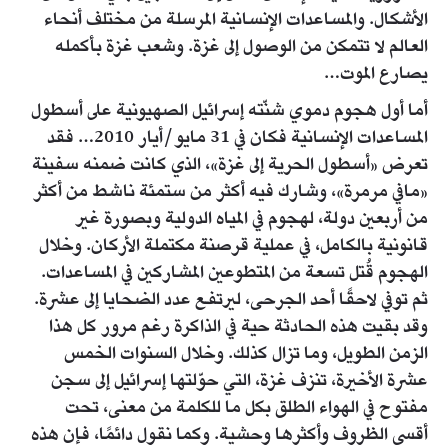
الأشكال. والمساعدات الإنسانية المرسلة من مختلف أنحاء
العالم لا تتمكن من الوصول إلى غزة. وشعب غزة بأكمله
يصارع الموت…
أما أول هجوم دموي شنّته إسرائيل الصهيونية على أسطول
المساعدات الإنسانية فكان في 31 مايو/أيار 2010… فقد
تعرض «أسطول الحرية إلى غزة»، الذي كانت ضمنه سفينة
«مافي مرمرة»، وشارك فيه أكثر من ستمئة ناشط من أكثر
من أربعين دولة، لهجوم في المياه الدولية وبصورة غير
قانونية بالكامل، في عملية قرصنة مكتملة الأركان. وخلال
الهجوم قُتل تسعة من المتطوعين المشاركين في المساعدات.
ثم توفي لاحقًا أحد الجرحى، ليرتفع عدد الضحايا إلى عشرة.
وقد بقيت هذه الحادثة حية في الذاكرة رغم مرور كل هذا
الزمن الطويل، وما تزال كذلك. وخلال السنوات الخمس
عشرة الأخيرة، تنزف غزة، التي حوّلتها إسرائيل إلى سجن
مفتوح في الهواء الطلق بكل ما للكلمة من معنى، تحت
أقسى الظروف وأكثرها وحشية. وكما نقول دائمًا، فإن هذه