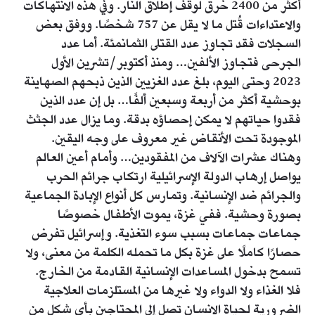
أكثر من 2400 خرق لوقف إطلاق النار. وفي هذه الانتهاكات
والاعتداءات قُتل ما لا يقل عن 757 شخصًا. ووفق بعض
السجلات فقد تجاوز عدد القتلى الثمانمئة. أما عدد
الجرحى فتجاوز الألفين… ومنذ أكتوبر/تشرين الأول
2023 وحتى اليوم، بلغ عدد الغزيين الذين ذبحهم الصهاينة
بوحشية أكثر من أربعة وسبعين ألفًا… بل إن عدد الذين
فقدوا حياتهم لا يمكن إحصاؤه بدقة. وما يزال عدد الجثث
الموجودة تحت الأنقاض غير معروف على وجه اليقين.
وهناك عشرات الآلاف من المفقودين… وأمام أعين العالم
يواصل إرهاب الدولة الإسرائيلية ارتكاب جرائم الحرب
والجرائم ضد الإنسانية. وتمارس كل أنواع الإبادة الجماعية
بصورة وحشية. ففي غزة، يموت الأطفال خصوصًا
جماعات جماعات بسبب سوء التغذية. وإسرائيل تفرض
حصارًا كاملًا على غزة بكل ما تحمله الكلمة من معنى، ولا
تسمح بدخول المساعدات الإنسانية القادمة من الخارج.
فلا الغذاء ولا الدواء ولا غيرها من المستلزمات العلاجية
الضرورية لحياة الإنسان تصل إلى المحتاجين بأي شكل من