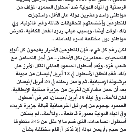
قرصنية في المياه الدولية ضد أسطول الصمود المؤلف من
مواطني واحد وعشرين دولة على الأقل، واحتجزت
المتطوعين وأخضعتهم لتحقيقات ظالمة وغير قانونية. وفي
ذلك الوقت أيضًا، وبسبب غياب ردود الفعل الكافية، تعرض
مواطنو دول مختلفة لسوء المعاملة…
لكن رغم كل شيء، فإن المتطوعين الأحرار يقدمون كل أنواع
التضحيات -مغامرين بكل الأخطار- من أجل التضامن مع
شعب غزة. ويُعد أسطول الصمود العالمي المثال الأبرز على
ذلك. فقد انطلق الأسطول في 12 أبريل/نيسان من مدينة
برشلونة الإسبانية، ثم واصل رحلته في 26 أبريل/نيسان
بعد أن حمل مشاركين آخرين من جزيرة صقلية الإيطالية.
لكن للأسف، وفي ليلة 29 أبريل/نيسان، تعرض أسطول
الصمود لهجوم من إسرائيل القرصانية قبالة جزيرة كريت،
وفي المياه الدولية بصورة قاطعة… وللأسف، لم يتمكن
أسطول المساعدات، الذي ضم ما لا يقل عن 345 متطوعًا
من سبع وأربعين دولة (إذ تُذكر أرقام مختلفة بشأن