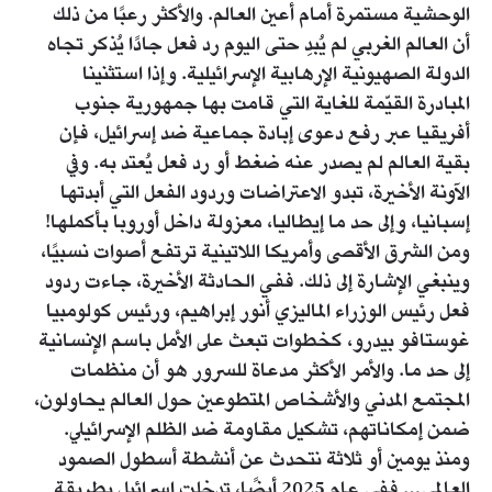
الوحشية مستمرة أمام أعين العالم. والأكثر رعبًا من ذلك
أن العالم الغربي لم يُبدِ حتى اليوم رد فعل جادًا يُذكر تجاه
الدولة الصهيونية الإرهابية الإسرائيلية. وإذا استثنينا
المبادرة القيّمة للغاية التي قامت بها جمهورية جنوب
أفريقيا عبر رفع دعوى إبادة جماعية ضد إسرائيل، فإن
بقية العالم لم يصدر عنه ضغط أو رد فعل يُعتد به. وفي
الآونة الأخيرة، تبدو الاعتراضات وردود الفعل التي أبدتها
إسبانيا، وإلى حد ما إيطاليا، معزولة داخل أوروبا بأكملها!
ومن الشرق الأقصى وأمريكا اللاتينية ترتفع أصوات نسبيًا،
وينبغي الإشارة إلى ذلك. ففي الحادثة الأخيرة، جاءت ردود
فعل رئيس الوزراء الماليزي أنور إبراهيم، ورئيس كولومبيا
غوستافو بيدرو، كخطوات تبعث على الأمل باسم الإنسانية
إلى حد ما. والأمر الأكثر مدعاة للسرور هو أن منظمات
المجتمع المدني والأشخاص المتطوعين حول العالم يحاولون،
ضمن إمكاناتهم، تشكيل مقاومة ضد الظلم الإسرائيلي.
ومنذ يومين أو ثلاثة نتحدث عن أنشطة أسطول الصمود
العالمي… ففي عام 2025 أيضًا، تدخلت إسرائيل بطريقة