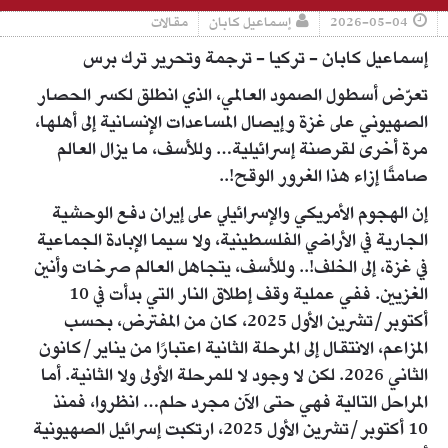
2026-05-04
إسماعيل كابان
مقالات
إسماعيل كابان - تركيا - ترجمة وتحرير ترك برس
تعرّض أسطول الصمود العالمي، الذي انطلق لكسر الحصار
الصهيوني على غزة وإيصال المساعدات الإنسانية إلى أهلها،
مرة أخرى لقرصنة إسرائيلية… وللأسف، ما يزال العالم
صامتًا إزاء هذا الغرور الوقح!..
إن الهجوم الأمريكي والإسرائيلي على إيران دفع الوحشية
الجارية في الأراضي الفلسطينية، ولا سيما الإبادة الجماعية
في غزة، إلى الخلف!.. وللأسف، يتجاهل العالم صرخات وأنين
الغزيين. ففي عملية وقف إطلاق النار التي بدأت في 10
أكتوبر/تشرين الأول 2025، كان من المفترض، بحسب
المزاعم، الانتقال إلى المرحلة الثانية اعتبارًا من يناير/كانون
الثاني 2026. لكن لا وجود لا للمرحلة الأولى ولا الثانية. أما
المراحل التالية فهي حتى الآن مجرد حلم… انظروا، فمنذ
10 أكتوبر/تشرين الأول 2025، ارتكبت إسرائيل الصهيونية