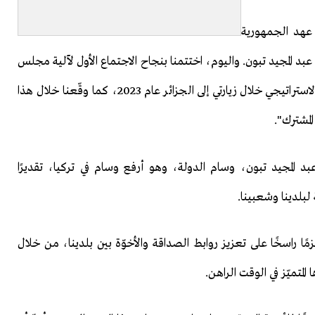
 عهد الجمهورية
 المجيد تبون. واليوم، اختتمنا بنجاح الاجتماع الأول لآلية مجلس
التعاون رفيع المستوى، التي قررنا الارتقاء بها إلى المستوى الاستراتيجي خلال زيارتي إلى الجزائر عام 2023، كما وقّعنا خلال هذا
لمشترك".
بد المجيد تبون، وسام الدولة، وهو أرفع وسام في تركيا، تقديرًا
 لبلدينا وشعبينا.
مًا راسخًا على تعزيز روابط الصداقة والأخوّة بين بلدينا، من خلال
لمتميّز في الوقت الراهن.