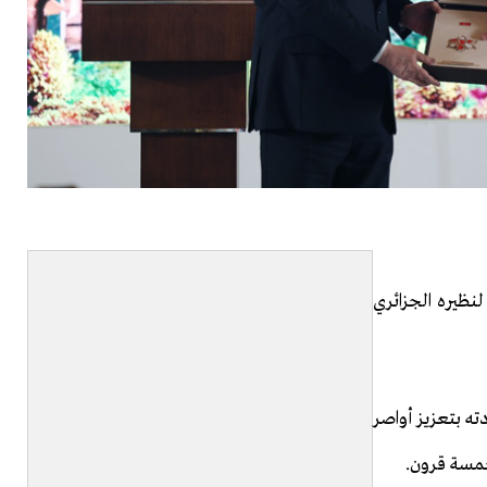
نظيره الجزائري
ه بتعزيز أواصر
 خمسة قرون.