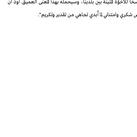
ًا للأخوّة المتينة بين بلدينا، وسيحمله بهذا المعنى العميق. أودّ أن
شكري وامتناني لما أُبدي تجاهي من تقدير وتكريم".