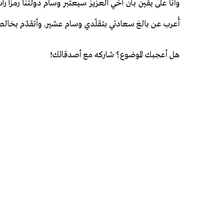
وأنا على يقين بأن أخي العزيز سيعتبر وسام دولتنا رمزًا راسخ
أُعرب عن بالغ سعادتي بتقلّدي وسام عشير. وأتقدّم بخالص 
هل أعجبك الموضوع؟ شاركه مع أصدقائك!