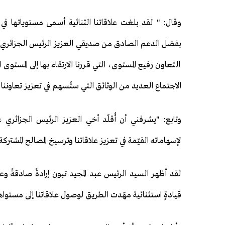
وقال: " لقد بلغت علاقاتنا الثنائية أسمى مستوياتها في
بفضل الدعم الصادق من صديقي العزيز الرئيس الجزائري عبد
الاجتماع العديد من الوثائق التي ستُسهم في تعزيز تعاوننا ا
وتابع: "يشرفني أن أُقلّد أخي العزيز الرئيس الجزائري ع
لإسهاماته القيّمة في تعزيز علاقاتنا وترسيخ المصالح المشتركة
لقد أظهر السيد الرئيس عبد المجيد تبون إرادةً صادقةً وعز
قيادةٍ استثنائية مهّدت الطريق لوصول علاقاتنا إلى مستواها ا