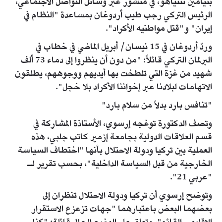
بنيامين نتنياهو، في منشور عبر وسائل التواصل الاجتماعي،
الرئيس التركي رجب طيب أردوغان بمساعدة "النظام في
إيران" و"قتل مواطنيه الأكراد".
وردّ أردوغان في 15 نيسان/ أبريل الماضي في خطاب في
البرلمان التركي قائلاً: "من دون أن ينظروا إلى دماء 73 ألف
شهيد من غزة التي تلطخت بها أيديهم ووجوههم، يطلقون
الاتهامات لبلادنا عبر إخواننا الأكراد بلا خجل".
"تنافس بارد بدلاً من سلام بارد"
وتصف الدكتورة توغجه إرسوي، الأستاذة المشاركة في
قسم العلاقات الدولية بجامعة إزمير كاتب جلبي، هذه
العملية بين تركيا ودولة الاحتلال بأنها "اختطاف السياسة
الخارجية من قبل السياسة الداخلية"، بحسب تقرير لـ
"عربي 21".
وتوضح إرسوي أن تركيا ودولة الاحتلال تنظران إلى
بعضهما البعض باعتبارهما "جهات تزعزع الاستقرار