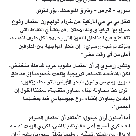
سوريا - قبرص - وشرق المتوسط.. بؤر للتوتر
تنقل بي بي سي التركية عن خبراء قولهم إن احتمال وقوع
صراع بين تركيا ودولة الاحتلال قد ينشأ في النقاط التي
تتقاطع فيها مناطق النفوذ التي يحددها كل طرف لنفسه،
وتؤكد توغجه إرسوي: "إن خطر المواجهة بين الطرفين
أعلى من أي وقت مضى".
وتشير إرسوي إلى أن احتمال نشوب حرب شاملة منخفض،
لكن المنافسة تتصاعد تدريجياً، وتلفت خصوصاً إلى مناطق
سوريا وقبرص وشرق البحر الأبيض المتوسط، وتقول:
"نرى هنا محاولة لبناء محاور متقابلة، يمكننا القول إن
البلدين يحاولان إنشاء درع جيوسياسي ضد بعضهما
البعض".
أما أمانون أران فيقول: "أعتقد أن احتمال الصراع
العسكري أصبح أعلى مقارنة بالماضي، لكن في الوقت نفسه
لا يزال من الممكن تجنّبه"، وفيما يتعلق بسوريا، يشير أران