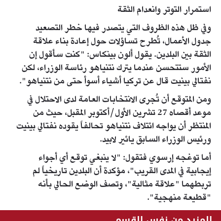
استمرار التوتر وانعدام الثقة
وفي ظل هذه الظروف التي يتصدر فيها خطر التصعيد
جدول الأعمال، تُطرح تساؤلات حول إعادة بناء علاقة
الثقة بين البلدين. يقول ألون بينكاس: "كنت سأقول إن
الأمور ستتحسن عندما يترك نتنياهو رئاسة الوزراء، لكن
نفتالي بينيت قال عن تركيا أشياء أسوأ حتى من نتنياهو".
ومن المتوقع أن تُجرى الانتخابات العامة لدى الاحتلال في
موعد أقصاه 27 تشرين الأول/أكتوبر المقبل، حيث من
المنتظر أن يواجه ائتلاف نتنياهو تحالفاً يقوده نفتالي بينيت
ورئيس الوزراء السابق يائير لابيد.
أما توغجه إرسوي فتقول: "لا ينبغي توقع أي أجواء
إيجابية في المدى القريب"، مؤكدة أن البلدين تاريخياً لم
تربطهما "علاقة مثالية"، وتصف الوضع الحالي بأنه
"قطيعة منهجية".
المزيد من نفس القسم