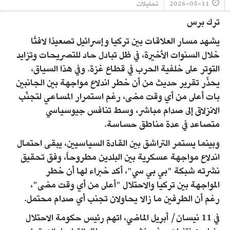
2026-05-11
تحليلات
ترك برس
يشهد مسار العلاقات بين تركيا وإسرائيل تصعيدًا لافتًا
خلال السنوات الأخيرة، في ظل تبادل حاد للتصريحات وتزايد
التوتر على خلفية الحرب في قطاع غزة. وفي هذا السياق،
يحذّر تقرير حديث من أن خطر اندلاع مواجهة بين الجانبين
بات أعلى من أي وقت مضى، رغم استمرار المساعي لتجنّب
الانزلاق إلى صدام مباشر، وسط تنافس جيوسياسي
متصاعد في عدة مناطق حساسة.
وبينما يستمر التراشق بين القادة السياسيين، يبقى احتمال
اندلاع مواجهة عسكرية بين البلدين مطروحاً، وفق تحقيق
نشرته شبكة "بي بي سي"، أكد خبراء لها أن خطر
المواجهة بين تركيا والاحتلال "أعلى من أي وقت مضى"،
رغم أن الطرفين ما زالا يحاولان تجنب أي صدام محتمل.
في 11 نيسان/ أبريل الماضي، اتهم رئيس حكومة الاحتلال