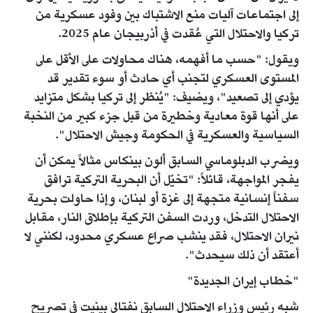
إلى اجتماعات آليات منع الاشتباك بين وفود عسكرية من
تركيا والاحتلال التي عُقدت في أذربيجان عام 2025.
ويقول: "حسب ما أفهمه، هناك محاولات على الأقل على
المستوى العسكري لتجنب أي حادث أو سوء تقدير قد
يؤدي إلى تصعيد"، ويضيف: "يُنظر إلى تركيا بشكل متزايد
على أنها قوة معادية وخطيرة من قبل جزء كبير من النخبة
السياسية والعسكرية في الحكومة وجيش الاحتلال".
ويضرب الدبلوماسي السابق ألون بينكاس مثالاً يمكن أن
يفجر المواجهة، قائلاً: "تخيّل أن البحرية التركية ترافق
سفناً إنسانية متجهة إلى غزة أو لبنان، وإذا حاولت بحرية
الاحتلال التدخل، وردت السفن التركية بإطلاق النار، مقابل
نيران الاحتلال، فقد ينشب صراع عسكري محدود، لكنني لا
أعتقد أن ذلك سيحدث".
"خطاب إيران الجديدة"
شبه رئيس وزراء الاحتلال السابق نفتالي بينيت في تصريح