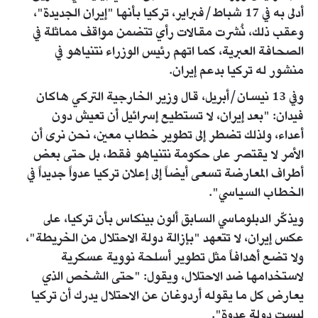
أدلى به في 17 شباط/فبراير، تركيا بأنها "إيران الجديدة"،
وعقب ذلك، نُشرت مقالات رأي تتضمن مواقف مماثلة في
الصحافة العبرية، كما اتهم رئيس الوزراء نتنياهو في
منشور له تركيا بدعم إيران.
وفي 13 نيسان/أبريل، قال وزير الخارجية التركي هاكان
فيدان: "بعد إيران، لا تستطيع إسرائيل أن تعيش دون
أعداء، ولذلك تضطر إلى تطوير خطاب معين، نحن نرى أن
الأمر لا يقتصر على حكومة نتنياهو فقط، بل حتى بعض
أطراف المعارضة تسعى أيضاً إلى إعلان تركيا عدواً جديداً في
الخطاب السياسي".
ويذكّر الدبلوماسي السابق ألون بينكاس بأن تركيا، على
عكس إيران، لا تتعهد "بإزالة دولة الاحتلال من الخريطة"،
ولا تضع أهدافاً مثل تطوير أسلحة نووية عسكرية
لاستخدامها ضد الاحتلال، ويقول: "حتى الشخص الذي
يعارض كل ما يقوله أردوغان عن الاحتلال يدرك أن تركيا
ليست دولة عدوة".