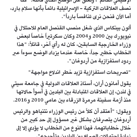
الإقليمي القائم"، وتعلق على الوضع الحالي قائلة: "كنا
نصف العلاقات التركية - الإسرائيلية دائماً بأنها سلام بارد،
أما الآن فنحن نرى تنافساً بارداً".
ألون بينكاس الذي شغل منصب القنصل العام للاحتلال في
نيويورك بين 2000 و2004 وكان سكرتيراً خاصاً لبعض
وزراء الخارجية السابقين، كان له رأي آخر، قائلاً: "هذا
الخطاب خطير جداً، خاصة عندما يزداد الوضع سوءاً عبر
ردود استفزازية من أردوغان".
"تصريحات استفزازية تزيد خطر اندلاع مواجهة"
يقول أمانون أران، أستاذ العلاقات الدولية في جامعة سيتي
في لندن، إن العلاقات المتبادلة بين البلدين في أسوأ حالاتها
منذ أزمة سفينة مرمرة الزرقاء بين عامي 2010 و2016.
ويقول: "أعتقد أن كلاً من رئيس الوزراء نتنياهو والرئيس
أردوغان يتصرفان بشكل غير مسؤول إلى حد كبير من
خلال خطاباتهما، فهذا النوع من الخطاب لا يؤدي إلا إلى
زيادة احتمالات الصراع بين البلدين وتأجيجه".