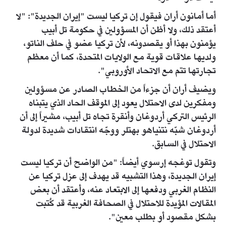
أما أمانون أران فيقول إن تركيا ليست "إيران الجديدة": "لا
أعتقد ذلك، ولا أظن أن المسؤولين في حكومة تل أبيب
يؤمنون بهذا أو يقصدونه، لأن تركيا عضو في حلف الناتو،
ولديها علاقات قوية مع الولايات المتحدة، كما أن معظم
تجارتها تتم مع الاتحاد الأوروبي".
ويضيف أران أن جزءاً من الخطاب الصادر عن مسؤولين
ومفكرين لدى الاحتلال يعود إلى الموقف الحاد الذي يتبناه
الرئيس التركي أردوغان وأنقرة تجاه تل أبيب، مشيراً إلى أن
أردوغان شبّه نتنياهو بهتلر ووجّه انتقادات شديدة لدولة
الاحتلال في السابق.
وتقول توغجه إرسوي أيضاً: "من الواضح أن تركيا ليست
إيران الجديدة، وهذا التشبيه قد يهدف إلى عزل تركيا عن
النظام الغربي ودفعها إلى الابتعاد عنه، وأعتقد أن بعض
المقالات المؤيدة للاحتلال في الصحافة الغربية قد كُتبت
بشكل مقصود أو بطلب معين".