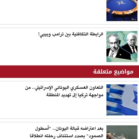
الرابطة التكافلية بين ترامب وبيبي!
مواضيع متعلقة
التعاون العسكري اليوناني الإسرائيلي.. من
مواجهة تركيا إلى تهديد المنطقة
بعد اعتراضه قبالة اليونان.. "أسطول
الصمود" بصدد استئناف رحلته انطلاقا