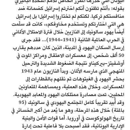
اليونان التي حذّرها المقرر الخاص للأمم المتحدة ألبانيزي
بقوله: «أنتم تظنون أنكم اخترتم إسرائيل كضمانة ضد
منافستكم تركيا. لكنكم لم تختاروا إسرائيل؛ بل إسرائيل
هي التي اختارتكم وتستخدم مخاوفكم»، كانت قد سلّمت
أيضاً يهود سالونيك إلى النازيين خلال فترة الاحتلال الألماني
في الحرب العالمية الثانية (1941-1944)... فقد جرى
إرسال السكان اليهود في المدينة، الذين كان عددهم يقارب
50 ألف شخص، إلى معسكرات الاعتقال ومراكز الموت في
أوشفيتز-بيركيناو نتيجة الضغوط الشديدة والترحيل
المنهجي الذي مارسه الألمان. وبدأ النازيون عام 1943
بحشر اليهود في الغيتوهات ثم نقلهم بالقطارات إلى
المعسكرات. وخلال هذه العملية، وبمساهمة المتعاونين
المحليين، تمت مصادرة ممتلكات اليهود والمعابد اليهودية.
وقد أُبيد تقريباً كامل المجتمع اليهودي في سالونيك (95
بالمئة) خلال هذه المرحلة، وهو ما يُعد من أكبر الخسائر في
تاريخ الهولوكوست في أوروبا. أما قوات الأمن والبنية
الإدارية اليونانية، فقد أصبحت بلا فاعلية تحت إدارة