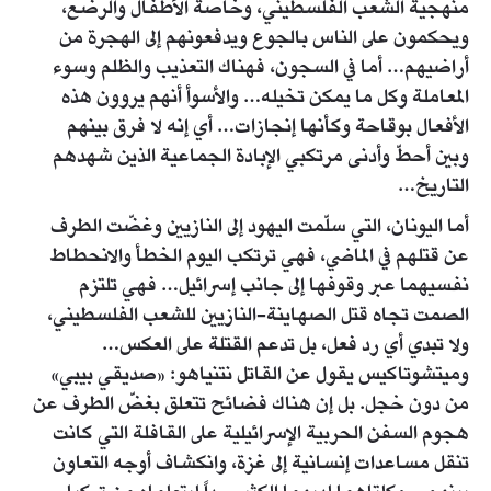
منهجية الشعب الفلسطيني، وخاصة الأطفال والرضع،
ويحكمون على الناس بالجوع ويدفعونهم إلى الهجرة من
أراضيهم… أما في السجون، فهناك التعذيب والظلم وسوء
المعاملة وكل ما يمكن تخيله… والأسوأ أنهم يروون هذه
الأفعال بوقاحة وكأنها إنجازات… أي إنه لا فرق بينهم
وبين أحطّ وأدنى مرتكبي الإبادة الجماعية الذين شهدهم
التاريخ…
أما اليونان، التي سلّمت اليهود إلى النازيين وغضّت الطرف
عن قتلهم في الماضي، فهي ترتكب اليوم الخطأ والانحطاط
نفسيهما عبر وقوفها إلى جانب إسرائيل… فهي تلتزم
الصمت تجاه قتل الصهاينة-النازيين للشعب الفلسطيني،
ولا تبدي أي رد فعل، بل تدعم القتلة على العكس…
وميتشوتاكيس يقول عن القاتل نتنياهو: «صديقي بيبي»
من دون خجل. بل إن هناك فضائح تتعلق بغضّ الطرف عن
هجوم السفن الحربية الإسرائيلية على القافلة التي كانت
تنقل مساعدات إنسانية إلى غزة، وانكشاف أوجه التعاون