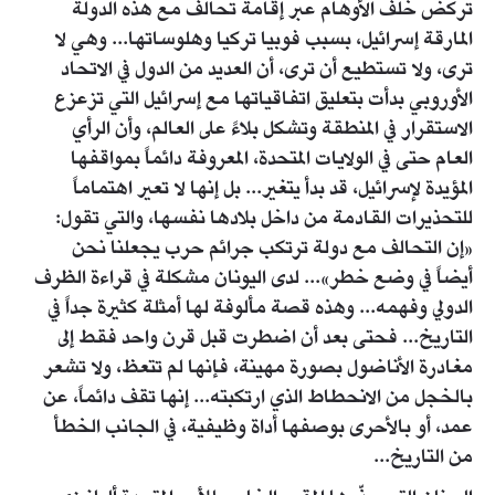
تركض خلف الأوهام عبر إقامة تحالف مع هذه الدولة
المارقة إسرائيل، بسبب فوبيا تركيا وهلوساتها... وهي لا
ترى، ولا تستطيع أن ترى، أن العديد من الدول في الاتحاد
الأوروبي بدأت بتعليق اتفاقياتها مع إسرائيل التي تزعزع
الاستقرار في المنطقة وتشكل بلاءً على العالم، وأن الرأي
العام حتى في الولايات المتحدة، المعروفة دائماً بمواقفها
المؤيدة لإسرائيل، قد بدأ يتغير... بل إنها لا تعير اهتماماً
للتحذيرات القادمة من داخل بلادها نفسها، والتي تقول:
«إن التحالف مع دولة ترتكب جرائم حرب يجعلنا نحن
أيضاً في وضع خطر»... لدى اليونان مشكلة في قراءة الظرف
الدولي وفهمه... وهذه قصة مألوفة لها أمثلة كثيرة جداً في
التاريخ... فحتى بعد أن اضطرت قبل قرن واحد فقط إلى
مغادرة الأناضول بصورة مهينة، فإنها لم تتعظ، ولا تشعر
بالخجل من الانحطاط الذي ارتكبته... إنها تقف دائماً، عن
عمد، أو بالأحرى بوصفها أداة وظيفية، في الجانب الخطأ
من التاريخ...