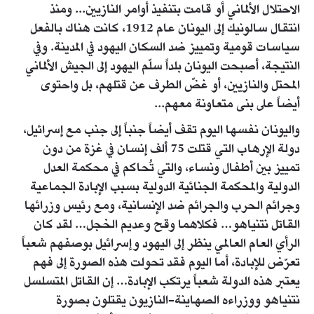
الاحتلال الألماني أو قامت بتنفيذ أوامر النازيين... ومنذ
انتقال سالونيك إلى اليونان عام 1912، كانت هناك بالفعل
سياسات قومية وتمييز ضد السكان اليهود في المدينة. وفي
النتيجة، أصبحت اليونان بلداً سلّم اليهود إلى الجيش الألماني
المحتل والنازيين، أو غضّ الطرف عن قتلهم، بل واحتوى
أيضاً على بنى متعاونة معهم...
واليونان نفسها اليوم تقف أيضاً جنباً إلى جنب مع إسرائيل،
دولة الإرهاب التي قتلت 75 ألف إنسان في غزة من دون
تمييز بين أطفال ونساء، والتي تُحاكم في محكمة العدل
الدولية والمحكمة الجنائية الدولية بسبب الإبادة الجماعية
وجرائم الحرب والجرائم ضد الإنسانية، ومع رئيس وزرائها
القاتل نتنياهو… فكلاهما وقح وعديم الخجل… لقد كان
الرأي العام العالمي ينظر إلى اليهود وإسرائيل بوصفهم شعباً
تعرّض للإبادة، أما اليوم فقد تحولت هذه الصورة إلى فهم
يعتبر هذه الدولة شعباً يرتكب الإبادة… إن القاتل المتسلسل
نتنياهو ووزراءه الصهاينة-النازيون يقتلون بصورة