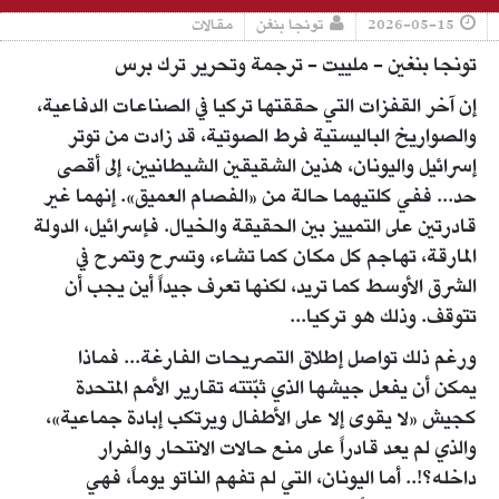
2026-05-15
تونجا بنغن
مقالات
تونجا بنغين - ملييت - ترجمة وتحرير ترك برس
إن آخر القفزات التي حققتها تركيا في الصناعات الدفاعية،
والصواريخ الباليستية فرط الصوتية، قد زادت من توتر
إسرائيل واليونان، هذين الشقيقين الشيطانيين، إلى أقصى
حد... ففي كلتيهما حالة من «الفصام العميق». إنهما غير
قادرتين على التمييز بين الحقيقة والخيال. فإسرائيل، الدولة
المارقة، تهاجم كل مكان كما تشاء، وتسرح وتمرح في
الشرق الأوسط كما تريد، لكنها تعرف جيداً أين يجب أن
تتوقف. وذلك هو تركيا...
ورغم ذلك تواصل إطلاق التصريحات الفارغة... فماذا
يمكن أن يفعل جيشها الذي ثبّتته تقارير الأمم المتحدة
كجيش «لا يقوى إلا على الأطفال ويرتكب إبادة جماعية»،
والذي لم يعد قادراً على منع حالات الانتحار والفرار
داخله؟!.. أما اليونان، التي لم تفهم الناتو يوماً، فهي