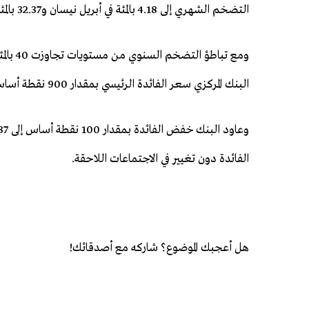
التضخم الشهري ⁠إلى 4.18 بالمئة في أبريل نيسان و32.37 بالمئة على أساس سنوي.
البنك المركزي سعر ⁠الفائدة الرئيسي ​بمقدار 900 نقطة أساس على خمس مراحل منذ الصيف ​الماضي.
الفائدة دون تغيير في الاجتماعات اللاحقة.
هل أعجبك الموضوع؟ شاركه مع أصدقائك!